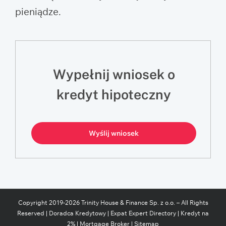
pieniądze.
Wypełnij wniosek o
kredyt hipoteczny
Wyślij wniosek
Copyright 2019-
2026
Trinity House & Finance Sp. z o.o. – All Rights
Reserved |
Doradca Kredytowy
|
Expat Expert Directory
|
Kredyt na
2%
|
Mortgage Broker
|
Sitemap