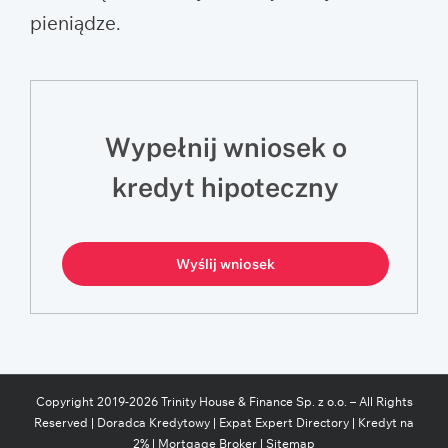
pieniądze.
Wypełnij wniosek o
kredyt hipoteczny
Wyślij wniosek
Copyright 2019-
2026
Trinity House & Finance Sp. z o.o. – All Rights
Reserved |
Doradca Kredytowy
|
Expat Expert Directory
|
Kredyt na
2%
|
Mortgage Broker
|
Sitemap