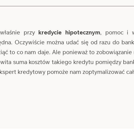
właśnie przy
kredycie hipotecznym
, pomoc i 
ędna. Oczywiście można udać się od razu do banku
wziąć to co nam daje. Ale ponieważ to zobowiązanie 
kowita suma kosztów takiego kredytu pomiędzy b
 ekspert kredytowy pomoże nam zoptymalizować cały 