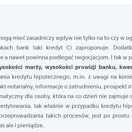
 mogą mieć zasadniczy wpływ nie tylko na to czy w 
nkach bank taki kredyt Ci zaproponuje. Doda
że a nawet powinna podlegać negocjacjom. I tak w
ysokości marży, wysokości prowizji banku, kwes
nia kredytu hipotecznego, m.in. z uwagi na koni
t notarialny, informacje o zatrudnieniu, prospekt i
tyczny dla osoby, która na co dzień nie zajmuje s
edytowania, tak właśnie w przypadku kredytu hi
rzeprowadzania takich procesów, jest po prostu 
s ale i pieniądze.