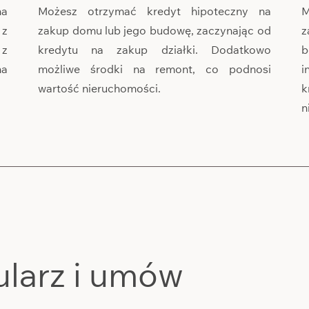
na
Możesz otrzymać kredyt hipoteczny na
M
 z
zakup domu lub jego budowę, zaczynając od
z
 z
kredytu na zakup działki. Dodatkowo
b
na
możliwe środki na remont, co podnosi
i
wartość nieruchomości.
k
n
ularz i umów