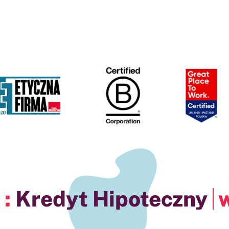
pa ANG :
w Kartu