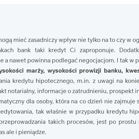
 mogą mieć zasadniczy wpływ nie tylko na to czy w 
nkach bank taki kredyt Ci zaproponuje. Doda
że a nawet powinna podlegać negocjacjom. I tak w
ysokości marży, wysokości prowizji banku, kwes
nia kredytu hipotecznego, m.in. z uwagi na koni
t notarialny, informacje o zatrudnieniu, prospekt i
tyczny dla osoby, która na co dzień nie zajmuje s
edytowania, tak właśnie w przypadku kredytu hi
rzeprowadzania takich procesów, jest po prostu 
s ale i pieniądze.