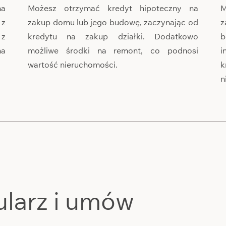
na
Możesz otrzymać kredyt hipoteczny na
M
 z
zakup domu lub jego budowę, zaczynając od
z
 z
kredytu na zakup działki. Dodatkowo
b
na
możliwe środki na remont, co podnosi
i
wartość nieruchomości.
k
n
ularz i umów