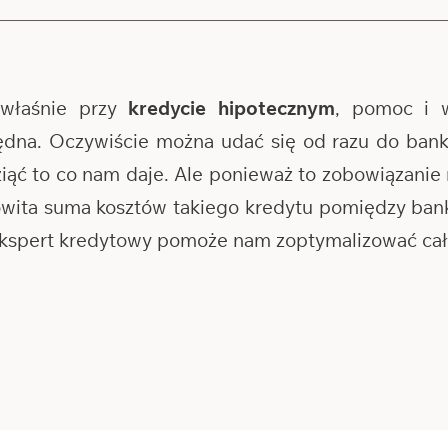
właśnie przy
kredycie hipotecznym
, pomoc i 
ędna. Oczywiście można udać się od razu do banku
wziąć to co nam daje. Ale ponieważ to zobowiązanie 
kowita suma kosztów takiego kredytu pomiędzy b
 ekspert kredytowy pomoże nam zoptymalizować cały 