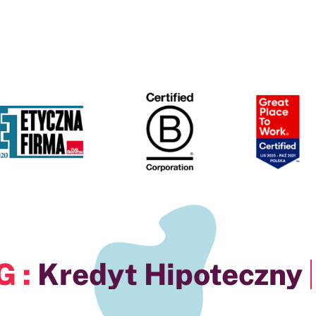
upa ANG :
w Lubl