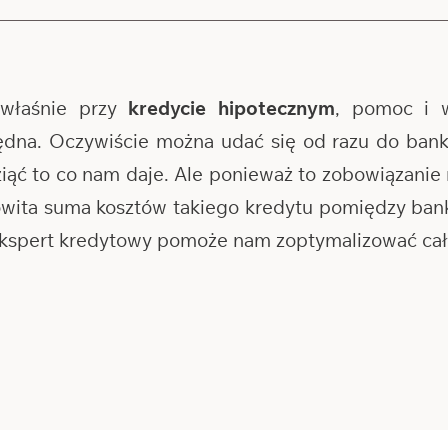
właśnie przy
kredycie hipotecznym
, pomoc i 
ędna. Oczywiście można udać się od razu do banku
wziąć to co nam daje. Ale ponieważ to zobowiązanie 
kowita suma kosztów takiego kredytu pomiędzy b
 ekspert kredytowy pomoże nam zoptymalizować cały 