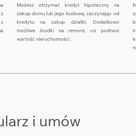
na
Możesz otrzymać kredyt hipoteczny na
M
 z
zakup domu lub jego budowę, zaczynając od
z
 z
kredytu na zakup działki. Dodatkowo
b
na
możliwe środki na remont, co podnosi
i
wartość nieruchomości.
k
n
ularz i umów