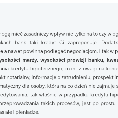
 mogą mieć zasadniczy wpływ nie tylko na to czy w 
nkach bank taki kredyt Ci zaproponuje. Doda
że a nawet powinna podlegać negocjacjom. I tak w
ysokości marży, wysokości prowizji banku, kwes
nia kredytu hipotecznego, m.in. z uwagi na koni
t notarialny, informacje o zatrudnieniu, prospekt i
tyczny dla osoby, która na co dzień nie zajmuje s
edytowania, tak właśnie w przypadku kredytu hi
rzeprowadzania takich procesów, jest po prostu 
s ale i pieniądze.