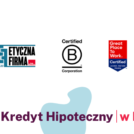
a ANG :
w Mysłow