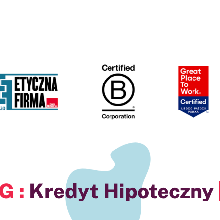
upa ANG :
w Nidz