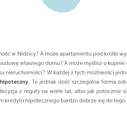
asność w Nidzicy? A może apartamentu pod krótki w
raz budowę własnego domu? A może myślisz o kupni
nku nieruchomości? W każdej z tych możliwości jed
 hipoteczny
. To jednak dość szczególna forma zo
cyzja z reguły na wiele lat, albo jak potocznie s
em kredytu hipotecznego bardzo dobrze się do tego