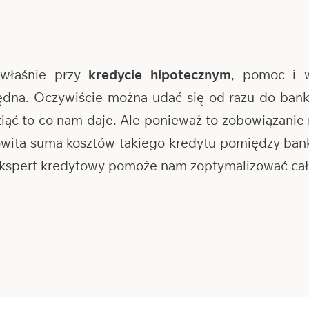
właśnie przy
kredycie hipotecznym
, pomoc i 
ędna. Oczywiście można udać się od razu do banku
wziąć to co nam daje. Ale ponieważ to zobowiązanie 
kowita suma kosztów takiego kredytu pomiędzy b
 ekspert kredytowy pomoże nam zoptymalizować cały 