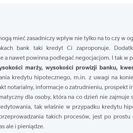
 mogą mieć zasadniczy wpływ nie tylko na to czy w 
nkach bank taki kredyt Ci zaproponuje. Doda
że a nawet powinna podlegać negocjacjom. I tak w
ysokości marży, wysokości prowizji banku, kwes
nia kredytu hipotecznego, m.in. z uwagi na koni
t notarialny, informacje o zatrudnieniu, prospekt i
tyczny dla osoby, która na co dzień nie zajmuje s
edytowania, tak właśnie w przypadku kredytu hi
rzeprowadzania takich procesów, jest po prostu 
s ale i pieniądze.