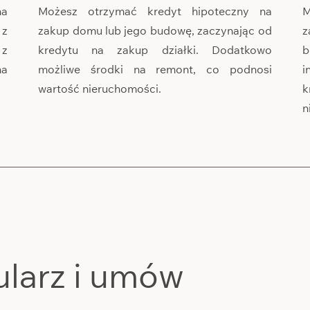
na
Możesz otrzymać kredyt hipoteczny na
M
 z
zakup domu lub jego budowę, zaczynając od
z
 z
kredytu na zakup działki. Dodatkowo
b
na
możliwe środki na remont, co podnosi
i
wartość nieruchomości.
k
n
ularz i umów