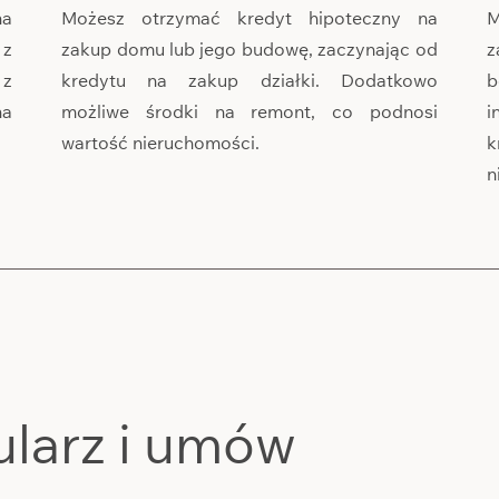
na
Możesz otrzymać kredyt hipoteczny na
M
 z
zakup domu lub jego budowę, zaczynając od
z
 z
kredytu na zakup działki. Dodatkowo
b
na
możliwe środki na remont, co podnosi
i
wartość nieruchomości.
k
n
ularz i umów