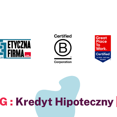
upa ANG :
w Ryk