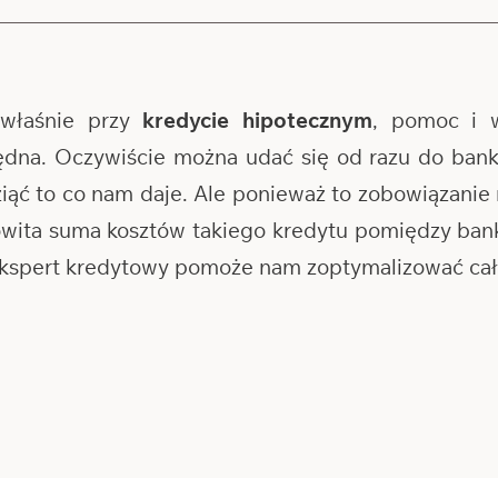
właśnie przy
kredycie hipotecznym
, pomoc i 
ędna. Oczywiście można udać się od razu do banku
wziąć to co nam daje. Ale ponieważ to zobowiązanie 
kowita suma kosztów takiego kredytu pomiędzy b
 ekspert kredytowy pomoże nam zoptymalizować cały 