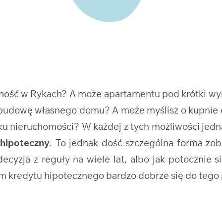
asność w Rykach? A może apartamentu pod krótki w
raz budowę własnego domu? A może myślisz o kupni
nku nieruchomości? W każdej z tych możliwości jed
 hipoteczny
. To jednak dość szczególna forma zo
cyzja z reguły na wiele lat, albo jak potocznie s
em kredytu hipotecznego bardzo dobrze się do tego