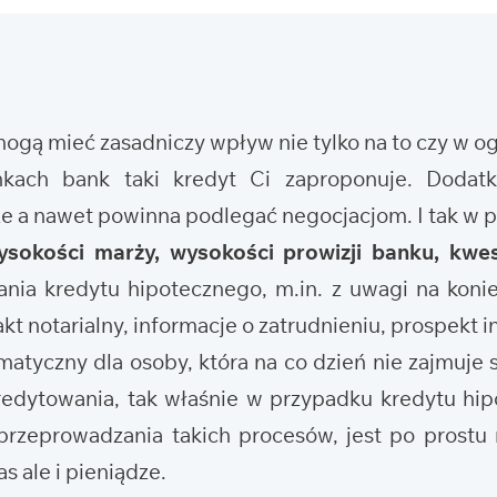
 mogą mieć zasadniczy wpływ nie tylko na to czy w 
nkach bank taki kredyt Ci zaproponuje. Doda
że a nawet powinna podlegać negocjacjom. I tak w
ysokości marży, wysokości prowizji banku, kwes
nia kredytu hipotecznego, m.in. z uwagi na koni
t notarialny, informacje o zatrudnieniu, prospekt i
tyczny dla osoby, która na co dzień nie zajmuje s
edytowania, tak właśnie w przypadku kredytu hi
rzeprowadzania takich procesów, jest po prostu 
s ale i pieniądze.