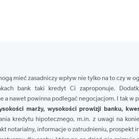
 mogą mieć zasadniczy wpływ nie tylko na to czy w 
nkach bank taki kredyt Ci zaproponuje. Doda
że a nawet powinna podlegać negocjacjom. I tak w
ysokości marży, wysokości prowizji banku, kwes
nia kredytu hipotecznego, m.in. z uwagi na koni
t notarialny, informacje o zatrudnieniu, prospekt i
tyczny dla osoby, która na co dzień nie zajmuje s
edytowania, tak właśnie w przypadku kredytu hi