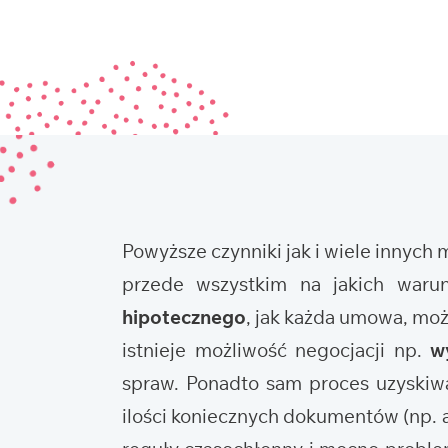
Powyższe czynniki jak i wiele innych
przede wszystkim na jakich waru
hipotecznego
, jak każda umowa, mo
istnieje możliwość negocjacji np.
w
spraw. Ponadto sam proces uzyskiwa
ilości koniecznych dokumentów (np. ak
reguły czasochłonny i mocno problema
żadnym innym procesie uzyskania kr