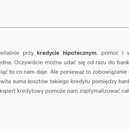
właśnie przy
kredycie hipotecznym
, pomoc i 
ędna. Oczywiście można udać się od razu do banku
wziąć to co nam daje. Ale ponieważ to zobowiązanie 
kowita suma kosztów takiego kredytu pomiędzy b
 ekspert kredytowy pomoże nam zoptymalizować cały 