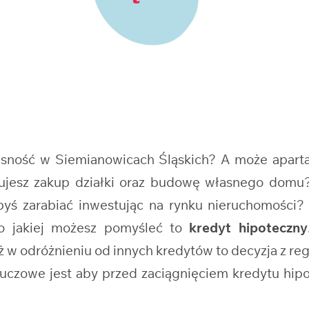
łasność w Siemianowicach Śląskich? A może apar
nujesz zakup działki oraz budowę własnego dom
yś zarabiać inwestując na rynku nieruchomości? 
o jakiej możesz pomyśleć to
kredyt hipoteczny
 odróżnieniu od innych kredytów to decyzja z reguły
kluczowe jest aby przed zaciągnięciem kredytu hi