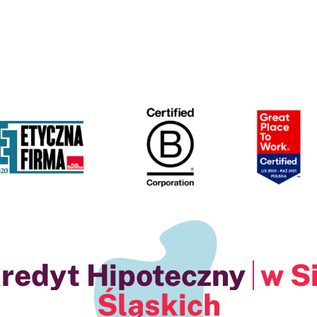
 :
w Siemianowica