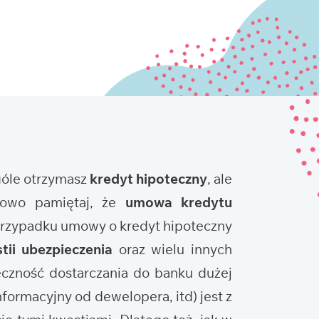
ogóle otrzymasz
kredyt hipoteczny
, ale
tkowo pamiętaj, że
umowa kredytu
 przypadku umowy o kredyt hipoteczny
tii ubezpieczenia
oraz wielu innych
eczność dostarczania do banku dużej
nformacyjny od dewelopera, itd) jest z
ię tymi kwestiami. Dlatego też, jak w
potecznego dobry ekspert kredytowy,