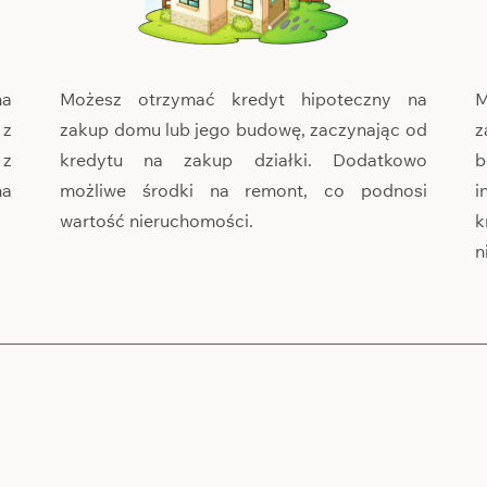
na
Możesz otrzymać kredyt hipoteczny na
M
 z
zakup domu lub jego budowę, zaczynając od
z
 z
kredytu na zakup działki. Dodatkowo
b
na
możliwe środki na remont, co podnosi
i
wartość nieruchomości.
k
n
ularz i umów