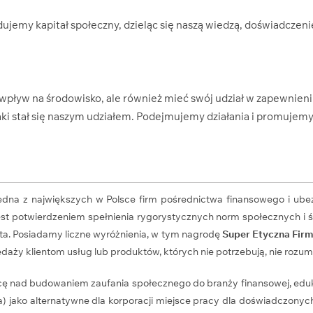
ujemy kapitał społeczny, dzieląc się naszą wiedzą, doświadczen
wpływ na środowisko, ale również mieć swój udział w zapewnie
jaki stał się naszym udziałem. Podejmujemy działania i promujem
jedna z największych w Polsce firm pośrednictwa finansowego i ube
 jest potwierdzeniem spełnienia rygorystycznych norm społecznych
iata. Posiadamy liczne wyróżnienia, w tym nagrodę
Super Etyczna Fir
daży klientom usług lub produktów, których nie potrzebują, nie rozumie
cę nad budowaniem zaufania społecznego do branży finansowej, eduk
ia) jako alternatywne dla korporacji miejsce pracy dla doświadczon