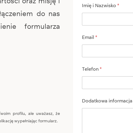
rtości oraz misję i
Imię i Nazwisko
*
ołączeniem do nas
ienie formularza
Email
*
Telefon
*
Dodatkowa informacj
 Twoim profilu, ale uważasz, że
plikację wypełniając formularz.