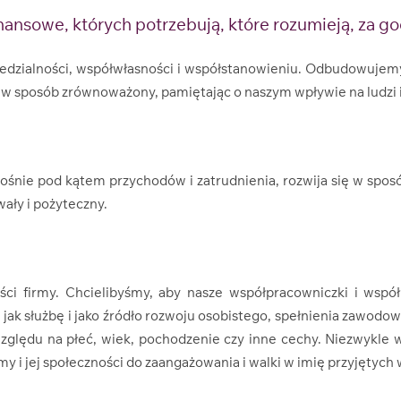
nsowe, których potrzebują, które rozumieją, za godz
dzialności, współwłasności i współstanowieniu. Odbudowujemy
ę w sposób zrównoważony, pamiętając o naszym wpływie na ludzi 
ośnie pod kątem przychodów i zatrudnienia, rozwija się w spo
ały i pożyteczny.
ci firmy. Chcielibyśmy, aby nasze współpracowniczki i współpr
ę jak służbę i jako źródło rozwoju osobistego, spełnienia zawodow
zględu na płeć, wiek, pochodzenie czy inne cechy. Niezwykle w
 i jej społeczności do zaangażowania i walki w imię przyjętych 