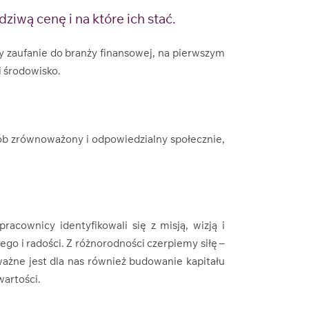
iwą cenę i na które ich stać.
 zaufanie do branży finansowej, na pierwszym
i środowisko.
sób zrównoważony i odpowiedzialny społecznie,
acownicy identyfikowali się z misją, wizją i
ego i radości. Z różnorodności czerpiemy siłę –
ażne jest dla nas również budowanie kapitału
wartości.