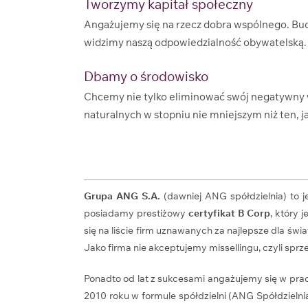
Tworzymy kapitał społeczny
Angażujemy się na rzecz dobra wspólnego. Bud
widzimy naszą odpowiedzialność obywatelską.
Dbamy o środowisko
Chcemy nie tylko eliminować swój negatywny 
naturalnych w stopniu nie mniejszym niż ten, 
Grupa ANG S.A.
(dawniej ANG spółdzielnia) to 
posiadamy prestiżowy
certyfikat B Corp
, który
się na liście firm uznawanych za najlepsze dla św
Jako firma nie akceptujemy missellingu, czyli sprze
Ponadto od lat z sukcesami angażujemy się w pra
2010 roku w formule spółdzielni (ANG Spółdzieln