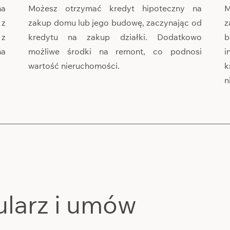
na
Możesz otrzymać kredyt hipoteczny na
M
 z
zakup domu lub jego budowę, zaczynając od
z
 z
kredytu na zakup działki. Dodatkowo
b
na
możliwe środki na remont, co podnosi
i
wartość nieruchomości.
k
n
ularz i umów