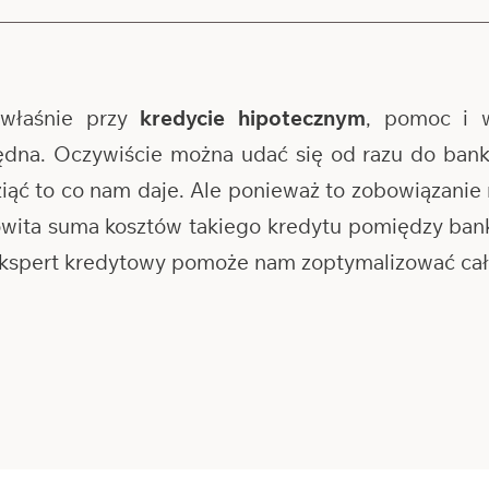
właśnie przy
kredycie hipotecznym
, pomoc i 
ędna. Oczywiście można udać się od razu do banku
wziąć to co nam daje. Ale ponieważ to zobowiązanie 
kowita suma kosztów takiego kredytu pomiędzy b
 ekspert kredytowy pomoże nam zoptymalizować cały 