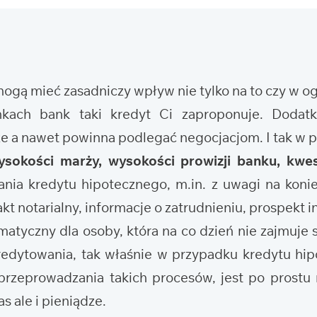
 mogą mieć zasadniczy wpływ nie tylko na to czy w 
nkach bank taki kredyt Ci zaproponuje. Doda
że a nawet powinna podlegać negocjacjom. I tak w
ysokości marży, wysokości prowizji banku, kwes
nia kredytu hipotecznego, m.in. z uwagi na koni
t notarialny, informacje o zatrudnieniu, prospekt i
tyczny dla osoby, która na co dzień nie zajmuje s
edytowania, tak właśnie w przypadku kredytu hi
rzeprowadzania takich procesów, jest po prostu 
s ale i pieniądze.