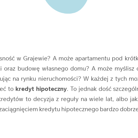
łasność w Grajewie? A może apartamentu pod krót
ałki oraz budowę własnego domu? A może myślisz
ując na rynku nieruchomości? W każdej z tych mo
leć to
kredyt hipoteczny
. To jednak dość szczegó
edytów to decyzja z reguły na wiele lat, albo jak
d zaciągnięciem kredytu hipotecznego bardzo dobrze