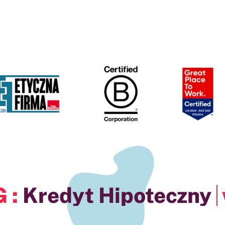
pa ANG :
w Graj