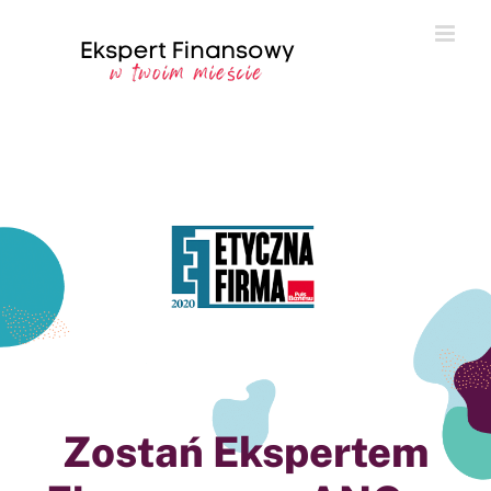
Przejdź
do
zawartości
Zostań Ekspertem