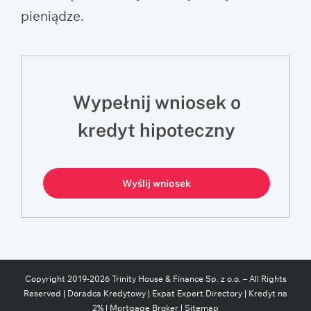
pieniądze.
Wypełnij wniosek o
kredyt hipoteczny
Wyślij wniosek
Copyright 2019-
2026
Trinity House & Finance Sp. z o.o. – All Rights
Reserved |
Doradca Kredytowy
|
Expat Expert Directory
|
Kredyt na
2%
|
Mortgage Broker
|
Sitemap