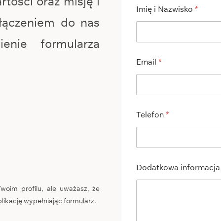
rtości oraz misję i
Imię i Nazwisko
*
ołączeniem do nas
ienie formularza
Email
*
Telefon
*
Dodatkowa informacj
 Twoim profilu, ale uważasz, że
plikację wypełniając formularz.