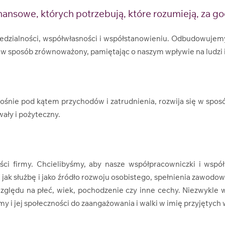
nsowe, których potrzebują, które rozumieją, za godz
dzialności, współwłasności i współstanowieniu. Odbudowujemy
ę w sposób zrównoważony, pamiętając o naszym wpływie na ludzi 
ośnie pod kątem przychodów i zatrudnienia, rozwija się w spo
ały i pożyteczny.
ci firmy. Chcielibyśmy, aby nasze współpracowniczki i współpr
ę jak służbę i jako źródło rozwoju osobistego, spełnienia zawodow
zględu na płeć, wiek, pochodzenie czy inne cechy. Niezwykle w
 i jej społeczności do zaangażowania i walki w imię przyjętych 