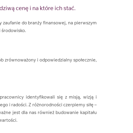
iwą cenę i na które ich stać.
 zaufanie do branży finansowej, na pierwszym
i środowisko.
sób zrównoważony i odpowiedzialny społecznie,
acownicy identyfikowali się z misją, wizją i
ego i radości. Z różnorodności czerpiemy siłę –
ażne jest dla nas również budowanie kapitału
wartości.