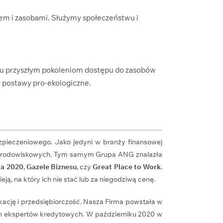
iem i zasobami. Służymy społeczeństwu i
niu przyszłym pokoleniom dostępu do zasobów
y postawy pro-ekologiczne.
zpieczeniowego. Jako jedyni w branży finansowej
 i środowiskowych. Tym samym Grupa ANG znalazła
ma 2020
,
Gazele Biznesu
, czy
Great Place to Work
.
ją, na który ich nie stać lub za niegodziwą cenę.
ację i przedsiębiorczość. Nasza Firma powstała w
ych ekspertów kredytowych. W październiku 2020 w