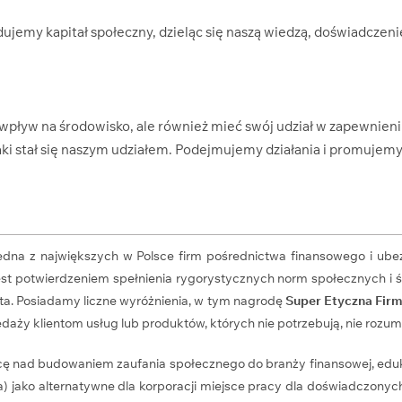
ujemy kapitał społeczny, dzieląc się naszą wiedzą, doświadczen
wpływ na środowisko, ale również mieć swój udział w zapewnie
jaki stał się naszym udziałem. Podejmujemy działania i promujem
jedna z największych w Polsce firm pośrednictwa finansowego i ube
 jest potwierdzeniem spełnienia rygorystycznych norm społecznych
iata. Posiadamy liczne wyróżnienia, w tym nagrodę
Super Etyczna Fir
daży klientom usług lub produktów, których nie potrzebują, nie rozumie
cę nad budowaniem zaufania społecznego do branży finansowej, eduk
ia) jako alternatywne dla korporacji miejsce pracy dla doświadczon