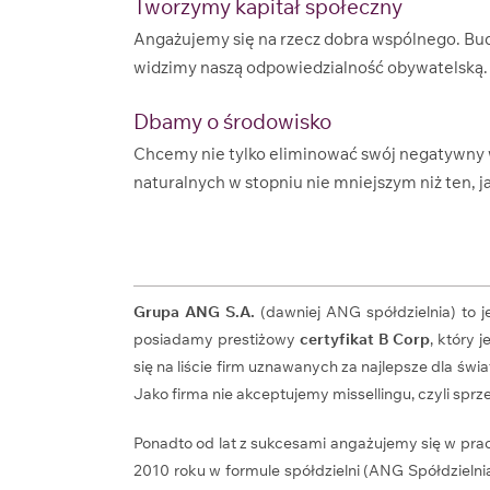
Tworzymy kapitał społeczny
Angażujemy się na rzecz dobra wspólnego. Bud
widzimy naszą odpowiedzialność obywatelską.
Dbamy o środowisko
Chcemy nie tylko eliminować swój negatywny 
naturalnych w stopniu nie mniejszym niż ten, 
Grupa ANG S.A.
(dawniej ANG spółdzielnia) to 
posiadamy prestiżowy
certyfikat B Corp
, który
się na liście firm uznawanych za najlepsze dla św
Jako firma nie akceptujemy missellingu, czyli sprze
Ponadto od lat z sukcesami angażujemy się w pra
2010 roku w formule spółdzielni (ANG Spółdzieln