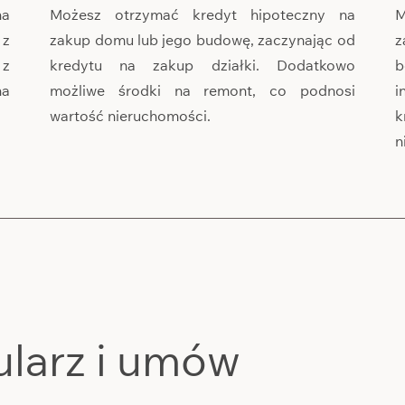
na
Możesz otrzymać kredyt hipoteczny na
M
 z
zakup domu lub jego budowę, zaczynając od
z
 z
kredytu na zakup działki. Dodatkowo
b
na
możliwe środki na remont, co podnosi
i
wartość nieruchomości.
k
n
ularz i umów