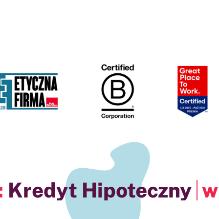
a ANG :
w Przew