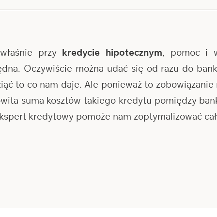
właśnie przy
kredycie hipotecznym
, pomoc i 
ędna. Oczywiście można udać się od razu do banku
wziąć to co nam daje. Ale ponieważ to zobowiązanie 
kowita suma kosztów takiego kredytu pomiędzy b
 ekspert kredytowy pomoże nam zoptymalizować cały 