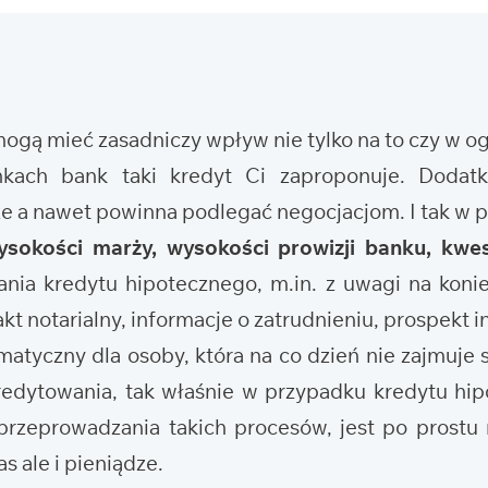
 mogą mieć zasadniczy wpływ nie tylko na to czy w 
nkach bank taki kredyt Ci zaproponuje. Doda
że a nawet powinna podlegać negocjacjom. I tak w
ysokości marży, wysokości prowizji banku, kwes
nia kredytu hipotecznego, m.in. z uwagi na koni
t notarialny, informacje o zatrudnieniu, prospekt i
tyczny dla osoby, która na co dzień nie zajmuje s
edytowania, tak właśnie w przypadku kredytu hi
rzeprowadzania takich procesów, jest po prostu 
s ale i pieniądze.