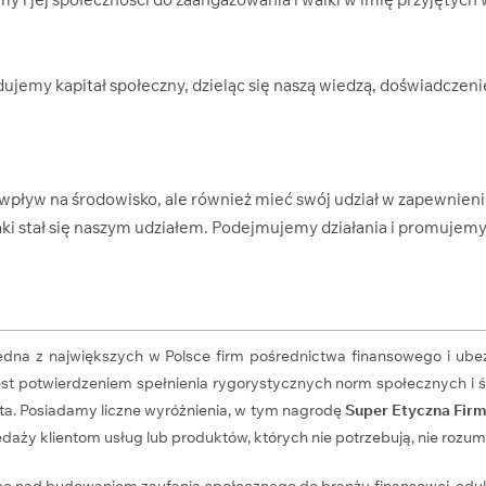
ujemy kapitał społeczny, dzieląc się naszą wiedzą, doświadczen
wpływ na środowisko, ale również mieć swój udział w zapewnie
jaki stał się naszym udziałem. Podejmujemy działania i promujem
jedna z największych w Polsce firm pośrednictwa finansowego i ube
 jest potwierdzeniem spełnienia rygorystycznych norm społecznych
iata. Posiadamy liczne wyróżnienia, w tym nagrodę
Super Etyczna Fir
daży klientom usług lub produktów, których nie potrzebują, nie rozumie
cę nad budowaniem zaufania społecznego do branży finansowej, eduk