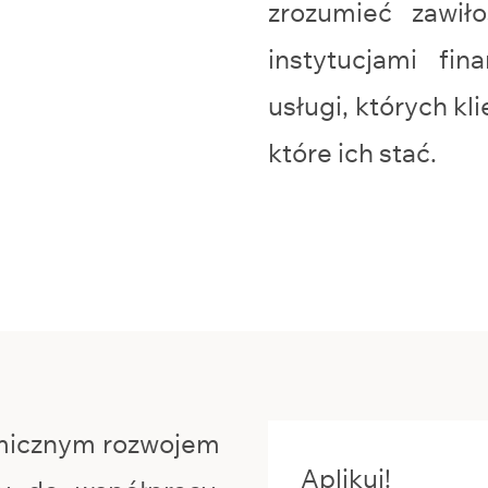
zrozumieć zawi
instytucjami fi
usługi, których kl
które ich stać.
micznym rozwojem
Aplikuj!