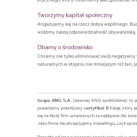
Tworzymy kapitał społeczny
Angażujemy się na rzecz dobra wspólnego. Bud
widzimy naszą odpowiedzialność obywatelską.
Dbamy o środowisko
Chcemy nie tylko eliminować swój negatywny 
naturalnych w stopniu nie mniejszym niż ten, 
Grupa ANG S.A.
(dawniej ANG spółdzielnia) to 
posiadamy prestiżowy
certyfikat B Corp
, który
się na liście firm uznawanych za najlepsze dla św
Jako firma nie akceptujemy missellingu, czyli sprze
Ponadto od lat z sukcesami angażujemy się w pra