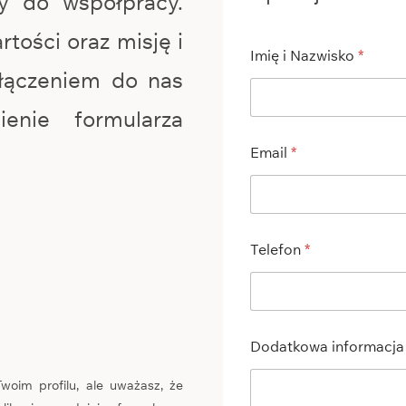
y do współpracy.
rtości oraz misję i
Imię i Nazwisko
*
ołączeniem do nas
ienie formularza
Email
*
Telefon
*
Dodatkowa informacj
 Twoim profilu, ale uważasz, że