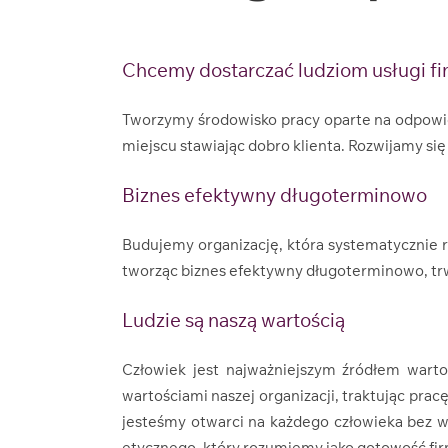
Chcemy dostarczać ludziom usługi fina
Tworzymy środowisko pracy oparte na odpowie
miejscu stawiając dobro klienta. Rozwijamy si
Biznes efektywny długoterminowo
Budujemy organizację, która systematycznie r
tworząc biznes efektywny długoterminowo, trw
Ludzie są naszą wartością
Człowiek jest najważniejszym źródłem wartoś
wartościami naszej organizacji, traktując prac
jesteśmy otwarci na każdego człowieka bez w
etycznego, który rozumiemy jako gotowość firmy