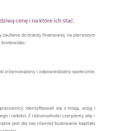
iwą cenę i na które ich stać.
 zaufanie do branży finansowej, na pierwszym
i środowisko.
sób zrównoważony i odpowiedzialny społecznie,
acownicy identyfikowali się z misją, wizją i
ego i radości. Z różnorodności czerpiemy siłę –
ażne jest dla nas również budowanie kapitału
wartości.