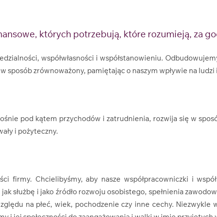
nsowe, których potrzebują, które rozumieją, za godz
dzialności, współwłasności i współstanowieniu. Odbudowujemy
ę w sposób zrównoważony, pamiętając o naszym wpływie na ludzi 
ośnie pod kątem przychodów i zatrudnienia, rozwija się w spo
ały i pożyteczny.
ci firmy. Chcielibyśmy, aby nasze współpracowniczki i współpr
ę jak służbę i jako źródło rozwoju osobistego, spełnienia zawodow
zględu na płeć, wiek, pochodzenie czy inne cechy. Niezwykle w
 i jej społeczności do zaangażowania i walki w imię przyjętych 