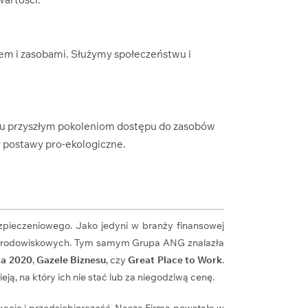
iem i zasobami. Służymy społeczeństwu i
niu przyszłym pokoleniom dostępu do zasobów
y postawy pro-ekologiczne.
zpieczeniowego. Jako jedyni w branży finansowej
 i środowiskowych. Tym samym Grupa ANG znalazła
ma 2020
,
Gazele Biznesu
, czy
Great Place to Work
.
ją, na który ich nie stać lub za niegodziwą cenę.
ację i przedsiębiorczość. Nasza Firma powstała w