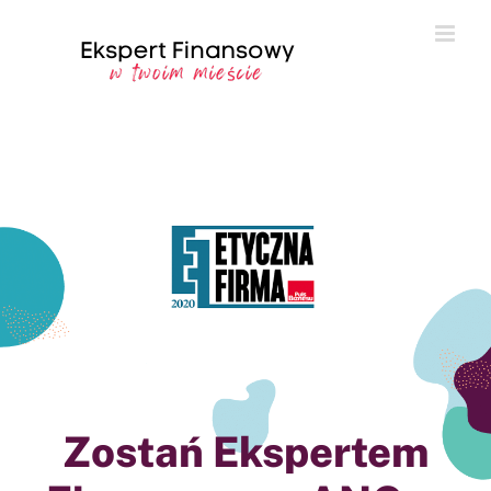
Przejdź
do
zawartości
Zostań Ekspertem