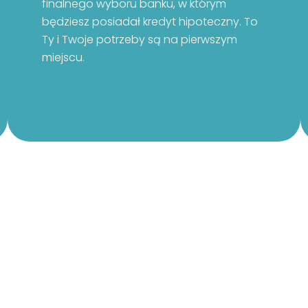
finalnego wyboru banku, w którym
będziesz posiadał kredyt hipoteczny. To
Ty i Twoje potrzeby są na pierwszym
miejscu.