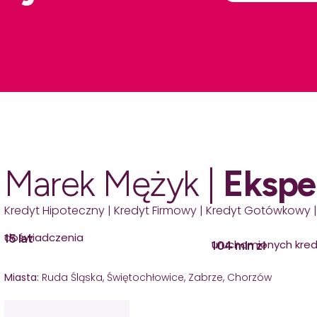
Marek Mężyk |
Ekspe
Kredyt Hipoteczny | Kredyt Firmowy | Kredyt Gotówkowy |
doświadczenia
15 lat
uruchomionych kre
104 mln zł
Miasta:
Ruda Śląska, Świętochłowice, Zabrze, Chorzów