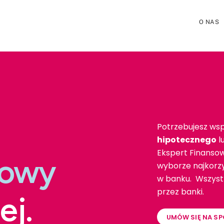
O NAS
Potrzebujesz wsp
hipotecznego
l
Ekspert Finanso
towy
wyborze najkorzy
w banku. Wszystk
przez banki.
ej.
UMÓW SIĘ NA SP