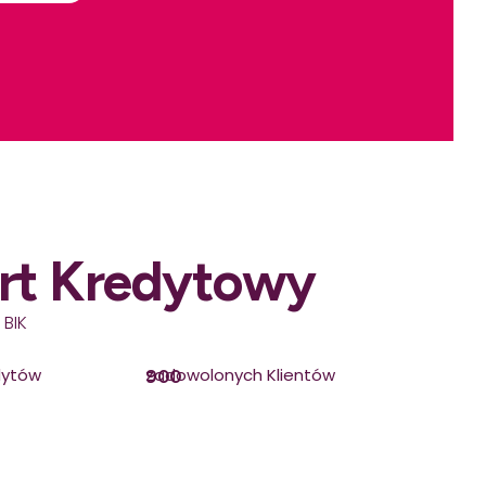
rt Kredytowy
 BIK
dytów
zadowolonych Klientów
900