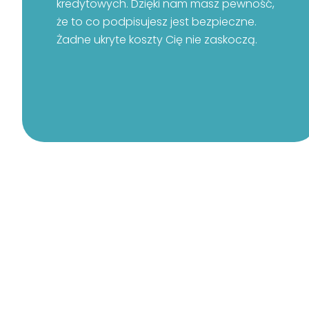
kredytowych. Dzięki nam masz pewność,
że to co podpisujesz jest bezpieczne.
Żadne ukryte koszty Cię nie zaskoczą.