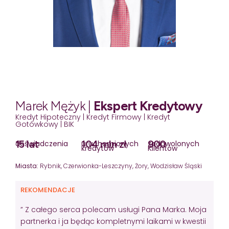
Marek Mężyk |
Ekspert Kredytowy
Kredyt Hipoteczny | Kredyt Firmowy | Kredyt
Gotówkowy | BIK
15 lat
104 mln zł
900
doświadczenia
uruchomionych
zadowolonych
kredytów
Klientów
Miasta:
Rybnik, Czerwionka-Leszczyny, Żory, Wodzisław Śląski
REKOMENDACJE
” Z całego serca polecam usługi Pana Marka. Moja
partnerka i ja będąc kompletnymi laikami w kwestii