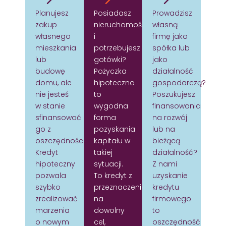
Planujesz
Posiadasz
Prowadzisz
zakup
nieruchomość
własną
własnego
i
firmę jako
mieszkania
potrzebujesz
spółka lub
lub
gotówki?
jako
budowę
Pożyczka
działalność
domu, ale
hipoteczna
gospodarczą?
nie jesteś
to
Poszukujesz
w stanie
wygodna
finansowania
sfinansować
forma
na rozwój
go z
pozyskania
lub na
oszczędności?
kapitału w
bieżącą
Kredyt
takiej
działalność?
hipoteczny
sytuacji.
Z nami
pozwala
To kredyt z
uzyskanie
szybko
przeznaczeniem
kredytu
zrealizować
na
firmowego
marzenia
dowolny
to
o nowym
cel,
oszczędność