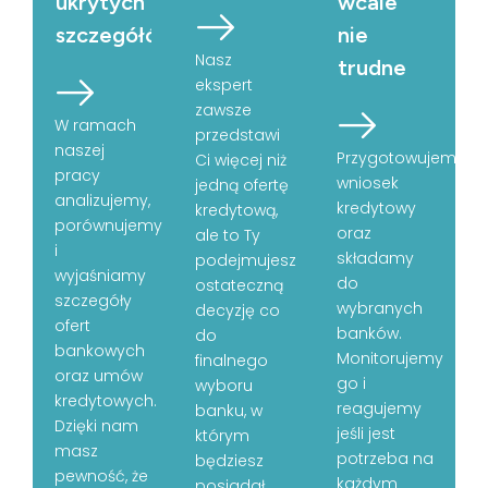
ukrytych
wcale
szczegółów
nie
Nasz
trudne
ekspert
zawsze
W ramach
przedstawi
naszej
Przygotowujemy
Ci więcej niż
pracy
wniosek
jedną ofertę
analizujemy,
kredytowy
kredytową,
porównujemy
oraz
ale to Ty
i
składamy
podejmujesz
wyjaśniamy
do
ostateczną
szczegóły
wybranych
decyzję co
ofert
banków.
do
bankowych
Monitorujemy
finalnego
oraz umów
go i
wyboru
kredytowych.
reagujemy
banku, w
Dzięki nam
jeśli jest
którym
masz
potrzeba na
będziesz
pewność, że
każdym
posiadał