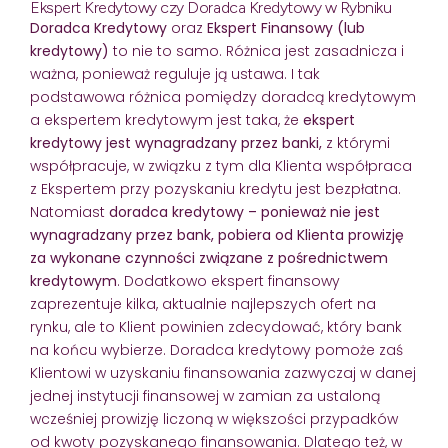
Ekspert Kredytowy czy Doradca Kredytowy w Rybniku
Doradca Kredytowy
oraz
Ekspert Finansowy (lub
kredytowy)
to nie to samo. Różnica jest zasadnicza i
ważna, ponieważ reguluje ją ustawa. I tak
podstawowa różnica pomiędzy doradcą kredytowym
a ekspertem kredytowym jest taka, że
ekspert
kredytowy jest wynagradzany przez banki,
z którymi
współpracuje, w związku z tym dla Klienta współpraca
z Ekspertem przy pozyskaniu kredytu jest bezpłatna.
Natomiast
doradca kredytowy – ponieważ nie jest
wynagradzany przez bank, pobiera od Klienta prowizję
za wykonane czynności związane z pośrednictwem
kredytowym
. Dodatkowo ekspert finansowy
zaprezentuje kilka, aktualnie najlepszych ofert na
rynku, ale to Klient powinien zdecydować, który bank
na końcu wybierze. Doradca kredytowy pomoże zaś
Klientowi w uzyskaniu finansowania zazwyczaj w danej
jednej instytucji finansowej w zamian za ustaloną
wcześniej prowizję liczoną w większości przypadków
od kwoty pozyskanego finansowania. Dlatego też, w