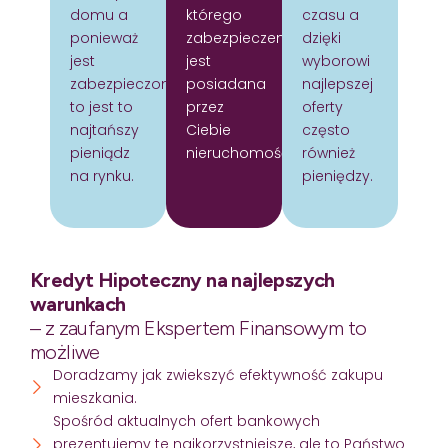
domu a
którego
czasu a
ponieważ
zabezpieczeniem
dzięki
jest
jest
wyborowi
zabezpieczony
posiadana
najlepszej
to jest to
przez
oferty
najtańszy
Ciebie
często
pieniądz
nieruchomość.
również
na rynku.
pieniędzy.
Kredyt Hipoteczny na najlepszych
warunkach
– z zaufanym Ekspertem Finansowym to
możliwe
Doradzamy jak zwiekszyć efektywność zakupu
mieszkania.
Spośród aktualnych ofert bankowych
prezentujemy te najkorzystniejsze, ale to Państwo