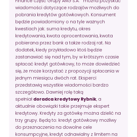
Finance część Grupy ANG S.A. można pozyskać
wiadomości dotyczące rodzajów możliwych do
pobrania kredytów gotówkowych. Konsument
będzie powiadomiony o na tyle ważnych
kwestiach jak: suma kredytu, okres
kredytowania, kwota oprocentowania, kwota
pobierana przez bank a także rodzaj rat. Na
dodatek, kiedy przykładowo ktoś będzie
zastanawiać się nad tym, by w krótszym czasie
spłacać kredyt gotówkowy, to może dowiedzieć
się, że może korzystać z propozycji spłacania w
jednym miesiącu dwóch rat. Eksperci
przedstawią wszystkie wiadomości bardzo
szczegółowo. Dawniej rolę taką
spełniał
doradca kredytowy Rybnik
, a
aktualnie obowiązki takie przejmuje ekspert
kredytowy. Kredyty za gotówkę można dzielić na
trzy grupy. Będą to: kredyt gotówkowy możliwy
do przeznaczenia na dowolne cele
konsumpcyjne, kredyt odnawialny z limitem na