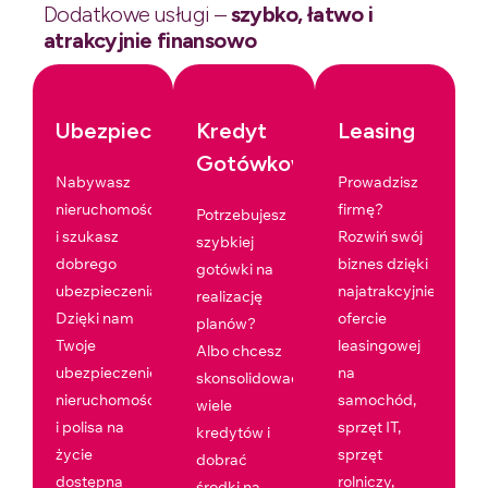
Dodatkowe usługi –
szybko, łatwo i
atrakcyjnie finansowo
Ubezpieczenia
Kredyt
Leasing
Gotówkowy
Nabywasz
Prowadzisz
nieruchomość
firmę?
Potrzebujesz
i szukasz
Rozwiń swój
szybkiej
dobrego
biznes dzięki
gotówki na
ubezpieczenia?
najatrakcyjniejszej
realizację
Dzięki nam
ofercie
planów?
Twoje
leasingowej
Albo chcesz
ubezpieczenie
na
skonsolidować
nieruchomości
samochód,
wiele
i polisa na
sprzęt IT,
kredytów i
życie
sprzęt
dobrać
dostępna
rolniczy,
środki na