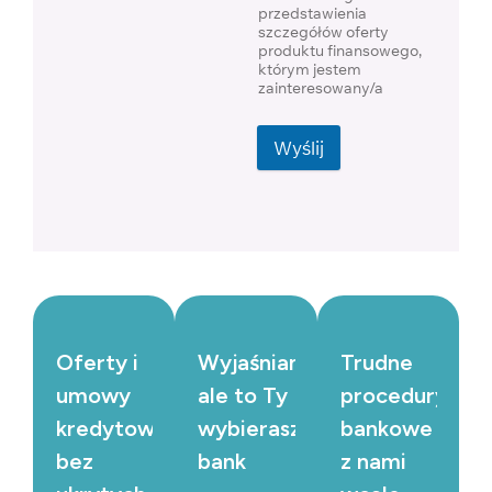
przedstawienia
szczegółów oferty
produktu finansowego,
którym jestem
zainteresowany/a
Wyślij
Oferty i
Wyjaśniamy,
Trudne
umowy
ale to Ty
procedury
kredytowe
wybierasz
bankowe
bez
bank
z nami