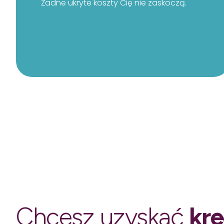
Żadne ukryte koszty Cię nie zaskoczą.
Chcesz uzyskać
kr