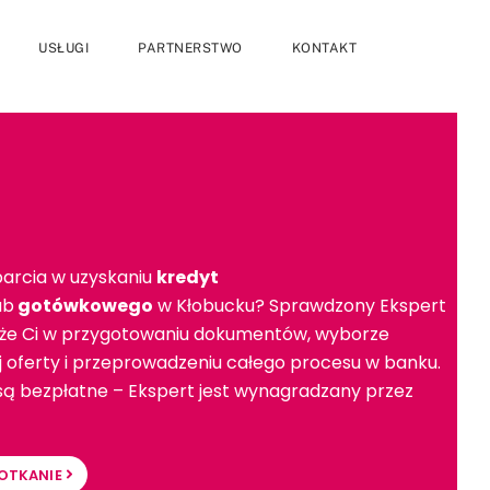
USŁUGI
PARTNERSTWO
KONTAKT
arcia w uzyskaniu
kredyt
ub
gotówkowego
w Kłobucku? Sprawdzony Ekspert
e Ci w przygotowaniu dokumentów, wyborze
ej oferty i przeprowadzeniu całego procesu w banku.
 są bezpłatne – Ekspert jest wynagradzany przez
OTKANIE