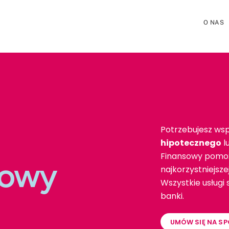
O NAS
Potrzebujesz wsp
hipotecznego
l
Finansowy pomoż
towy
najkorzystniejsz
Wszystkie usługi
banki.
UMÓW SIĘ NA SP