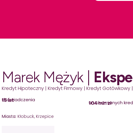
Marek Mężyk |
Ekspe
Kredyt Hipoteczny | Kredyt Firmowy | Kredyt Gotówkowy |
doświadczenia
15 lat
uruchomionych kre
104 mln zł
Miasta:
Kłobuck, Krzepice