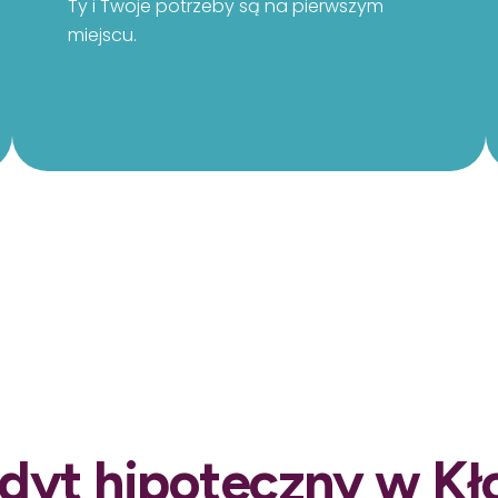
Ty i Twoje potrzeby są na pierwszym
miejscu.
edyt hipoteczny w K