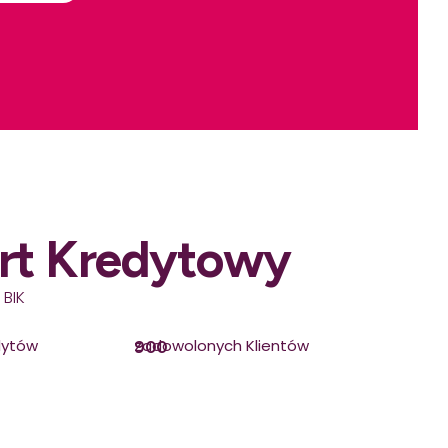
rt Kredytowy
 BIK
dytów
zadowolonych Klientów
900