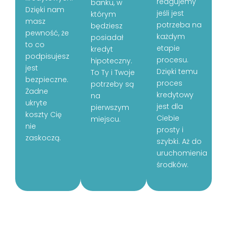
reagujemy
banku, w
Dzięki nam
jeśli jest
którym
masz
potrzeba na
będziesz
pewność, że
każdym
posiadał
to co
etapie
kredyt
podpisujesz
procesu.
hipoteczny.
jest
Dzięki temu
To Ty i Twoje
bezpieczne.
proces
potrzeby są
Żadne
kredytowy
na
ukryte
jest dla
pierwszym
koszty Cię
Ciebie
miejscu.
nie
prosty i
zaskoczą.
szybki. Aż do
uruchomienia
środków.