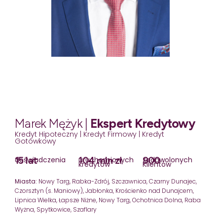
Marek Mężyk |
Ekspert Kredytowy
Kredyt Hipoteczny | Kredyt Firmowy | Kredyt
Gotówkowy
15 lat
104 mln zł
900
doświadczenia
uruchomionych
zadowolonych
kredytów
Klientów
Miasta:
Nowy Targ, Rabka-Zdrój, Szczawnica, Czarny Dunajec,
Czorsztyn (s. Maniowy), Jabłonka, Krościenko nad Dunajcem,
Lipnica Wielka, Łapsze Niżne, Nowy Targ, Ochotnica Dolna, Raba
Wyżna, Spytkowice, Szaflary