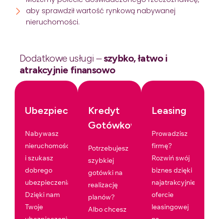
aby sprawdził wartość rynkową nabywanej
nieruchomości.
Dodatkowe usługi –
szybko, łatwo i
atrakcyjnie finansowo
Ubezpieczenia
Kredyt
Leasing
Gotówkowy
Nabywasz
Prowadzisz
nieruchomość
firmę?
Potrzebujesz
i szukasz
Rozwiń swój
szybkiej
dobrego
biznes dzięki
gotówki na
ubezpieczenia?
najatrakcyjniejszej
realizację
Dzięki nam
ofercie
planów?
Twoje
leasingowej
Albo chcesz