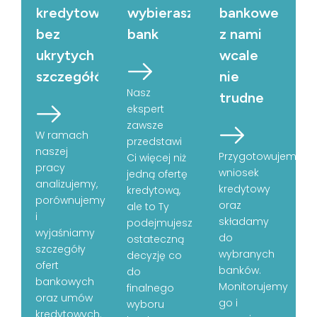
kredytowe
wybierasz
bankowe
bez
bank
z nami
ukrytych
wcale
szczegółów
nie
Nasz
trudne
ekspert
zawsze
W ramach
przedstawi
naszej
Przygotowujemy
Ci więcej niż
pracy
wniosek
jedną ofertę
analizujemy,
kredytowy
kredytową,
porównujemy
oraz
ale to Ty
i
składamy
podejmujesz
wyjaśniamy
do
ostateczną
szczegóły
wybranych
decyzję co
ofert
banków.
do
bankowych
Monitorujemy
finalnego
oraz umów
go i
wyboru
kredytowych.