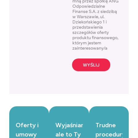
mną przez spółkę ANG
Odpowiedzialne
Finanse S.A. z siedzibą
w Warszawie, ul.
Dziekońskiego 1 i
przedstawienia
szczegółów oferty
produktu finansowego,
którym jestem
zainteresowany/a
WYŚLIJ
Oferty i
Wyjaśniamy,
Trudne
umowy
ale to Ty
procedury