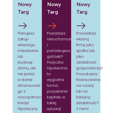
Nowy
Nowy
Nowy
Targ
Targ
Targ
Planujesz
Posiadasz
Prowadzisz
zakup
nieruchomość
własną
własnego
i
firmę jako
mieszkania
potrzebujesz
spółka lub
lub
gotówki?
jako
budowę
Pożyczka
działalność
domu, ale
hipoteczna
gospodarczą?
nie jesteś
to
Poszukujesz
w stanie
wygodna
finansowania
sfinansować
forma
na rozwój
go z
pozyskania
lub na
oszczędności?
kapitału w
bieżącą
Kredyt
takiej
działalność?
hipoteczny
sytuacji.
Z nami