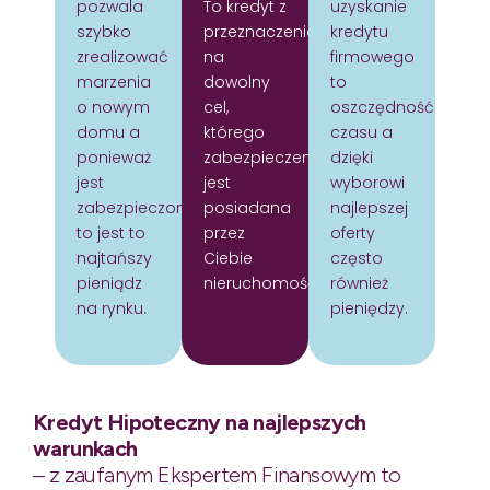
pozwala
To kredyt z
uzyskanie
szybko
przeznaczeniem
kredytu
zrealizować
na
firmowego
marzenia
dowolny
to
o nowym
cel,
oszczędność
domu a
którego
czasu a
ponieważ
zabezpieczeniem
dzięki
jest
jest
wyborowi
zabezpieczony
posiadana
najlepszej
to jest to
przez
oferty
najtańszy
Ciebie
często
pieniądz
nieruchomość.
również
na rynku.
pieniędzy.
Kredyt Hipoteczny na najlepszych
warunkach
– z zaufanym Ekspertem Finansowym to