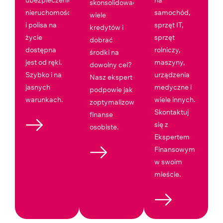
ubezpieczenie
na
skonsolidować
nieruchomości
samochód,
wiele
i polisa na
sprzęt IT,
kredytów i
życie
sprzęt
dobrać
dostępna
rolniczy,
środki na
jest od ręki.
maszyny,
dowolny cel?
Szybko i na
urządzenia
Nasz ekspert
jasnych
medyczne i
podpowie jak
warunkach.
wiele innych.
zoptymalizować
Skontaktuj
finanse
się z
osobiste.
Ekspertem
Finansowym
w swoim
mieście.