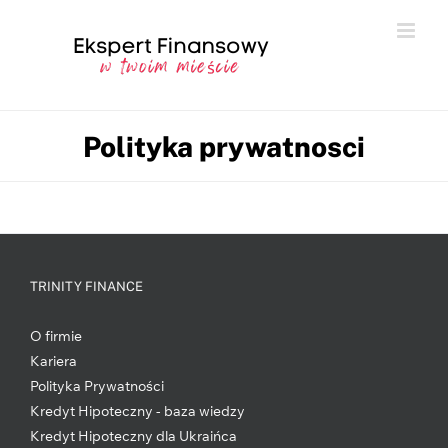
Przejdź
do
zawartości
Polityka prywatnosci
TRINITY FINANCE
O firmie
Kariera
Polityka Prywatności
Kredyt Hipoteczny - baza wiedzy
Kredyt Hipoteczny dla Ukraińca