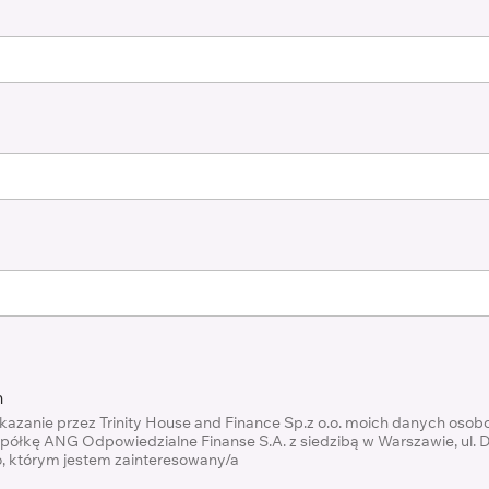
h
zanie przez Trinity House and Finance Sp.z o.o. moich danych oso
spółkę ANG Odpowiedzialne Finanse S.A. z siedzibą w Warszawie, ul. D
, którym jestem zainteresowany/a