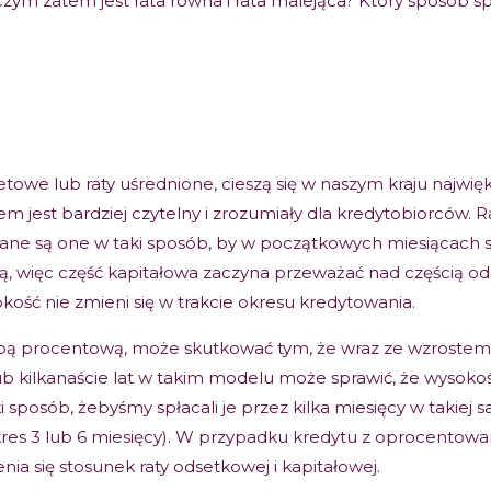
Czym zatem jest rata równa i rata malejąca? Który sposób s
etowe lub raty uśrednione, cieszą się w naszym kraju najwi
jest bardziej czytelny i zrozumiały dla kredytobiorców. 
lane są one w taki sposób, by w początkowych miesiącach sp
ą, więc część kapitałowa zaczyna przeważać nad częścią od
kość nie zmieni się w trakcie okresu kredytowania.
ą procentową, może skutkować tym, że wraz ze wzrostem st
lub kilkanaście lat w takim modelu może sprawić, że wysok
ki sposób, żebyśmy spłacali je przez kilka miesięcy w takiej 
kres 3 lub 6 miesięcy). W przypadku kredytu z oprocentowa
nia się stosunek raty odsetkowej i kapitałowej.