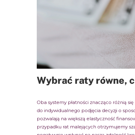
Wybrać raty równe, 
Oba systemy płatności znacząco różnią się 
do indywidualnego podjęcia decyzji o sposo
pozwalają na większą elastyczność finanso
przypadku rat malejących otrzymujemy szan
negatywnie wpłynąć na naszą zdolność kr