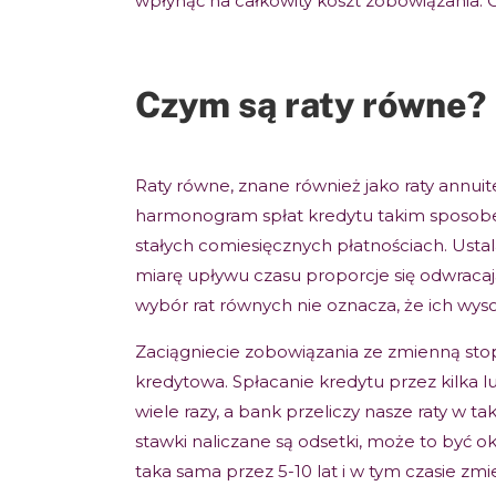
wpłynąć na całkowity koszt zobowiązania. 
Czym są raty równe?
Raty równe, znane również jako raty annuit
harmonogram spłat kredytu takim sposobem 
stałych comiesięcznych płatnościach. Usta
miarę upływu czasu proporcje się odwracaj
wybór rat równych nie oznacza, że ich wyso
Zaciągniecie zobowiązania ze zmienną stop
kredytowa. Spłacanie kredytu przez kilka 
wiele razy, a bank przeliczy nasze raty w ta
stawki naliczane są odsetki, może to być o
taka sama przez 5-10 lat i w tym czasie zmie