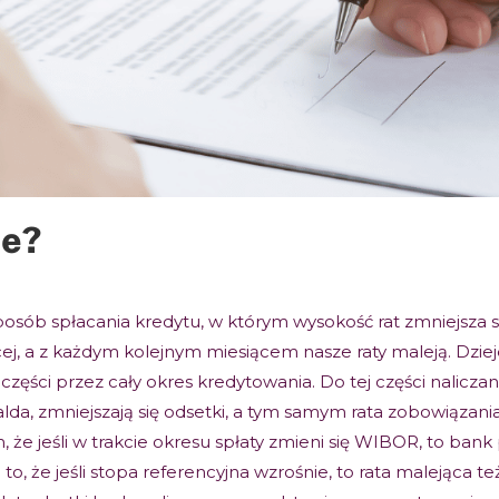
ce?
 sposób spłacania kredytu, w którym wysokość rat zmniejsza
j, a z każdym kolejnym miesiącem nasze raty maleją. Dzie
części przez cały okres kredytowania. Do tej części nalicza
alda, zmniejszają się odsetki, a tym samym rata zobowiązani
, że jeśli w trakcie okresu spłaty zmieni się WIBOR, to bank 
, że jeśli stopa referencyjna wzrośnie, to rata malejąca też