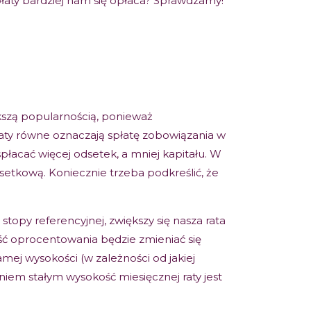
płaty bardziej nam się opłaca? Sprawdzamy!
ększą popularnością, ponieważ
Raty równe oznaczają spłatę zobowiązania w
łacać więcej odsetek, a mniej kapitału. W
setkową. Koniecznie trzeba podkreślić, że
opy referencyjnej, zwiększy się nasza rata
ość oprocentowania będzie zmieniać się
samej wysokości (w zależności od jakiej
niem stałym wysokość miesięcznej raty jest