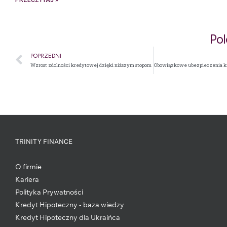
Po
POPRZEDNI
Wzrost zdolności kredytowej dzięki niższym stopom
TRINITY FINANCE
O firmie
Kariera
Polityka Prywatności
Kredyt Hipoteczny - baza wiedzy
Kredyt Hipoteczny dla Ukraińca