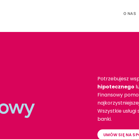
O NAS
Potrzebujesz wsp
hipotecznego
l
Finansowy pomoż
towy
najkorzystniejsz
Wszystkie usługi
banki.
UMÓW SIĘ NA SP