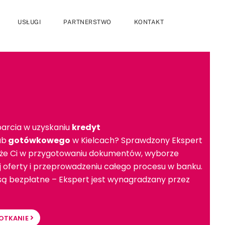
USŁUGI
PARTNERSTWO
KONTAKT
arcia w uzyskaniu
kredyt
ub
gotówkowego
w Kielcach? Sprawdzony Ekspert
e Ci w przygotowaniu dokumentów, wyborze
ej oferty i przeprowadzeniu całego procesu w banku.
 są bezpłatne – Ekspert jest wynagradzany przez
OTKANIE