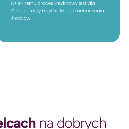
Dzięki temu proces kredytowy jest dla
Ciebie prosty i szybki. Aż do uruchomienia
środków.
elcach
na dobrych