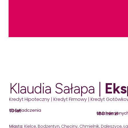
Klaudia Sałapa |
Eks
Kredyt Hipoteczny | Kredyt Firmowy | Kredyt Gotówkow
doświadczenia
10 lat
uruchomionyc
180 mln zł
Miasta:
Kielce, Bodzentyn, Chęciny, Chmielnik, Daleszyce, Ł