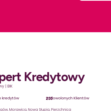
pert Kredytowy
y | BIK
h kredytów
zadowolonych Klientów
235
agów, Morawica, Nowa Słupia, Pierzchnica