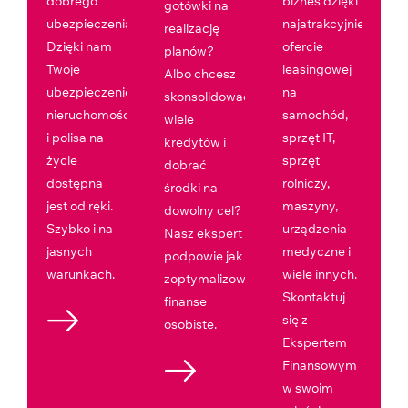
dobrego
biznes dzięki
gotówki na
ubezpieczenia?
najatrakcyjniejszej
realizację
Dzięki nam
ofercie
planów?
Twoje
leasingowej
Albo chcesz
ubezpieczenie
na
skonsolidować
nieruchomości
samochód,
wiele
i polisa na
sprzęt IT,
kredytów i
życie
sprzęt
dobrać
dostępna
rolniczy,
środki na
jest od ręki.
maszyny,
dowolny cel?
Szybko i na
urządzenia
Nasz ekspert
jasnych
medyczne i
podpowie jak
warunkach.
wiele innych.
zoptymalizować
Skontaktuj
finanse
się z
osobiste.
Ekspertem
Finansowym
w swoim