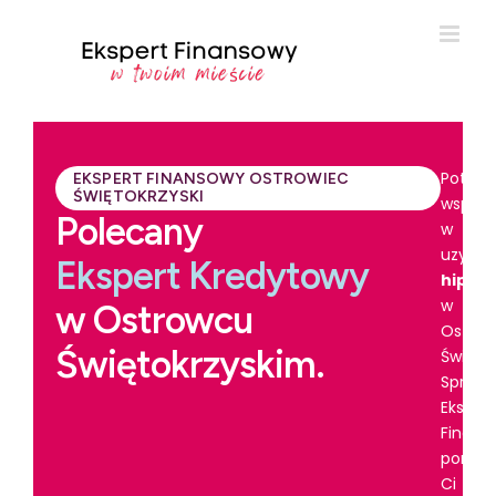
Potrze
EKSPERT FINANSOWY OSTROWIEC
ŚWIĘTOKRZYSKI
wsparc
Polecany
w
uzyska
Ekspert Kredytowy
hipot
w
w Ostrowcu
Ostro
Świętokrzyskim.
Święto
Spraw
Ekspert
Finans
pomoż
Ci