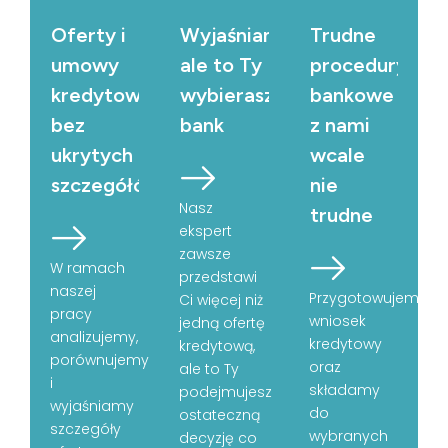
Oferty i
Wyjaśniamy,
Trudne
umowy
ale to Ty
procedury
kredytowe
wybierasz
bankowe
bez
bank
z nami
ukrytych
wcale
szczegółów
nie
Nasz
trudne
ekspert
zawsze
W ramach
przedstawi
naszej
Przygotowujemy
Ci więcej niż
pracy
wniosek
jedną ofertę
analizujemy,
kredytowy
kredytową,
porównujemy
oraz
ale to Ty
i
składamy
podejmujesz
wyjaśniamy
do
ostateczną
szczegóły
wybranych
decyzję co