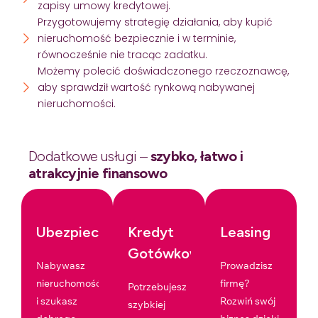
zapisy umowy kredytowej.
Przygotowujemy strategię działania, aby kupić
nieruchomość bezpiecznie i w terminie,
równocześnie nie tracąc zadatku.
Możemy polecić doświadczonego rzeczoznawcę,
aby sprawdził wartość rynkową nabywanej
nieruchomości.
Dodatkowe usługi –
szybko, łatwo i
atrakcyjnie finansowo
Ubezpieczenia
Kredyt
Leasing
Gotówkowy
Nabywasz
Prowadzisz
nieruchomość
firmę?
Potrzebujesz
i szukasz
Rozwiń swój
szybkiej