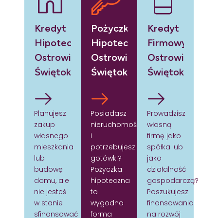
Kredyt
Pożyczka
Kredyt
Hipoteczny
Hipoteczna
Firmowy
Ostrowiec
Ostrowiec
Ostrowiec
Świętokrzyski
Świętokrzyski
Świętokrzyski
Planujesz
Posiadasz
Prowadzisz
zakup
nieruchomość
własną
własnego
i
firmę jako
mieszkania
potrzebujesz
spółka lub
lub
gotówki?
jako
budowę
Pożyczka
działalność
domu, ale
hipoteczna
gospodarczą?
nie jesteś
to
Poszukujesz
w stanie
wygodna
finansowania
sfinansować
forma
na rozwój