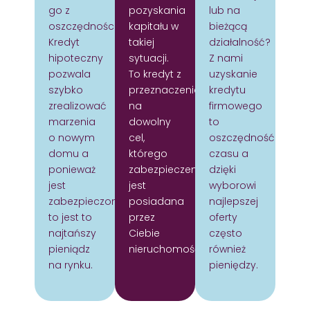
go z
pozyskania
lub na
oszczędności?
kapitału w
bieżącą
Kredyt
takiej
działalność?
hipoteczny
sytuacji.
Z nami
pozwala
To kredyt z
uzyskanie
szybko
przeznaczeniem
kredytu
zrealizować
na
firmowego
marzenia
dowolny
to
o nowym
cel,
oszczędność
domu a
którego
czasu a
ponieważ
zabezpieczeniem
dzięki
jest
jest
wyborowi
zabezpieczony
posiadana
najlepszej
to jest to
przez
oferty
najtańszy
Ciebie
często
pieniądz
nieruchomość.
również
na rynku.
pieniędzy.