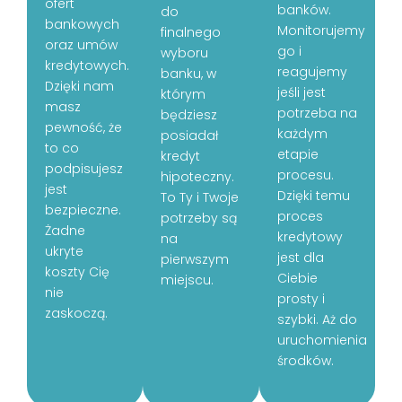
ofert
banków.
do
bankowych
Monitorujemy
finalnego
oraz umów
go i
wyboru
kredytowych.
reagujemy
banku, w
Dzięki nam
jeśli jest
którym
masz
potrzeba na
będziesz
pewność, że
każdym
posiadał
to co
etapie
kredyt
podpisujesz
procesu.
hipoteczny.
jest
Dzięki temu
To Ty i Twoje
bezpieczne.
proces
potrzeby są
Żadne
kredytowy
na
ukryte
jest dla
pierwszym
koszty Cię
Ciebie
miejscu.
nie
prosty i
zaskoczą.
szybki. Aż do
uruchomienia
środków.