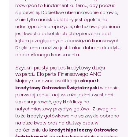
rozwiązań to fundament ku temu, aby poczuć
się pewniej. Dociekliwe ukierunkowanie sprawia,
iż nie tylko nacisk położony jest ogólnie na
udostępniane propozycje, ale też uwzględniona
jest kwestia odsetek lub ubezpieczenia pod
kątem przeglądanych zobowiązań finansowych.
Dzięki temu możliwe jest trafne dobranie kredytu
do określonego konsumenta.
Szybki i prosty proces kredytowy dzięki
wsparciu Eksperta Finansowego ANG
Mający stosowne kwalifikacje
ekspert
kredytowy Ostrowiec Świętokrzyski
w czasie
pierwszej konsultacji wskaże jakimi kwestiami
sięzasugerować, gdy ktoś liczy na
natychmiastowy przypływ gotówki. Z uwagi na
to że kredyty gotówkowe nie są zwykle pobrane
na duże kwoty oraz na dłuższy czas, w
odróżnieniu do
kredyt hipoteczny Ostrowiec
Świętokrzyski
, doradca koncentruje się stricte