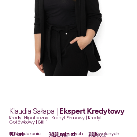
Klaudia Sałapa |
Ekspert Kredytowy
Kredyt Hipoteczny | Kredyt Firmowy | Kredyt
Gotówkowy | BIK
10 lat
180 mln zł
235
doświadczenia
uruchomionych
zadowolonych
kredytów
Klientów