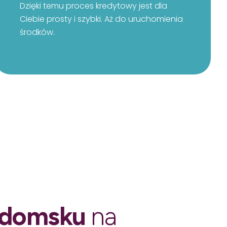
Dzięki temu proces kredytowy jest dla
Ciebie prosty i szybki. Aż do uruchomienia
środków.
Radomsku
na