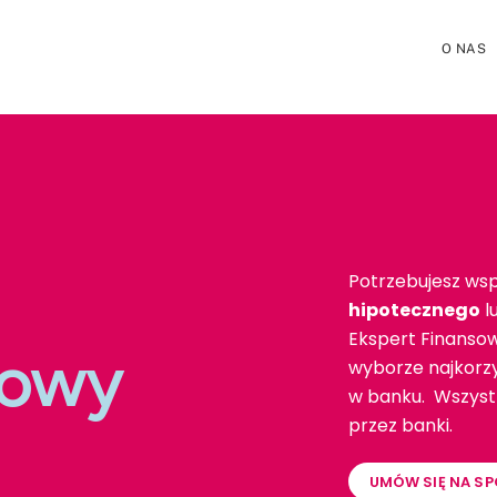
O NAS
Potrzebujesz wsp
hipotecznego
l
Ekspert Finanso
towy
wyborze najkorzy
w banku. Wszystk
przez banki.
UMÓW SIĘ NA SP