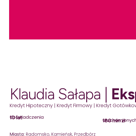
Klaudia Sałapa |
Eks
Kredyt Hipoteczny | Kredyt Firmowy | Kredyt Gotówkow
doświadczenia
10 lat
uruchomionyc
180 mln zł
Miasta:
Radomsko, Kamieńsk, Przedbórz