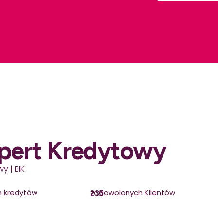
pert Kredytowy
y | BIK
h kredytów
zadowolonych Klientów
235