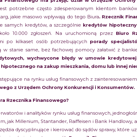
ka Finansowego ma przejąć dział w Urzędzie Ochron
est potrzebne często zdesperowanym klientom banków i 
karg, jakie masowo wpływają do tego Biura
. Rzecznik Fin
ie samych kredytów, a szczególnie
kredytów hipoteczny
koło 10.000 zgłoszeń. Na uruchomioną przez
Biuro R
ni po kilkaset osób potrzebujących
porady specjalist
są w stanie same, bez fachowej pomocy załatwić z banki
edytowych, wychwycone błędy w umowie kredytowe
 hipotecznego na zakup mieszkania, domu lub innej ni
ystępujące na rynku usług finansowych z zainteresowanie
owego z Urzędem Ochrony Konkurencji i Konsumentów.
iura Rzecznika Finansowego?
rwatorów i analityków rynku usług finansowych, jednogłoś
om, jak Millenium, Stantander, Raiffeisen i Bank Handlowy,
dzia dyscyplinujące i kierować do sądów sprawy, które uzn