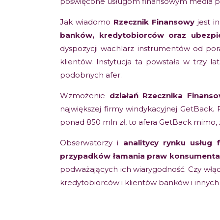
poświęcone usługom finansowym media pis
Jak wiadomo
Rzecznik Finansowy
jest i
banków, kredytobiorców oraz ubezpie
dyspozycji wachlarz instrumentów od p
klientów. Instytucja ta powstała w trzy
podobnych afer.
Wzmożenie
działań Rzecznika Finans
największej firmy windykacyjnej GetBack.
ponad 850 mln zł, to afera GetBack mimo, że 
Obserwatorzy i
analitycy rynku usług 
przypadków łamania praw
konsumenta
podważających ich wiarygodność. Czy włącz
kredytobiorców i klientów banków i innych