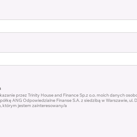
h
zanie przez Trinity House and Finance Sp.z o.o. moich danych oso
spółkę ANG Odpowiedzialne Finanse S.A. z siedzibą w Warszawie, ul. D
, którym jestem zainteresowany/a