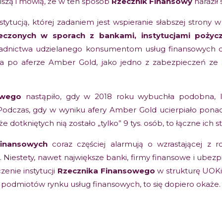
zą i mówią, że w ten sposób
Rzecznik Finansowy
naraził
nstytucją, której zadaniem jest wspieranie słabszej strony
czonych w sporach z bankami, instytucjami pożycz
oradnictwa udzielanego konsumentom usług finansowych 
 lata po aferze Amber Gold, jako jedno z zabezpieczeń 
owego
nastąpiło, gdy w 2018 roku wybuchła podobna, l
 Podczas, gdy w wyniku afery Amber Gold ucierpiało pona
dotkniętych nią zostało „tylko” 9 tys. osób, to łączne ich st
finansowych
coraz częściej alarmują o wzrastającej z r
. Niestety, nawet największe banki, firmy finansowe i ube
enie instytucji
Rzecznika Finansowego
w strukturę UOKi
 podmiotów rynku usług finansowych, to się dopiero okaże.