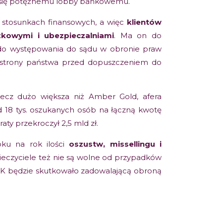
 się potężnemu lobby bankowemu.
 w stosunkach finansowych, a więc
klientów
kowymi i ubezpieczalniami
. Ma on do
do występowania do sądu w obronie praw
ze strony państwa przed dopuszczeniem do
ecz dużo większa niż Amber Gold, afera
d 18 tys. oszukanych osób na łączną kwotę
raty przekroczył 2,5 mld zł.
oku na rok ilości
oszustw, missellingu i
zpieczyciele też nie są wolne od przypadków
K będzie skutkowało zadowalającą obroną