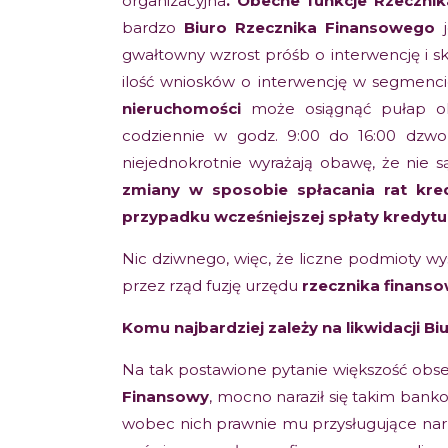
organizacyjna
. Obecne funkcje Rzeczni
bardzo
Biuro Rzecznika Finansowego
j
gwałtowny wzrost próśb o interwencję i s
ilość wniosków o interwencję w segmenc
nieruchomości
może osiągnąć pułap o
codziennie w godz. 9:00 do 16:00 dzwo
niejednokrotnie wyrażają obawę, że nie 
zmiany w sposobie spłacania rat kr
przypadku wcześniejszej spłaty kredytu
Nic dziwnego, więc, że liczne podmioty w
przez rząd fuzję urzędu
rzecznika finans
Komu najbardziej zależy na likwidacji B
Na tak postawione pytanie większość obse
Finansowy
, mocno naraził się takim bank
wobec nich prawnie mu przysługujące narzę