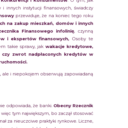
y Konkurencji i Konsumentów
. O tym, jak
innych instytucji finansowych, świadczy
ansowy
przewiduje, że na koniec tego roku
ch na zakup mieszkań, domów i innych
zecznika Finansowego infolinię
, czynną
ów i ekspertów finansowych,
Osoby te
em takie sprawy, jak
wakacje kredytowe,
j czy zwrot nadpłaconych kredytów w
eruchomości.
m, ale i niepokojem obserwują zapowiadaną
nie odpowiada, że banki.
Obecny Rzecznik
 a więc tym największym, bo zaczął stosować
ał za nieuczciwe praktyki rynkowe. Liczne,