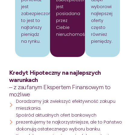
jest
jest
wyborowi
zabezpieczony
posiadana
najlepszej
to jest to
przez
oferty
najtańszy
Ciebie
często
pieniądz
nieruchomość.
również
na rynku.
pieniędzy.
Kredyt Hipoteczny na najlepszych
warunkach
– z zaufanym Ekspertem Finansowym to
możliwe
Doradzamy jak zwiekszyć efektywność zakupu
mieszkania.
Spośród aktualnych ofert bankowych
prezentujemy te najkorzystniejsze, ale to Państwo
dokonują ostatecznego wyboru banku.