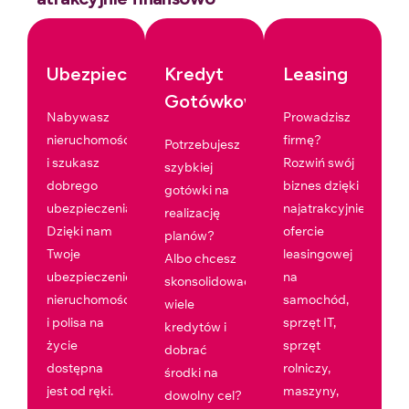
Ubezpieczenia
Kredyt
Leasing
Gotówkowy
Nabywasz
Prowadzisz
nieruchomość
firmę?
Potrzebujesz
i szukasz
Rozwiń swój
szybkiej
dobrego
biznes dzięki
gotówki na
ubezpieczenia?
najatrakcyjniejszej
realizację
Dzięki nam
ofercie
planów?
Twoje
leasingowej
Albo chcesz
ubezpieczenie
na
skonsolidować
nieruchomości
samochód,
wiele
i polisa na
sprzęt IT,
kredytów i
życie
sprzęt
dobrać
dostępna
rolniczy,
środki na
jest od ręki.
maszyny,
dowolny cel?