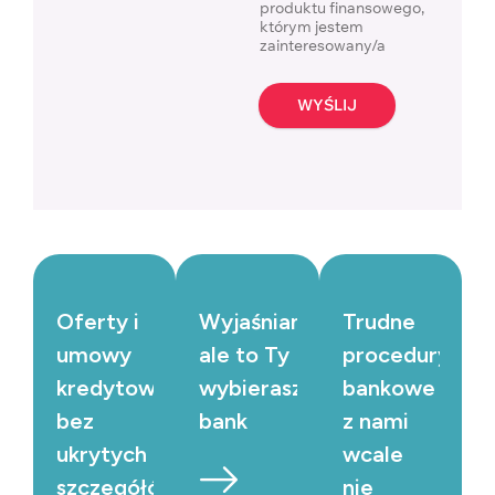
produktu finansowego,
którym jestem
zainteresowany/a
WYŚLIJ
Oferty i
Wyjaśniamy,
Trudne
umowy
ale to Ty
procedury
kredytowe
wybierasz
bankowe
bez
bank
z nami
ukrytych
wcale
szczegółów
nie