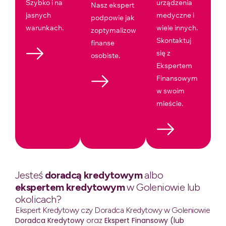
Szybko i na
urządzenia
Nasz ekspert
jasnych
medyczne i
podpowie jak
warunkach.
wiele innych.
zoptymalizować
Skontaktuj
finanse
się z
osobiste.
Ekspertem
Finansowym
w swoim
mieście.
Jesteś
doradcą kredytowym
albo
ekspertem kredytowym
w Goleniowie lub
okolicach?
Ekspert Kredytowy czy Doradca Kredytowy w Goleniowie
Doradca Kredytowy
oraz
Ekspert Finansowy (lub