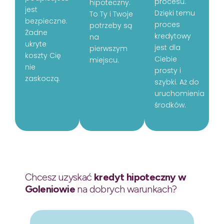
procesu.
hipoteczny.
jest
Dzięki temu
To Ty i Twoje
bezpieczne.
proces
potrzeby są
Żadne
kredytowy
na
ukryte
jest dla
pierwszym
koszty Cię
Ciebie
miejscu.
nie
prosty i
zaskoczą.
szybki. Aż do
uruchomienia
środków.
Chcesz uzyskać
kredyt hipoteczny w
Goleniowie
na dobrych warunkach?