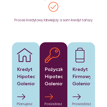
Proces kredytowy łatwiejszy a sam kredyt tańszy
Kredyt
Pożyczka
Kredyt
Hipoteczny
Hipoteczna
Firmowy
Goleniowo
Goleniowo
Goleniowo
Planujesz
Posiadasz
Prowadzisz