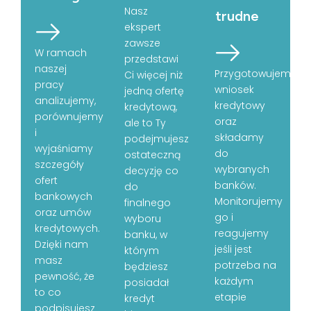
Nasz
trudne
ekspert
zawsze
W ramach
przedstawi
naszej
Przygotowujemy
Ci więcej niż
pracy
wniosek
jedną ofertę
analizujemy,
kredytowy
kredytową,
porównujemy
oraz
ale to Ty
i
składamy
podejmujesz
wyjaśniamy
do
ostateczną
szczegóły
wybranych
decyzję co
ofert
banków.
do
bankowych
Monitorujemy
finalnego
oraz umów
go i
wyboru
kredytowych.
reagujemy
banku, w
Dzięki nam
jeśli jest
którym
masz
potrzeba na
będziesz
pewność, że
każdym
posiadał
to co
etapie
kredyt
podpisujesz