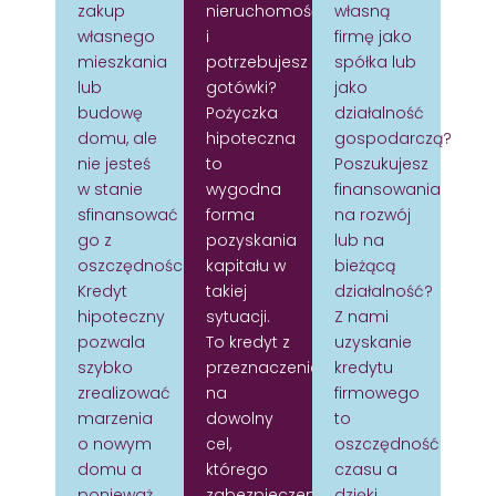
zakup
nieruchomość
własną
własnego
i
firmę jako
mieszkania
potrzebujesz
spółka lub
lub
gotówki?
jako
budowę
Pożyczka
działalność
domu, ale
hipoteczna
gospodarczą?
nie jesteś
to
Poszukujesz
w stanie
wygodna
finansowania
sfinansować
forma
na rozwój
go z
pozyskania
lub na
oszczędności?
kapitału w
bieżącą
Kredyt
takiej
działalność?
hipoteczny
sytuacji.
Z nami
pozwala
To kredyt z
uzyskanie
szybko
przeznaczeniem
kredytu
zrealizować
na
firmowego
marzenia
dowolny
to
o nowym
cel,
oszczędność
domu a
którego
czasu a
ponieważ
zabezpieczeniem
dzięki