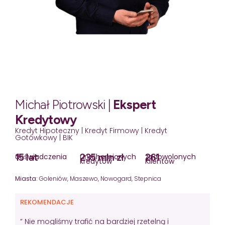
Michał Piotrowski |
Ekspert
Kredytowy
Kredyt Hipoteczny | Kredyt Firmowy | Kredyt
Gotówkowy | BIK
15 lat
235 mln zł
261
doświadczenia
uruchomionych
zadowolonych
kredytów
Klientów
Miasta:
Goleniów, Maszewo, Nowogard, Stepnica
REKOMENDACJE
” Nie mogliśmy trafić na bardziej rzetelną i