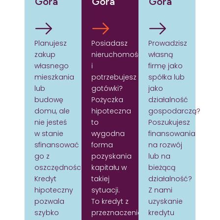
Góra
Góra
Góra
Planujesz
Posiadasz
Prowadzisz
zakup
nieruchomość
własną
własnego
i
firmę jako
mieszkania
potrzebujesz
spółka lub
lub
gotówki?
jako
budowę
Pożyczka
działalność
domu, ale
hipoteczna
gospodarczą?
nie jesteś
to
Poszukujesz
w stanie
wygodna
finansowania
sfinansować
forma
na rozwój
go z
pozyskania
lub na
oszczędności?
kapitału w
bieżącą
Kredyt
takiej
działalność?
hipoteczny
sytuacji.
Z nami
pozwala
To kredyt z
uzyskanie
szybko
przeznaczeniem
kredytu