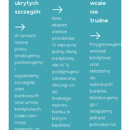
ukrytych
wcale
szczegółów
nie
Nasz
trudne
ekspert
zawsze
W ramach
przedstawi
naszej
Przygotowujemy
Ci więcej niż
pracy
wniosek
jedną ofertę
analizujemy,
kredytowy
kredytową,
porównujemy
oraz
ale to Ty
i
składamy
podejmujesz
wyjaśniamy
do
ostateczną
szczegóły
wybranych
decyzję co
ofert
banków.
do
bankowych
Monitorujemy
finalnego
oraz umów
go i
wyboru
kredytowych.
reagujemy
banku, w
Dzięki nam
jeśli jest
którym
masz
potrzeba na
będziesz
pewność, że