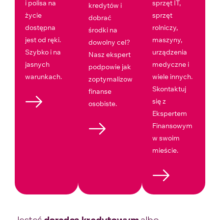
i polisa na
sprzęt IT,
kredytów i
życie
sprzęt
dobrać
dostępna
rolniczy,
środki na
jest od ręki.
maszyny,
dowolny cel?
Szybko i na
urządzenia
Nasz ekspert
jasnych
medyczne i
podpowie jak
warunkach.
wiele innych.
zoptymalizować
Skontaktuj
finanse
się z
osobiste.
Ekspertem
Finansowym
w swoim
mieście.
Jesteś
doradcą kredytowym
albo