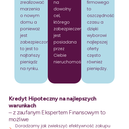
zrealizować
na
firmowego
marzenia
dowolny
to
o nowym
cel,
oszczędność
domu a
którego
czasu a
ponieważ
zabezpieczeniem
dzięki
jest
jest
wyborowi
zabezpieczony
posiadana
najlepszej
to jest to
przez
oferty
najtańszy
Ciebie
często
pieniądz
nieruchomość.
również
na rynku.
pieniędzy.
Kredyt Hipoteczny na najlepszych
warunkach
– z zaufanym Ekspertem Finansowym to
możliwe
Doradzamy jak zwiekszyć efektywność zakupu