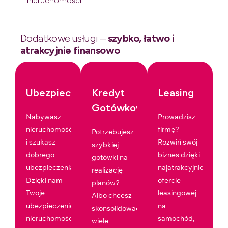
nieruchomości.
Dodatkowe usługi –
szybko, łatwo i
atrakcyjnie finansowo
Ubezpieczenia
Kredyt
Leasing
Gotówkowy
Nabywasz
Prowadzisz
nieruchomość
firmę?
Potrzebujesz
i szukasz
Rozwiń swój
szybkiej
dobrego
biznes dzięki
gotówki na
ubezpieczenia?
najatrakcyjniejszej
realizację
Dzięki nam
ofercie
planów?
Twoje
leasingowej
Albo chcesz
ubezpieczenie
na
skonsolidować
nieruchomości
samochód,
wiele