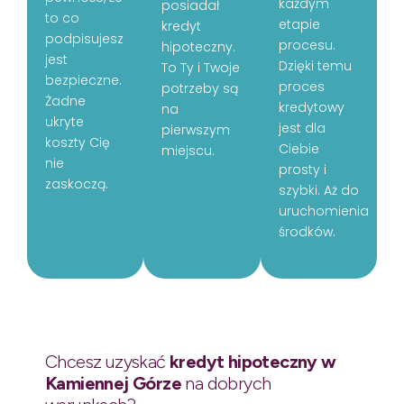
każdym
posiadał
to co
etapie
kredyt
podpisujesz
procesu.
hipoteczny.
jest
Dzięki temu
To Ty i Twoje
bezpieczne.
proces
potrzeby są
Żadne
kredytowy
na
ukryte
jest dla
pierwszym
koszty Cię
Ciebie
miejscu.
nie
prosty i
zaskoczą.
szybki. Aż do
uruchomienia
środków.
Chcesz uzyskać
kredyt hipoteczny w
Kamiennej Górze
na dobrych