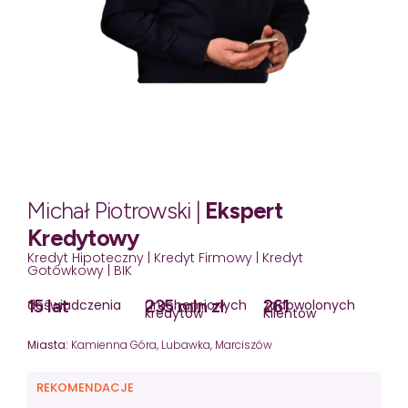
Michał Piotrowski |
Ekspert
Kredytowy
Kredyt Hipoteczny | Kredyt Firmowy | Kredyt
Gotówkowy | BIK
15 lat
235 mln zł
261
doświadczenia
uruchomionych
zadowolonych
kredytów
Klientów
Miasta:
Kamienna Góra, Lubawka, Marciszów
REKOMENDACJE