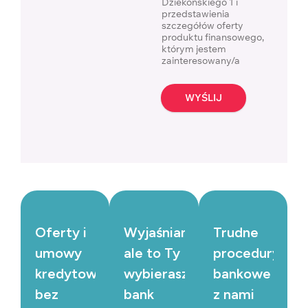
Dziekońskiego 1 i
przedstawienia
szczegółów oferty
produktu finansowego,
którym jestem
zainteresowany/a
WYŚLIJ
Oferty i
Wyjaśniamy,
Trudne
umowy
ale to Ty
procedury
kredytowe
wybierasz
bankowe
bez
bank
z nami