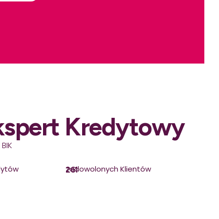
kspert Kredytowy
 BIK
dytów
zadowolonych Klientów
261