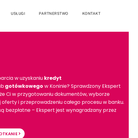
USŁUGI
PARTNERSTWO
KONTAKT
arcia w uzyskaniu
kredyt
ub
gotówkowego
w Koninie? Sprawdzony Ekspert
e Ci w przygotowaniu dokumentów, wyborze
ej oferty i przeprowadzeniu całego procesu w banku.
 są bezpłatne – Ekspert jest wynagradzany przez
OTKANIE