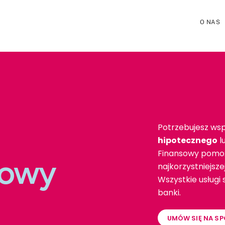
O NAS
Potrzebujesz wsp
hipotecznego
l
Finansowy pomoż
towy
najkorzystniejsz
Wszystkie usługi
banki.
UMÓW SIĘ NA SP