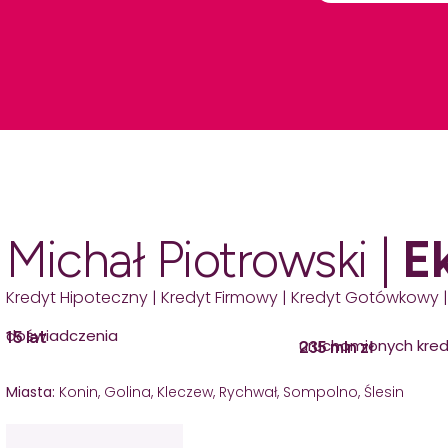
Michał Piotrowski |
E
Kredyt Hipoteczny | Kredyt Firmowy | Kredyt Gotówkowy |
doświadczenia
15 lat
uruchomionych kre
235 mln zł
Miasta:
Konin, Golina, Kleczew, Rychwał, Sompolno, Ślesin