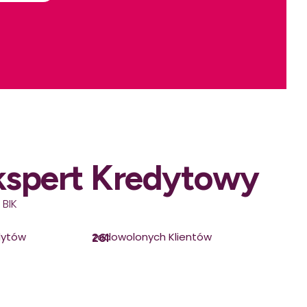
kspert Kredytowy
 BIK
dytów
zadowolonych Klientów
261