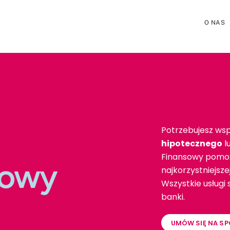
O NAS
Potrzebujesz wsp
hipotecznego
l
Finansowy pomoż
towy
najkorzystniejsz
Wszystkie usługi
banki.
UMÓW SIĘ NA SP