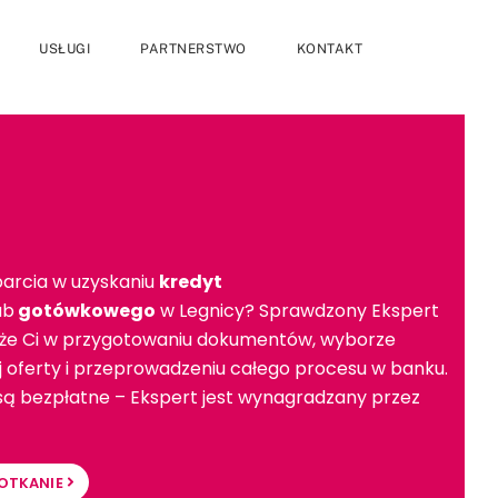
USŁUGI
PARTNERSTWO
KONTAKT
arcia w uzyskaniu
kredyt
ub
gotówkowego
w Legnicy? Sprawdzony Ekspert
e Ci w przygotowaniu dokumentów, wyborze
ej oferty i przeprowadzeniu całego procesu w banku.
 są bezpłatne – Ekspert jest wynagradzany przez
OTKANIE