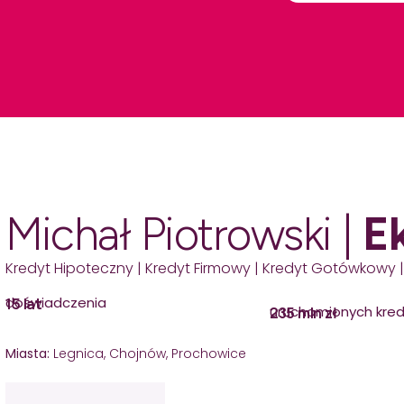
Michał Piotrowski |
E
Kredyt Hipoteczny | Kredyt Firmowy | Kredyt Gotówkowy |
doświadczenia
15 lat
uruchomionych kre
235 mln zł
Miasta:
Legnica, Chojnów, Prochowice