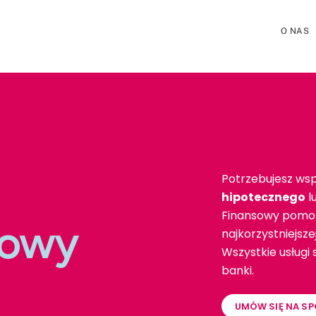
O NAS
Potrzebujesz wsp
hipotecznego
l
Finansowy pomoż
towy
najkorzystniejsz
Wszystkie usługi
banki.
UMÓW SIĘ NA SP