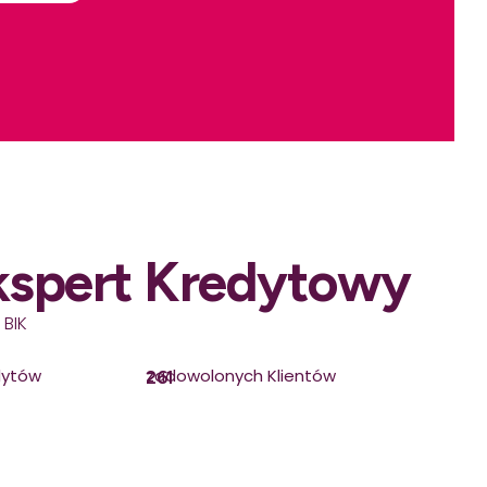
kspert Kredytowy
 BIK
dytów
zadowolonych Klientów
261