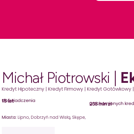
Michał Piotrowski |
E
Kredyt Hipoteczny | Kredyt Firmowy | Kredyt Gotówkowy |
doświadczenia
15 lat
uruchomionych kre
235 mln zł
Miasta:
Lipno, Dobrzyń nad Wisłą, Skępe,