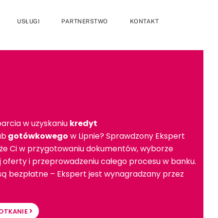
USŁUGI
PARTNERSTWO
KONTAKT
arcia w uzyskaniu
kredyt
ub
gotówkowego
w Lipnie? Sprawdzony Ekspert
e Ci w przygotowaniu dokumentów, wyborze
ej oferty i przeprowadzeniu całego procesu w banku.
 są bezpłatne – Ekspert jest wynagradzany przez
OTKANIE