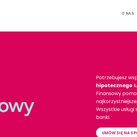
O NAS
Potrzebujesz wsp
hipotecznego
l
Finansowy pomoż
towy
najkorzystniejsz
Wszystkie usługi
banki.
UMÓW SIĘ NA SP