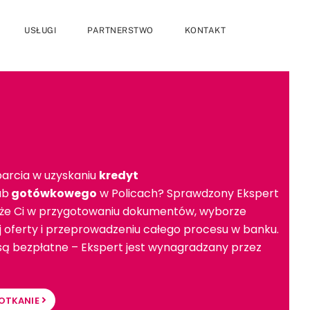
USŁUGI
PARTNERSTWO
KONTAKT
arcia w uzyskaniu
kredyt
ub
gotówkowego
w Policach? Sprawdzony Ekspert
e Ci w przygotowaniu dokumentów, wyborze
ej oferty i przeprowadzeniu całego procesu w banku.
 są bezpłatne – Ekspert jest wynagradzany przez
OTKANIE