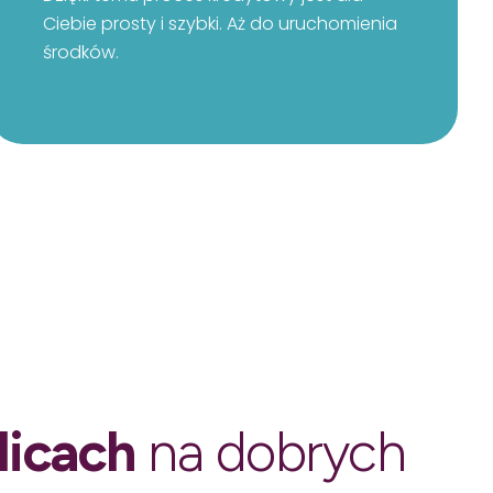
Ciebie prosty i szybki. Aż do uruchomienia
środków.
licach
na dobrych