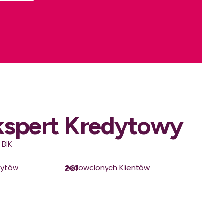
kspert Kredytowy
 BIK
dytów
zadowolonych Klientów
261