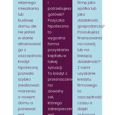
własnego
i
firmę jako
mieszkania
potrzebujesz
spółka lub
lub
gotówki?
jako
budowę
Pożyczka
działalność
domu, ale
hipoteczna
gospodarczą?
nie jesteś
to
Poszukujesz
w stanie
wygodna
finansowania
sfinansować
forma
na rozwój
go z
pozyskania
lub na
oszczędności?
kapitału w
bieżącą
Kredyt
takiej
działalność?
hipoteczny
sytuacji.
Z nami
pozwala
To kredyt z
uzyskanie
szybko
przeznaczeniem
kredytu
zrealizować
na
firmowego
marzenia
dowolny
to
o nowym
cel,
oszczędność
domu a
którego
czasu a
ponieważ
zabezpieczeniem
dzięki
jest
jest
wyborowi