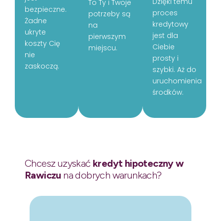
Dzięki temu
To Ty i Twoje
bezpieczne.
proces
potrzeby są
Żadne
kredytowy
na
ukryte
jest dla
pierwszym
koszty Cię
Ciebie
miejscu.
nie
prosty i
zaskoczą.
szybki. Aż do
uruchomienia
środków.
Chcesz uzyskać
kredyt hipoteczny w
Rawiczu
na dobrych warunkach?