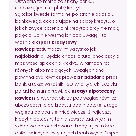
Ustalenia formalne ze strony banku,
oddziałujące na spłatę kredytu
Są także kwestie formalne po stronie oddziału
bankowego, oddziałujące na spłatę kredytu, o
jakich zwykle potencjalni kredytobiorcy nie mają
pojęcia lub nie wezmą ich pod uwagę. I to
właśnie
ekspert kredytowy
Rawicz
przetłumaczy im wszystko jak
najdokładniej. Będzie chodziło tutaj chociażby o
możliwości spłacenia kredytu w ramach rat
równych albo malejących. Uwzględniana
powinna być również prowizja nakładana przez
bank, a także wskaźnik RSO. Analityk, jaki udziela
porad konsumentowi, jaki
kredyt hipoteczny
Rawicz
ma wybrać, bierze pod wzgląd również
ubezpieczenie do kredytu pod hipotekę. Z tego
względu opłaca się mieć wiedzę, iż najlepszy
kredyt hipoteczny to nie zawsze taki, w jakim
składowa oprocentowania kredytu jest niższa
aniżeli w innych instytucjach bankowych. Ekspert