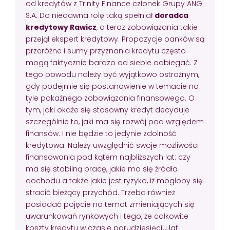
od kredytów z Trinity Finance członek Grupy ANG
S.A. Do niedawna rolę taką spełniał
doradca
kredytowy Rawicz
, a teraz zobowiązania takie
przejął ekspert kredytowy. Propozycje banków są
przeróżne i sumy przyznania kredytu często
mogą faktycznie bardzo od siebie odbiegać. Z
tego powodu należy być wyjątkowo ostrożnym,
gdy podejmie się postanowienie w temacie na
tyle pokaźnego zobowiązania finansowego. O
tym, jaki okaże się stosowny kredyt decyduje
szczególnie to, jaki ma się rozwój pod względem
finansów. I nie będzie to jedynie zdolność
kredytowa. Należy uwzględnić swoje możliwości
finansowania pod kątem najbliższych lat: czy
ma się stabilną pracę, jakie ma się źródła
dochodu a także jakie jest ryzyko, iż mogłoby się
stracić bieżący przychód. Trzeba również
posiadać pojęcie na temat zmieniających się
uwarunkowań rynkowych i tego, że całkowite
koszty kredytu w czasie parudziesięciu lat