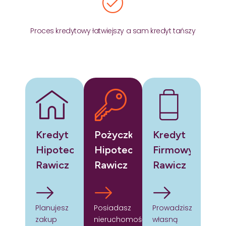
Proces kredytowy łatwiejszy a sam kredyt tańszy
Kredyt
Pożyczka
Kredyt
Hipoteczny
Hipoteczna
Firmowy
Rawicz
Rawicz
Rawicz
Planujesz
Posiadasz
Prowadzisz
zakup
nieruchomość
własną