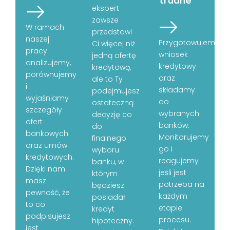
ekspert
zawsze
W ramach
przedstawi
naszej
Przygotowujemy
Ci więcej niż
pracy
wniosek
jedną ofertę
analizujemy,
kredytowy
kredytową,
porównujemy
oraz
ale to Ty
i
składamy
podejmujesz
wyjaśniamy
do
ostateczną
szczegóły
wybranych
decyzję co
ofert
banków.
do
bankowych
Monitorujemy
finalnego
oraz umów
go i
wyboru
kredytowych.
reagujemy
banku, w
Dzięki nam
jeśli jest
którym
masz
potrzeba na
będziesz
pewność, że
każdym
posiadał
to co
etapie
kredyt
podpisujesz
procesu.
hipoteczny.
jest