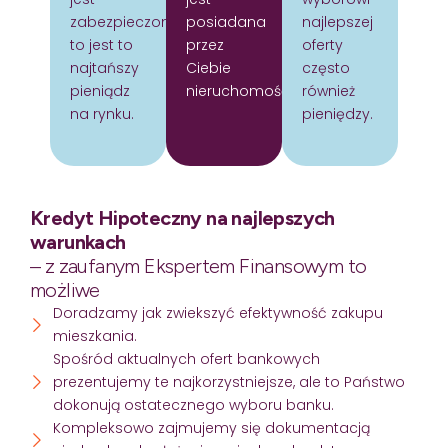
zabezpieczony
posiadana
najlepszej
to jest to
przez
oferty
najtańszy
Ciebie
często
pieniądz
nieruchomość.
również
na rynku.
pieniędzy.
Kredyt Hipoteczny na najlepszych
warunkach
– z zaufanym Ekspertem Finansowym to
możliwe
Doradzamy jak zwiekszyć efektywność zakupu
mieszkania.
Spośród aktualnych ofert bankowych
prezentujemy te najkorzystniejsze, ale to Państwo
dokonują ostatecznego wyboru banku.
Kompleksowo zajmujemy się dokumentacją