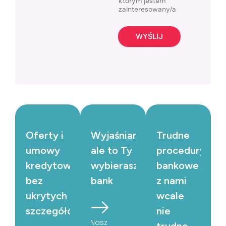
którym jestem
zainteresowany/a
WYŚLIJ
Oferty i
Wyjaśniamy,
Trudne
umowy
ale to Ty
procedury
kredytowe
wybierasz
bankowe
bez
bank
z nami
ukrytych
wcale
szczegółów
nie
Nasz
trudne