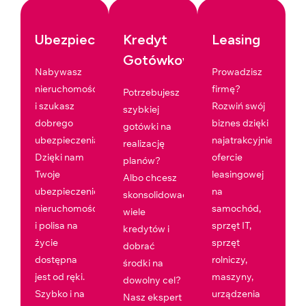
Ubezpieczenia
Kredyt
Leasing
Gotówkowy
Nabywasz
Prowadzisz
nieruchomość
firmę?
Potrzebujesz
i szukasz
Rozwiń swój
szybkiej
dobrego
biznes dzięki
gotówki na
ubezpieczenia?
najatrakcyjniejszej
realizację
Dzięki nam
ofercie
planów?
Twoje
leasingowej
Albo chcesz
ubezpieczenie
na
skonsolidować
nieruchomości
samochód,
wiele
i polisa na
sprzęt IT,
kredytów i
życie
sprzęt
dobrać
dostępna
rolniczy,
środki na
jest od ręki.
maszyny,
dowolny cel?
Szybko i na
urządzenia
Nasz ekspert