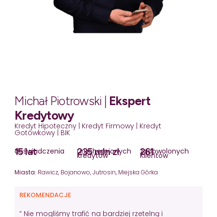
Michał Piotrowski |
Ekspert
Kredytowy
Kredyt Hipoteczny | Kredyt Firmowy | Kredyt
Gotówkowy | BIK
15 lat
235 mln zł
261
doświadczenia
uruchomionych
zadowolonych
kredytów
Klientów
Miasta:
Rawicz, Bojanowo, Jutrosin, Miejska Górka
REKOMENDACJE
” Nie mogliśmy trafić na bardziej rzetelną i