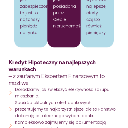
zabezpieczony
posiadana
najlepszej
to jest to
przez
oferty
najtańszy
Ciebie
często
pieniądz
nieruchomość.
również
na rynku.
pieniędzy.
Kredyt Hipoteczny na najlepszych
warunkach
– z zaufanym Ekspertem Finansowym to
możliwe
Doradzamy jak zwiekszyć efektywność zakupu
mieszkania.
Spośród aktualnych ofert bankowych
prezentujemy te najkorzystniejsze, ale to Państwo
dokonują ostatecznego wyboru banku.
Kompleksowo zajmujemy się dokumentacją