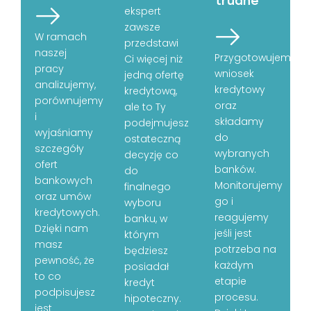
ekspert
zawsze
W ramach
przedstawi
naszej
Przygotowujemy
Ci więcej niż
pracy
wniosek
jedną ofertę
analizujemy,
kredytowy
kredytową,
porównujemy
oraz
ale to Ty
i
składamy
podejmujesz
wyjaśniamy
do
ostateczną
szczegóły
wybranych
decyzję co
ofert
banków.
do
bankowych
Monitorujemy
finalnego
oraz umów
go i
wyboru
kredytowych.
reagujemy
banku, w
Dzięki nam
jeśli jest
którym
masz
potrzeba na
będziesz
pewność, że
każdym
posiadał
to co
etapie
kredyt
podpisujesz
procesu.
hipoteczny.
jest