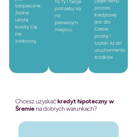
Dzięki temu
To Ty i Twoje
bezpieczne.
proces
potrzeby są
Żadne
kredytowy
na
ukryte
jest dla
pierwszym
koszty Cię
Ciebie
miejscu.
nie
prosty i
zaskoczą.
szybki. Aż do
uruchomienia
środków.
Chcesz uzyskać
kredyt hipoteczny w
Śremie
na dobrych warunkach?