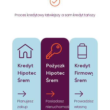
Proces kredytowy łatwiejszy a sam kredyt tańszy
Kredyt
Pożyczka
Kredyt
Hipoteczny
Hipoteczna
Firmowy
Śrem
Śrem
Śrem
Planujesz
Posiadasz
Prowadzisz
zakup
nieruchomość
własną