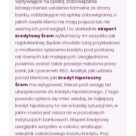
wpływające na spłatę zobowiązania
Istnieją również ustalenia formalne ze strony
banku, oddziałujące na spłatę zobowiązania, o
jakich zwykle klienci nie mają pojęcia lub nie
wezmą ich pod wzgląd. I to dokładnie
ekspert
kredytowy Śrem
wytłumaczy im wszystko jak
najdokładniej. Będzie chodziło tutaj przykładowo
o możliwości spłacenia kredytu pod postacią
rat równych lub malejących. Uwzględniona
powinna zostać także prowizja nałożona przez
bank, jak i parametr RSO. Analityk, jaki udziela
porad klientowi, jaki
kredyt hipoteczny
Śrem
ma wytypować, bierze pod uwagę też
ubezpieczenie do kredytu hipotecznego. Z tego
powodu opłaca się mieć wiedzę, że najlepszy
kredyt hipoteczny to nie w każdej sytuacji ten, w
jakim marża jest niższa niż w pozostałych
instytucjach bankowych. Ekspert kredytowy
uwzględni wszystko w całości, analizując
wskaźnik całościowego kosztu kredytu. Przy