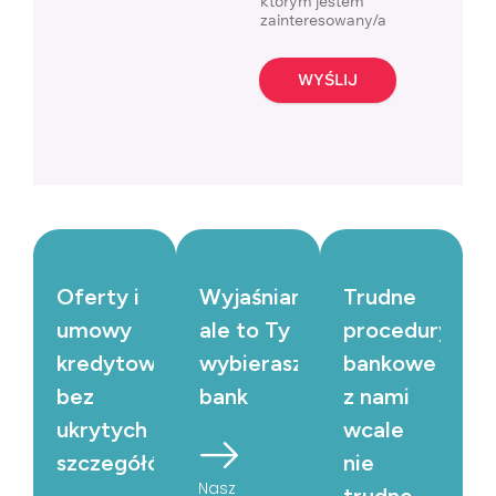
którym jestem
zainteresowany/a
WYŚLIJ
Oferty i
Wyjaśniamy,
Trudne
umowy
ale to Ty
procedury
kredytowe
wybierasz
bankowe
bez
bank
z nami
ukrytych
wcale
szczegółów
nie
Nasz
trudne