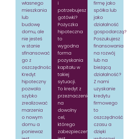
własnego
i
firmę jako
mieszkania
potrzebujesz
spółka lub
lub
gotówki?
jako
budowę
Pożyczka
działalność
domu, ale
hipoteczna
gospodarczą?
nie jesteś
to
Poszukujesz
w stanie
wygodna
finansowania
sfinansować
forma
na rozwój
go z
pozyskania
lub na
oszczędności?
kapitału w
bieżącą
Kredyt
takiej
działalność?
hipoteczny
sytuacji.
Z nami
pozwala
To kredyt z
uzyskanie
szybko
przeznaczeniem
kredytu
zrealizować
na
firmowego
marzenia
dowolny
to
o nowym
cel,
oszczędność
domu a
którego
czasu a
ponieważ
zabezpieczeniem
dzięki
jest
jest
wyborowi