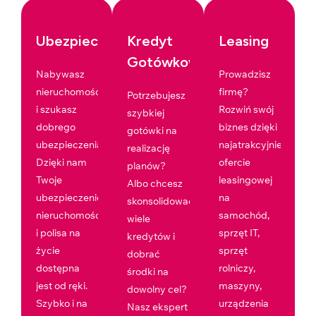
Ubezpieczenia
Kredyt
Leasing
Gotówkowy
Nabywasz
Prowadzisz
nieruchomość
firmę?
Potrzebujesz
i szukasz
Rozwiń swój
szybkiej
dobrego
biznes dzięki
gotówki na
ubezpieczenia?
najatrakcyjniejszej
realizację
Dzięki nam
ofercie
planów?
Twoje
leasingowej
Albo chcesz
ubezpieczenie
na
skonsolidować
nieruchomości
samochód,
wiele
i polisa na
sprzęt IT,
kredytów i
życie
sprzęt
dobrać
dostępna
rolniczy,
środki na
jest od ręki.
maszyny,
dowolny cel?
Szybko i na
urządzenia
Nasz ekspert