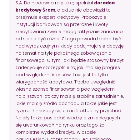
S.A. Do niedawna rolę taką spełniał
doradca
kredytowy Śrem
, a aktualnie obowiązki te
przejmuje ekspert kredytowy. Propozycje
instytucji bankowych są przeróżne i kwoty
kredytowania zwykle mogą faktycznie znacząco
od siebie być różne. Z tego powodu trzeba być
nad wyraz czujnym, kiedy podejmuje się decyzję
na temat na tyle pokaźnego zobowiązania
finansowego. O tym, jaki będzie stosowny kredyt
zadecyduje szczególnie to, jaki ma się progres
pod względem finansów. I nie jest to tylko
wiarygodność kredytowa. Trzeba uwzględnić
własne szanse finansowania pod względem
najbliższych lat: czy ma się stabilne zatrudnienie,
jakie ma się źródło dochodu a także jakie jest
ryzyko, iż miałoby się utracić aktualny przychód.
Należy także posiadać wiedzę o zmieniających
się uwarunkowań na rynku oraz tego, że
kompletne wydatki kredytu w czasie
parudziesięciu lat też mogą ulec zmianom.