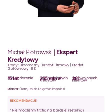
Michał Piotrowski |
Ekspert
Kredytowy
Kredyt Hipoteczny | Kredyt Firmowy | Kredyt
Gotówkowy | BIK
15 lat
235 mln zł
261
doświadczenia
uruchomionych
zadowolonych
kredytów
Klientów
Miasta:
Śrem, Dolsk, Książ Wielkopolski
REKOMENDACJE
” Nie mogliśmy trafić na bardziej rzetelną i