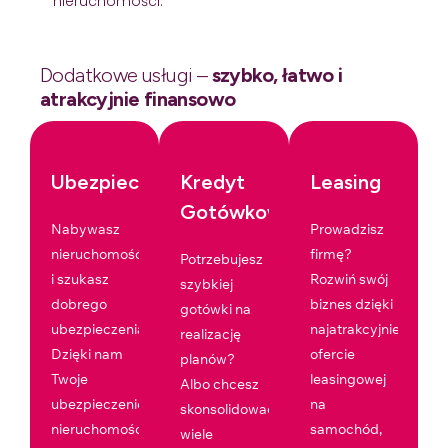
nieruchomości.
Dodatkowe usługi –
szybko, łatwo i
atrakcyjnie finansowo
Ubezpieczenia
Kredyt
Leasing
Gotówkowy
Nabywasz
Prowadzisz
nieruchomość
firmę?
Potrzebujesz
i szukasz
Rozwiń swój
szybkiej
dobrego
biznes dzięki
gotówki na
ubezpieczenia?
najatrakcyjniejszej
realizację
Dzięki nam
ofercie
planów?
Twoje
leasingowej
Albo chcesz
ubezpieczenie
na
skonsolidować
nieruchomości
samochód,
wiele