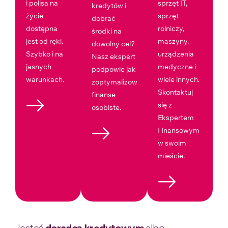
i polisa na
sprzęt IT,
kredytów i
życie
sprzęt
dobrać
dostępna
rolniczy,
środki na
jest od ręki.
maszyny,
dowolny cel?
Szybko i na
urządzenia
Nasz ekspert
jasnych
medyczne i
podpowie jak
warunkach.
wiele innych.
zoptymalizować
Skontaktuj
finanse
się z
osobiste.
Ekspertem
Finansowym
w swoim
mieście.
Jesteś
doradcą kredytowym
albo