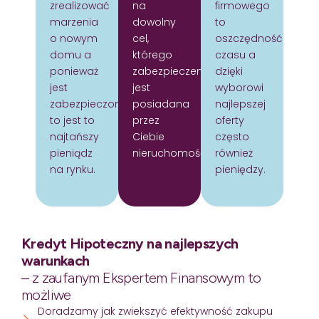
zrealizować
na
firmowego
marzenia
dowolny
to
o nowym
cel,
oszczędność
domu a
którego
czasu a
ponieważ
zabezpieczeniem
dzięki
jest
jest
wyborowi
zabezpieczony
posiadana
najlepszej
to jest to
przez
oferty
najtańszy
Ciebie
często
pieniądz
nieruchomość.
również
na rynku.
pieniędzy.
Kredyt Hipoteczny na najlepszych
warunkach
– z zaufanym Ekspertem Finansowym to
możliwe
Doradzamy jak zwiekszyć efektywność zakupu