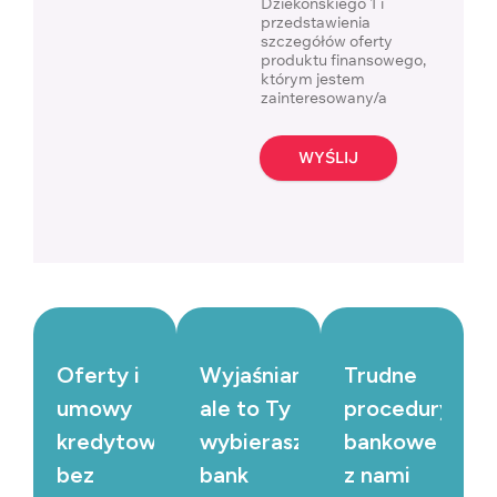
Dziekońskiego 1 i
przedstawienia
szczegółów oferty
produktu finansowego,
którym jestem
zainteresowany/a
WYŚLIJ
Oferty i
Wyjaśniamy,
Trudne
umowy
ale to Ty
procedury
kredytowe
wybierasz
bankowe
bez
bank
z nami