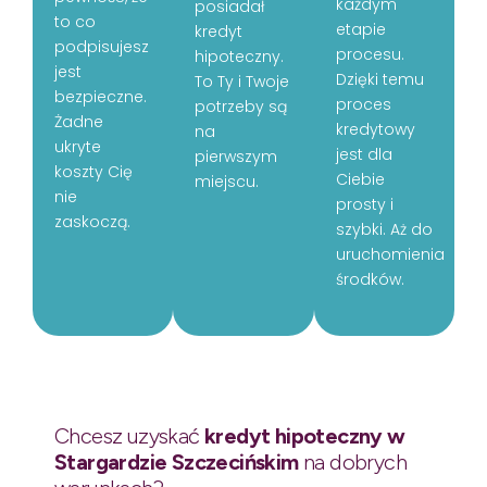
każdym
posiadał
to co
etapie
kredyt
podpisujesz
procesu.
hipoteczny.
jest
Dzięki temu
To Ty i Twoje
bezpieczne.
proces
potrzeby są
Żadne
kredytowy
na
ukryte
jest dla
pierwszym
koszty Cię
Ciebie
miejscu.
nie
prosty i
zaskoczą.
szybki. Aż do
uruchomienia
środków.
Chcesz uzyskać
kredyt hipoteczny w
Stargardzie Szczecińskim
na dobrych