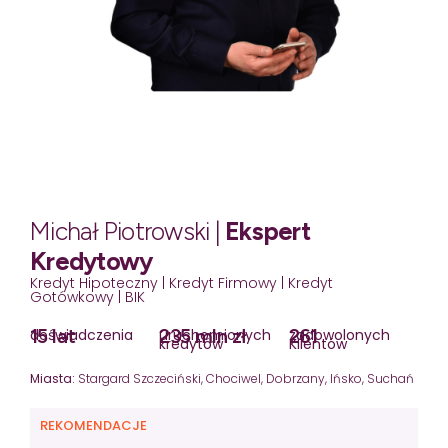
Michał Piotrowski |
Ekspert
Kredytowy
Kredyt Hipoteczny | Kredyt Firmowy | Kredyt
Gotówkowy | BIK
15 lat
235 mln zł
261
doświadczenia
uruchomionych
zadowolonych
kredytów
Klientów
Miasta:
Stargard Szczeciński, Chociwel, Dobrzany, Ińsko, Suchań
REKOMENDACJE