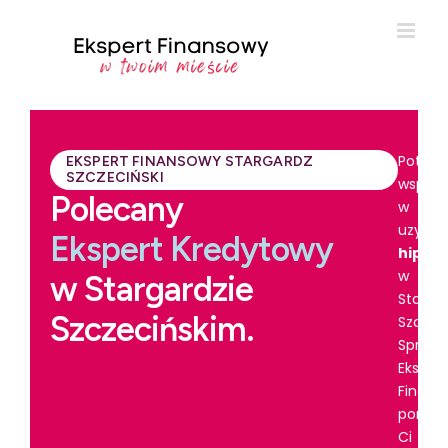
Potrze
EKSPERT FINANSOWY STARGARDZ
SZCZECIŃSKI
wsparc
Polecany
w
uzyska
Ekspert Kredytowy
hipot
w
w Stargardzie
Starga
Szczecińskim.
Szczec
Spraw
Ekspert
Finans
pomoż
Ci