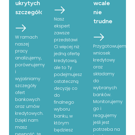
ukrytych
wcale
szczegółów
nie
Nasz
trudne
ekspert
zawsze
W ramach
przedstawi
naszej
Przygotowujemy
Ci więcej niż
pracy
wniosek
jedną ofertę
analizujemy,
kredytowy
kredytową,
porównujemy
oraz
ale to Ty
i
składamy
podejmujesz
wyjaśniamy
do
ostateczną
szczegóły
wybranych
decyzję co
ofert
banków.
do
bankowych
Monitorujemy
finalnego
oraz umów
go i
wyboru
kredytowych.
reagujemy
banku, w
Dzięki nam
jeśli jest
którym
masz
potrzeba na
będziesz
pewność, że