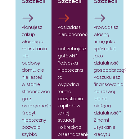
Szczeciński
Szczeciński
Szczeciński
Planujesz
Posiadasz
Prowadzisz
zakup
nieruchomość
własną
własnego
i
firmę jako
mieszkania
potrzebujesz
spółka lub
lub
gotówki?
jako
budowę
Pożyczka
działalność
domu, ale
hipoteczna
gospodarczą?
nie jesteś
to
Poszukujesz
w stanie
wygodna
finansowania
sfinansować
forma
na rozwój
go z
pozyskania
lub na
oszczędności?
kapitału w
bieżącą
Kredyt
takiej
działalność?
hipoteczny
sytuacji.
Z nami
pozwala
To kredyt z
uzyskanie
szybko
przeznaczeniem
kredytu