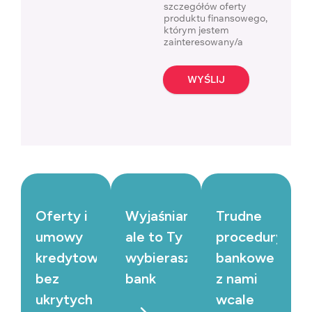
szczegółów oferty
produktu finansowego,
którym jestem
zainteresowany/a
WYŚLIJ
Oferty i
Wyjaśniamy,
Trudne
umowy
ale to Ty
procedury
kredytowe
wybierasz
bankowe
bez
bank
z nami
ukrytych
wcale