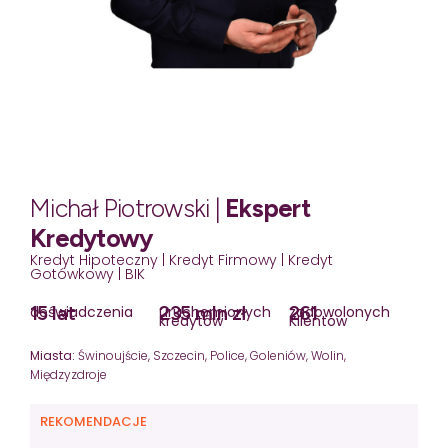
Michał Piotrowski |
Ekspert
Kredytowy
Kredyt Hipoteczny | Kredyt Firmowy | Kredyt
Gotówkowy | BIK
15 lat
235 mln zł
261
doświadczenia
uruchomionych
zadowolonych
kredytów
Klientów
Miasta:
Świnoujście, Szczecin, Police, Goleniów, Wolin,
Międzyzdroje
REKOMENDACJE