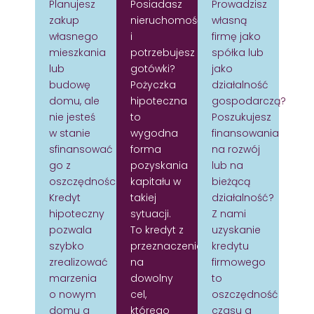
Planujesz
Posiadasz
Prowadzisz
zakup
nieruchomość
własną
własnego
i
firmę jako
mieszkania
potrzebujesz
spółka lub
lub
gotówki?
jako
budowę
Pożyczka
działalność
domu, ale
hipoteczna
gospodarczą?
nie jesteś
to
Poszukujesz
w stanie
wygodna
finansowania
sfinansować
forma
na rozwój
go z
pozyskania
lub na
oszczędności?
kapitału w
bieżącą
Kredyt
takiej
działalność?
hipoteczny
sytuacji.
Z nami
pozwala
To kredyt z
uzyskanie
szybko
przeznaczeniem
kredytu
zrealizować
na
firmowego
marzenia
dowolny
to
o nowym
cel,
oszczędność
domu a
którego
czasu a