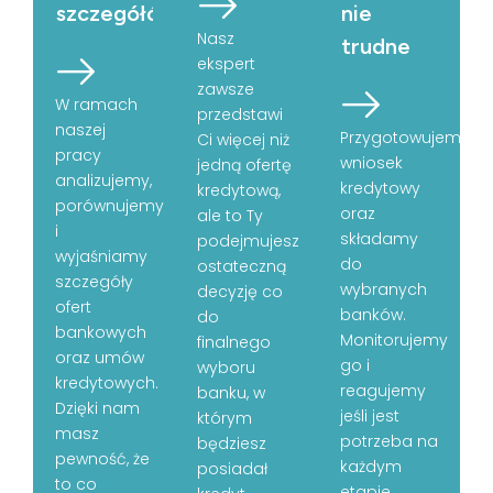
szczegółów
nie
Nasz
trudne
ekspert
zawsze
W ramach
przedstawi
naszej
Przygotowujemy
Ci więcej niż
pracy
wniosek
jedną ofertę
analizujemy,
kredytowy
kredytową,
porównujemy
oraz
ale to Ty
i
składamy
podejmujesz
wyjaśniamy
do
ostateczną
szczegóły
wybranych
decyzję co
ofert
banków.
do
bankowych
Monitorujemy
finalnego
oraz umów
go i
wyboru
kredytowych.
reagujemy
banku, w
Dzięki nam
jeśli jest
którym
masz
potrzeba na
będziesz
pewność, że
każdym
posiadał
to co
etapie