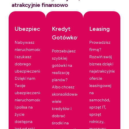
atrakcyjnie finansowo
Ubezpieczenia
Kredyt
Leasing
Gotówkowy
Nabywasz
Prowadzisz
nieruchomość
firmę?
Potrzebujesz
i szukasz
Rozwiń swój
szybkiej
dobrego
biznes dzięki
gotówki na
ubezpieczenia?
najatrakcyjniejszej
realizację
Dzięki nam
ofercie
planów?
Twoje
leasingowej
Albo chcesz
ubezpieczenie
na
skonsolidować
nieruchomości
samochód,
wiele
i polisa na
sprzęt IT,
kredytów i
życie
sprzęt
dobrać
dostępna
rolniczy,
środki na
jest od ręki.
maszyny,