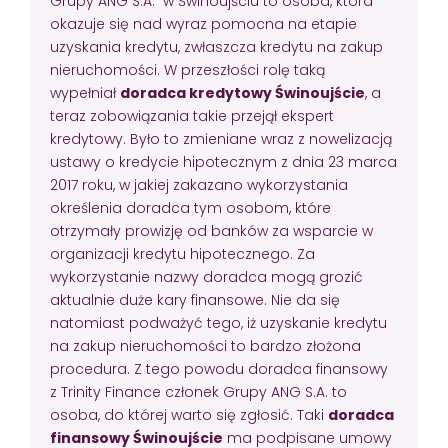
Grupy ANG S.A. w Świnoujściu to osoba, która
okazuje się nad wyraz pomocna na etapie
uzyskania kredytu, zwłaszcza kredytu na zakup
nieruchomości. W przeszłości rolę taką
wypełniał
doradca kredytowy Świnoujście
, a
teraz zobowiązania takie przejął ekspert
kredytowy. Było to zmieniane wraz z nowelizacją
ustawy o kredycie hipotecznym z dnia 23 marca
2017 roku, w jakiej zakazano wykorzystania
określenia doradca tym osobom, które
otrzymały prowizję od banków za wsparcie w
organizacji kredytu hipotecznego. Za
wykorzystanie nazwy doradca mogą grozić
aktualnie duże kary finansowe. Nie da się
natomiast podważyć tego, iż uzyskanie kredytu
na zakup nieruchomości to bardzo złożona
procedura. Z tego powodu doradca finansowy
z Trinity Finance członek Grupy ANG S.A. to
osoba, do której warto się zgłosić. Taki
doradca
finansowy Świnoujście
ma podpisane umowy