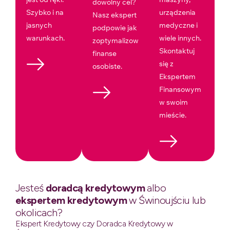
dowolny cel?
Szybko i na
urządzenia
Nasz ekspert
jasnych
medyczne i
podpowie jak
warunkach.
wiele innych.
zoptymalizować
Skontaktuj
finanse
się z
osobiste.
Ekspertem
Finansowym
w swoim
mieście.
Jesteś
doradcą kredytowym
albo
ekspertem kredytowym
w Świnoujściu lub
okolicach?
Ekspert Kredytowy czy Doradca Kredytowy w