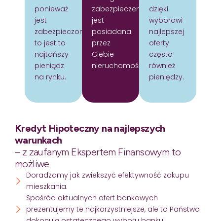
ponieważ
zabezpieczeniem
dzięki
jest
jest
wyborowi
zabezpieczony
posiadana
najlepszej
to jest to
przez
oferty
najtańszy
Ciebie
często
pieniądz
nieruchomość.
również
na rynku.
pieniędzy.
Kredyt Hipoteczny na najlepszych
warunkach
– z zaufanym Ekspertem Finansowym to
możliwe
Doradzamy jak zwiekszyć efektywność zakupu
mieszkania.
Spośród aktualnych ofert bankowych
prezentujemy te najkorzystniejsze, ale to Państwo
dokonują ostatecznego wyboru banku.