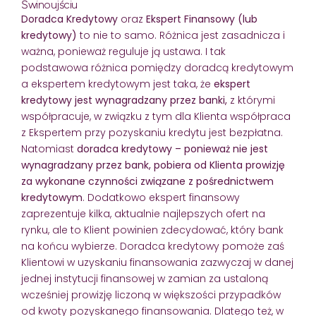
Świnoujściu
Doradca Kredytowy
oraz
Ekspert Finansowy (lub
kredytowy)
to nie to samo. Różnica jest zasadnicza i
ważna, ponieważ reguluje ją ustawa. I tak
podstawowa różnica pomiędzy doradcą kredytowym
a ekspertem kredytowym jest taka, że
ekspert
kredytowy jest wynagradzany przez banki,
z którymi
współpracuje, w związku z tym dla Klienta współpraca
z Ekspertem przy pozyskaniu kredytu jest bezpłatna.
Natomiast
doradca kredytowy – ponieważ nie jest
wynagradzany przez bank, pobiera od Klienta prowizję
za wykonane czynności związane z pośrednictwem
kredytowym
. Dodatkowo ekspert finansowy
zaprezentuje kilka, aktualnie najlepszych ofert na
rynku, ale to Klient powinien zdecydować, który bank
na końcu wybierze. Doradca kredytowy pomoże zaś
Klientowi w uzyskaniu finansowania zazwyczaj w danej
jednej instytucji finansowej w zamian za ustaloną
wcześniej prowizję liczoną w większości przypadków
od kwoty pozyskanego finansowania. Dlatego też, w