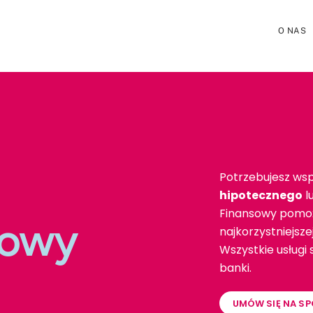
O NAS
Potrzebujesz wsp
hipotecznego
l
Finansowy pomoż
towy
najkorzystniejsz
Wszystkie usługi
banki.
UMÓW SIĘ NA SP