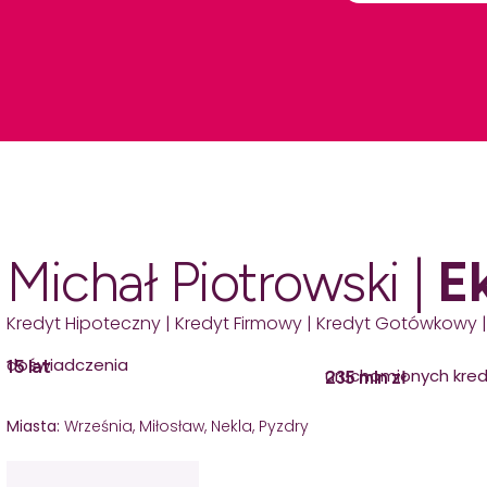
Michał Piotrowski |
E
Kredyt Hipoteczny | Kredyt Firmowy | Kredyt Gotówkowy |
doświadczenia
15 lat
uruchomionych kre
235 mln zł
Miasta:
Września, Miłosław, Nekla, Pyzdry