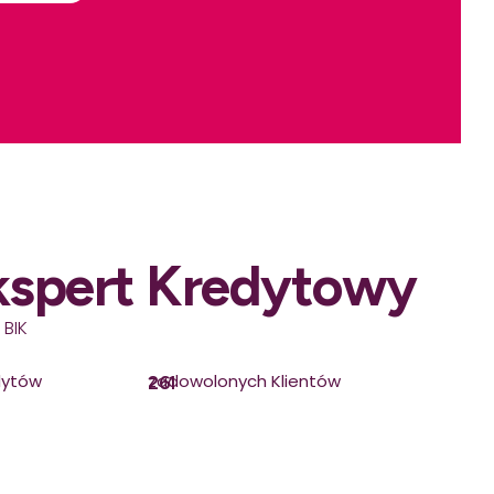
kspert Kredytowy
 BIK
dytów
zadowolonych Klientów
261