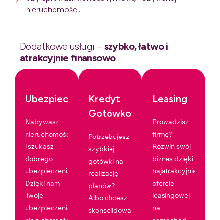
nieruchomości.
Dodatkowe usługi –
szybko, łatwo i
atrakcyjnie finansowo
Ubezpieczenia
Kredyt
Leasing
Gotówkowy
Nabywasz
Prowadzisz
nieruchomość
firmę?
Potrzebujesz
i szukasz
Rozwiń swój
szybkiej
dobrego
biznes dzięki
gotówki na
ubezpieczenia?
najatrakcyjniejszej
realizację
Dzięki nam
ofercie
planów?
Twoje
leasingowej
Albo chcesz
ubezpieczenie
na
skonsolidować
nieruchomości
samochód,