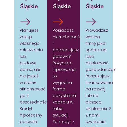
Śląskie
Śląskie
Śląskie
Planujesz
Posiadasz
Prowadzisz
zakup
nieruchomość
własną
własnego
i
firmę jako
mieszkania
potrzebujesz
spółka lub
lub
gotówki?
jako
budowę
Pożyczka
działalność
domu, ale
hipoteczna
gospodarczą?
nie jesteś
to
Poszukujesz
w stanie
wygodna
finansowania
sfinansować
forma
na rozwój
go z
pozyskania
lub na
oszczędności?
kapitału w
bieżącą
Kredyt
takiej
działalność?
hipoteczny
sytuacji.
Z nami
pozwala
To kredyt z
uzyskanie