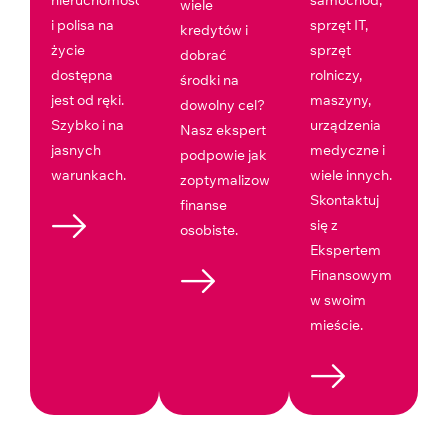
wiele
i polisa na
sprzęt IT,
kredytów i
życie
sprzęt
dobrać
dostępna
rolniczy,
środki na
jest od ręki.
maszyny,
dowolny cel?
Szybko i na
urządzenia
Nasz ekspert
jasnych
medyczne i
podpowie jak
warunkach.
wiele innych.
zoptymalizować
Skontaktuj
finanse
się z
osobiste.
Ekspertem
Finansowym
w swoim
mieście.