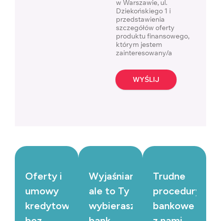
w Warszawie, ul.
Dziekońskiego 1 i
przedstawienia
szczegółów oferty
produktu finansowego,
którym jestem
zainteresowany/a
WYŚLIJ
Oferty i
Wyjaśniamy,
Trudne
umowy
ale to Ty
procedury
kredytowe
wybierasz
bankowe
bez
bank
z nami