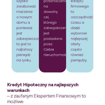
szybko
przeznaczeniem
kredytu
zrealizować
na
firmowego
marzenia
dowolny
to
o nowym
cel,
oszczędność
domu a
którego
czasu a
ponieważ
zabezpieczeniem
dzięki
jest
jest
wyborowi
zabezpieczony
posiadana
najlepszej
to jest to
przez
oferty
najtańszy
Ciebie
często
pieniądz
nieruchomość.
również
na rynku.
pieniędzy.
Kredyt Hipoteczny na najlepszych
warunkach
– z zaufanym Ekspertem Finansowym to
możliwe