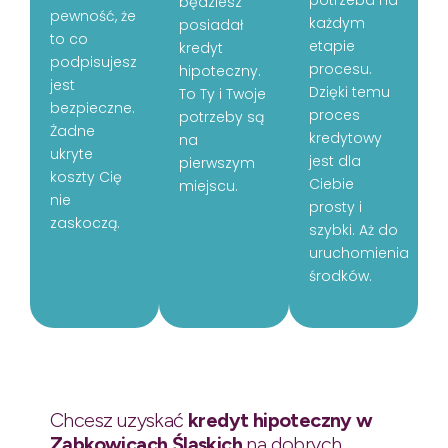
będziesz
pewność, że
każdym
posiadał
to co
etapie
kredyt
podpisujesz
procesu.
hipoteczny.
jest
Dzięki temu
To Ty i Twoje
bezpieczne.
proces
potrzeby są
Żadne
kredytowy
na
ukryte
jest dla
pierwszym
koszty Cię
Ciebie
miejscu.
nie
prosty i
zaskoczą.
szybki. Aż do
uruchomienia
środków.
Chcesz uzyskać
kredyt hipoteczny w
Ząbkowicach Śląskich
na dobrych