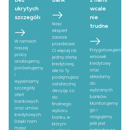
ukrytych
wcale
szczegółów
nie
Nasz
trudne
ekspert
zawsze
W ramach
przedstawi
naszej
Przygotowujemy
Ci więcej niż
pracy
wniosek
jedną ofertę
analizujemy,
kredytowy
kredytową,
porównujemy
oraz
ale to Ty
i
składamy
podejmujesz
wyjaśniamy
do
ostateczną
szczegóły
wybranych
decyzję co
ofert
banków.
do
bankowych
Monitorujemy
finalnego
oraz umów
go i
wyboru
kredytowych.
reagujemy
banku, w
Dzięki nam
jeśli jest
którym
masz
potrzeba na