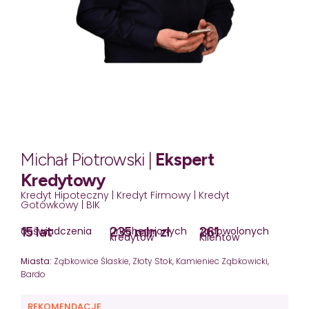
Michał Piotrowski |
Ekspert
Kredytowy
Kredyt Hipoteczny | Kredyt Firmowy | Kredyt
Gotówkowy | BIK
15 lat
235 mln zł
261
doświadczenia
uruchomionych
zadowolonych
kredytów
Klientów
Miasta:
Ząbkowice Ślaskie, Złoty Stok, Kamieniec Ząbkowicki,
Bardo
REKOMENDACJE