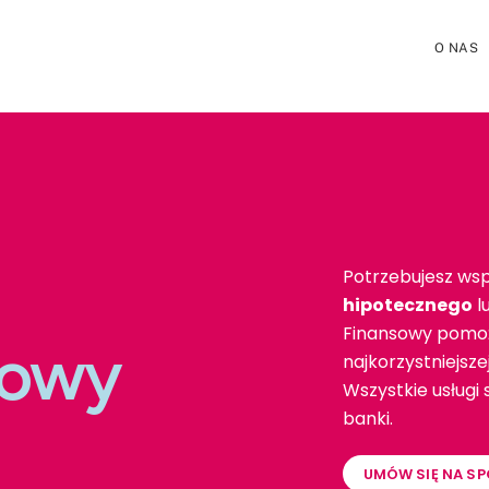
O NAS
Potrzebujesz wsp
hipotecznego
l
Finansowy pomoż
towy
najkorzystniejsz
Wszystkie usługi
banki.
UMÓW SIĘ NA SP