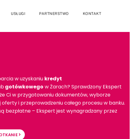
USŁUGI
PARTNERSTWO
KONTAKT
arcia w uzyskaniu
kredyt
ub
gotówkowego
w Żarach? Sprawdzony Ekspert
e Ci w przygotowaniu dokumentów, wyborze
ej oferty i przeprowadzeniu całego procesu w banku.
 są bezpłatne – Ekspert jest wynagradzany przez
OTKANIE