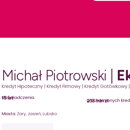
Michał Piotrowski |
E
Kredyt Hipoteczny | Kredyt Firmowy | Kredyt Gotówkowy |
doświadczenia
15 lat
uruchomionych kre
235 mln zł
Miasta:
Żary, Jasień, Lubsko