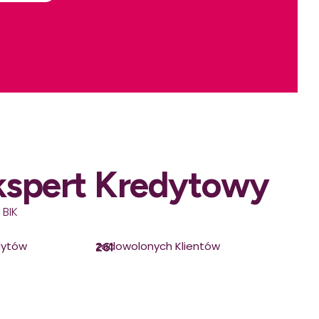
kspert Kredytowy
 BIK
dytów
zadowolonych Klientów
261