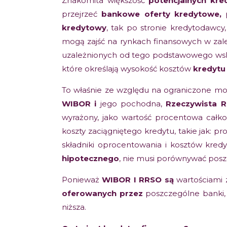
Znakomita większość
potencjalnych kr
przejrzeć
bankowe oferty kredytowe,
kredytowy
, tak po stronie kredytodawcy, 
mogą zajść na rynkach finansowych w zale
uzależnionych od tego podstawowego wska
które określają wysokość kosztów
kredytu
To właśnie ze względu na ograniczone mo
WIBOR i
jego pochodna,
Rzeczywista 
wyrażony, jako wartość procentowa całk
koszty zaciągniętego kredytu, takie jak: p
składniki oprocentowania i kosztów kred
hipotecznego
, nie musi porównywać posz
Ponieważ
WIBOR I RRSO są
wartościami
oferowanych przez
poszczególne banki, 
niższa.