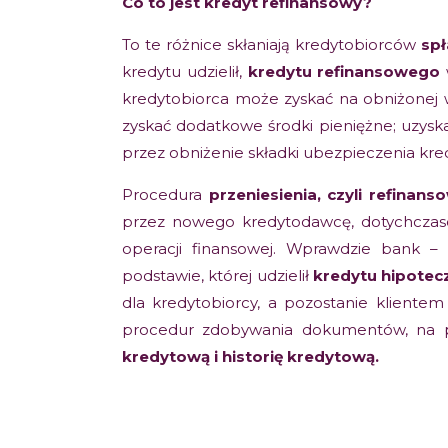
Co to jest kredyt refinansowy?
To te różnice skłaniają kredytobiorców
spł
kredytu udzielił,
kredytu refinansowego
kredytobiorca może zyskać na obniżonej
zyskać dodatkowe środki pieniężne; uzy
przez obniżenie składki ubezpieczenia kre
Procedura
przeniesienia, czyli refinans
przez nowego kredytodawcę, dotychcza
operacji finansowej. Wprawdzie bank 
podstawie, której udzielił
kredytu hipote
dla kredytobiorcy, a pozostanie klient
procedur zdobywania dokumentów, na p
kredytową i historię kredytową.