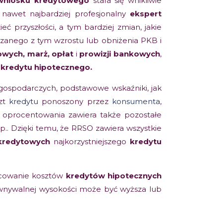
wniosku kredytowego
stara się wnikliwie
y, nawet najbardziej profesjonalny
ekspert
ieć przyszłości, a tym bardziej zmian, jakie
ązanego z tym wzrostu lub obniżenia PKB i
wych, marż, opłat
i
prowizji bankowych
,
y kredytu hipotecznego.
gospodarczych, podstawowe wskaźniki, jak
szt
kredytu
ponoszony przez
konsumenta
,
 oprocentowania zawiera także pozostałe
tp.. Dzięki temu, że RRSO zawiera wszystkie
 kredytowych
najkorzystniejszego
kredytu
icowanie kosztów
kredytów hipotecznych
nywalnej wysokości może być wyższa lub