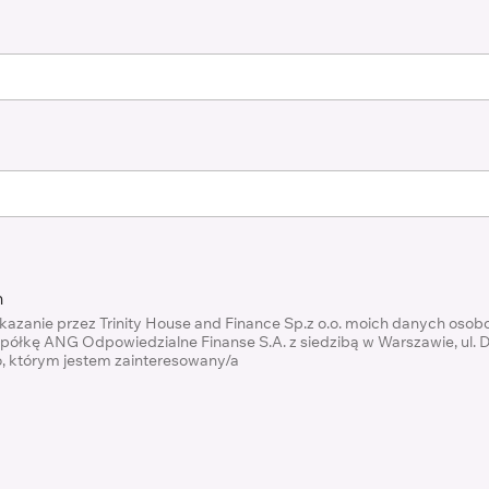
h
zanie przez Trinity House and Finance Sp.z o.o. moich danych oso
spółkę ANG Odpowiedzialne Finanse S.A. z siedzibą w Warszawie, ul. D
, którym jestem zainteresowany/a