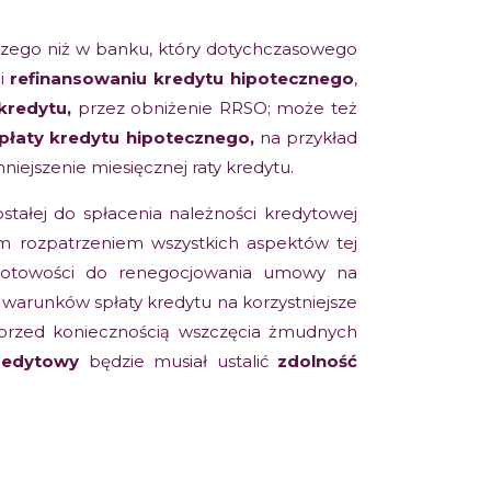
szego niż w banku, który dotychczasowego
 i
refinansowaniu kredytu
hipotecznego
,
 kredytu,
przez obniżenie RRSO; może też
płaty kredytu hipotecznego,
na przykład
iejszenie miesięcznej raty kredytu.
stałej do spłacenia należności kredytowej
 rozpatrzeniem wszystkich aspektów tej
 gotowości do renegocjowania umowy na
 warunków spłaty kredytu na korzystniejsze
 przed koniecznością wszczęcia żmudnych
redytowy
będzie musiał ustalić
zdolność