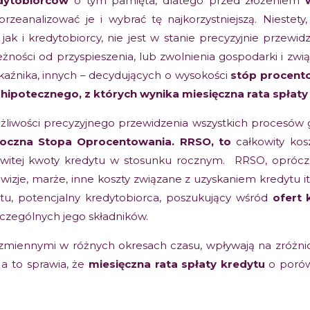
edytobiorców
o tym pamięta, dlatego przed złożeniem
przeanalizować je i wybrać tę najkorzystniejszą. Niestet
jak i kredytobiorcy, nie jest w stanie precyzyjnie przewidz
żności od przyspieszenia, lub zwolnienia gospodarki i zwi
źnika, innych – decydujących o wysokości
stóp procento
 hipotecznego, z których wynika miesięczna rata spłat
żliwości precyzyjnego przewidzenia wszystkich procesów 
Roczna Stopa Oprocentowania. RRSO, to
całkowity ko
owitej kwoty kredytu w stosunku rocznym. RRSO, oprócz
rowizje, marże, inne koszty związane z uzyskaniem kredytu i
ytu, potencjalny kredytobiorca, poszukujący wśród
ofert
czególnych jego składników.
 zmiennymi w różnych okresach czasu, wpływają na zróżn
a to sprawia, że
miesięczna rata spłaty kredytu
o porów