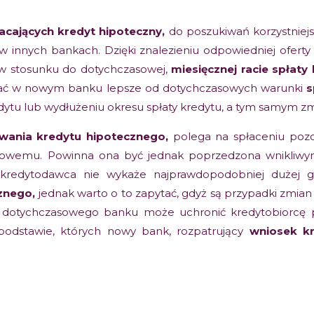
acających kredyt hipoteczny,
do poszukiwań korzystniej
w innych bankach. Dzięki znalezieniu odpowiedniej oferty
 w stosunku do dotychczasowej,
miesięcznej racie spłaty
skać w nowym banku lepsze od dotychczasowych warunki
s
dytu lub wydłużeniu okresu spłaty kredytu, a tym samym zmn
owania
kredytu hipotecznego,
polega na spłaceniu pozo
sowemu.
Powinna ona być jednak poprzedzona wnikliwym
– kredytodawca nie wykaże najprawdopodobniej dużej
cznego,
jednak warto o to zapytać, gdyż są przypadki zmian
em dotychczasowego banku może uchronić kredytobiorcę
odstawie, których nowy bank, rozpatrujący
wniosek k