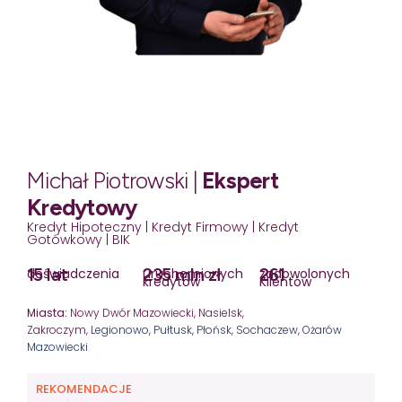
Michał Piotrowski |
Ekspert
Kredytowy
Kredyt Hipoteczny | Kredyt Firmowy | Kredyt
Gotówkowy | BIK
15 lat
235 mln zł
261
doświadczenia
uruchomionych
zadowolonych
kredytów
Klientów
Miasta:
Nowy Dwór Mazowiecki, Nasielsk,
Zakroczym,
Legionowo
,
Pułtusk
,
Płońsk
,
Sochaczew
,
Ożarów
Mazowiecki
REKOMENDACJE