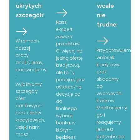
ukrytych
wcale
szczegółów
nie
Nasz
trudne
ekspert
zawsze
W ramach
przedstawi
naszej
Przygotowujemy
Ci więcej niż
pracy
wniosek
jedną ofertę
analizujemy,
kredytowy
kredytową,
porównujemy
oraz
ale to Ty
i
składamy
podejmujesz
wyjaśniamy
do
ostateczną
szczegóły
wybranych
decyzję co
ofert
banków.
do
bankowych
Monitorujemy
finalnego
oraz umów
go i
wyboru
kredytowych.
reagujemy
banku, w
Dzięki nam
jeśli jest
którym
masz
potrzeba na
będziesz