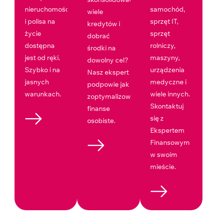
nieruchomości
samochód,
wiele
i polisa na
sprzęt IT,
kredytów i
życie
sprzęt
dobrać
dostępna
rolniczy,
środki na
jest od ręki.
maszyny,
dowolny cel?
Szybko i na
urządzenia
Nasz ekspert
jasnych
medyczne i
podpowie jak
warunkach.
wiele innych.
zoptymalizować
Skontaktuj
finanse
się z
osobiste.
Ekspertem
Finansowym
w swoim
mieście.