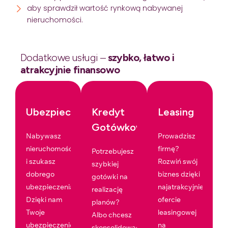
aby sprawdził wartość rynkową nabywanej
nieruchomości.
Dodatkowe usługi –
szybko, łatwo i
atrakcyjnie finansowo
Ubezpieczenia
Kredyt
Leasing
Gotówkowy
Nabywasz
Prowadzisz
nieruchomość
firmę?
Potrzebujesz
i szukasz
Rozwiń swój
szybkiej
dobrego
biznes dzięki
gotówki na
ubezpieczenia?
najatrakcyjniejszej
realizację
Dzięki nam
ofercie
planów?
Twoje
leasingowej
Albo chcesz
ubezpieczenie
na
skonsolidować