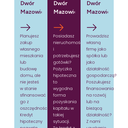
Dwór
Dwór
Dwór
Mazowiecki
Mazowiecki
Mazowiecki
Planujesz
Posiadasz
Prowadzisz
zakup
nieruchomość
własną
własnego
i
firmę jako
mieszkania
potrzebujesz
spółka lub
lub
gotówki?
jako
budowę
Pożyczka
działalność
domu, ale
hipoteczna
gospodarczą?
nie jesteś
to
Poszukujesz
w stanie
wygodna
finansowania
sfinansować
forma
na rozwój
go z
pozyskania
lub na
oszczędności?
kapitału w
bieżącą
Kredyt
takiej
działalność?
hipoteczny
sytuacji.
Z nami