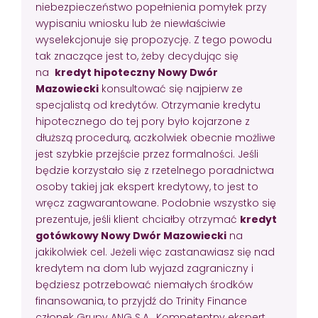
niebezpieczeństwo popełnienia pomyłek przy
wypisaniu wniosku lub że niewłaściwie
wyselekcjonuje się propozycję. Z tego powodu
tak znaczące jest to, żeby decydując się
na
kredyt hipoteczny Nowy Dwór
Mazowiecki
konsultować się najpierw ze
specjalistą od kredytów. Otrzymanie kredytu
hipotecznego do tej pory było kojarzone z
dłuższą procedurą, aczkolwiek obecnie możliwe
jest szybkie przejście przez formalności. Jeśli
będzie korzystało się z rzetelnego poradnictwa
osoby takiej jak ekspert kredytowy, to jest to
wręcz zagwarantowane. Podobnie wszystko się
prezentuje, jeśli klient chciałby otrzymać
kredyt
gotówkowy Nowy Dwór Mazowiecki
na
jakikolwiek cel. Jeżeli więc zastanawiasz się nad
kredytem na dom lub wyjazd zagraniczny i
będziesz potrzebować niemałych środków
finansowania, to przyjdź do Trinity Finance
członek Grupy ANG S.A.. Kompetentny ekspert