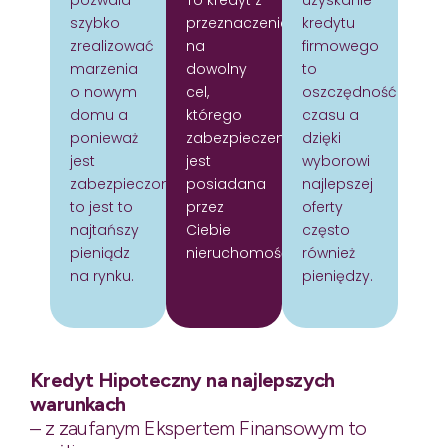
pozwala
To kredyt z
uzyskanie
szybko
przeznaczeniem
kredytu
zrealizować
na
firmowego
marzenia
dowolny
to
o nowym
cel,
oszczędność
domu a
którego
czasu a
ponieważ
zabezpieczeniem
dzięki
jest
jest
wyborowi
zabezpieczony
posiadana
najlepszej
to jest to
przez
oferty
najtańszy
Ciebie
często
pieniądz
nieruchomość.
również
na rynku.
pieniędzy.
Kredyt Hipoteczny na najlepszych
warunkach
– z zaufanym Ekspertem Finansowym to