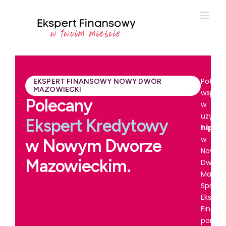
Potrze
EKSPERT FINANSOWY NOWY DWÓR
MAZOWIECKI
wsparc
Polecany
w
uzyska
Ekspert Kredytowy
hipot
w
w Nowym Dworze
Nowy
Mazowieckim.
Dworz
Mazow
Spraw
Ekspert
Finans
pomoż