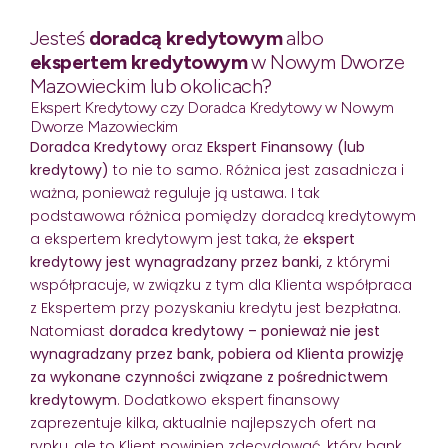
Jesteś
doradcą kredytowym
albo
ekspertem kredytowym
w Nowym Dworze
Mazowieckim lub okolicach?
Ekspert Kredytowy czy Doradca Kredytowy w Nowym
Dworze Mazowieckim
Doradca Kredytowy
oraz
Ekspert Finansowy (lub
kredytowy)
to nie to samo. Różnica jest zasadnicza i
ważna, ponieważ reguluje ją ustawa. I tak
podstawowa różnica pomiędzy doradcą kredytowym
a ekspertem kredytowym jest taka, że
ekspert
kredytowy jest wynagradzany przez banki,
z którymi
współpracuje, w związku z tym dla Klienta współpraca
z Ekspertem przy pozyskaniu kredytu jest bezpłatna.
Natomiast
doradca kredytowy – ponieważ nie jest
wynagradzany przez bank, pobiera od Klienta prowizję
za wykonane czynności związane z pośrednictwem
kredytowym
. Dodatkowo ekspert finansowy
zaprezentuje kilka, aktualnie najlepszych ofert na
rynku, ale to Klient powinien zdecydować, który bank