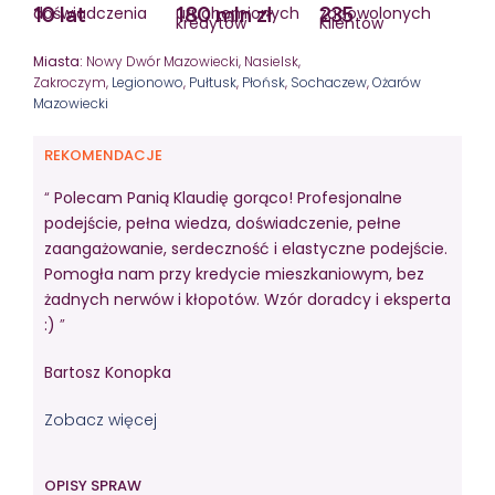
10 lat
180 mln zł
235
doświadczenia
uruchomionych
zadowolonych
kredytów
Klientów
Miasta:
Nowy Dwór Mazowiecki, Nasielsk,
Zakroczym,
Legionowo
,
Pułtusk
,
Płońsk
,
Sochaczew
,
Ożarów
Mazowiecki
REKOMENDACJE
“
Polecam Panią Klaudię gorąco! Profesjonalne
podejście, pełna wiedza, doświadczenie, pełne
zaangażowanie, serdeczność i elastyczne podejście.
Pomogła nam przy kredycie mieszkaniowym, bez
żadnych nerwów i kłopotów. Wzór doradcy i eksperta
:)
”
Bartosz Konopka
Zobacz więcej
OPISY SPRAW