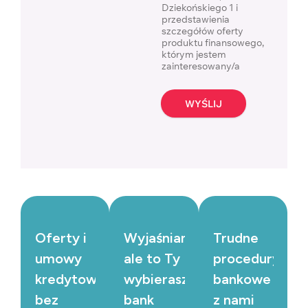
Dziekońskiego 1 i
przedstawienia
szczegółów oferty
produktu finansowego,
którym jestem
zainteresowany/a
WYŚLIJ
Oferty i
Wyjaśniamy,
Trudne
umowy
ale to Ty
procedury
kredytowe
wybierasz
bankowe
bez
bank
z nami