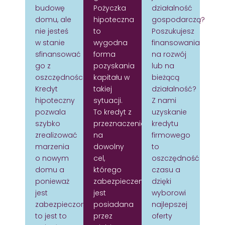
budowę
Pożyczka
działalność
domu, ale
hipoteczna
gospodarczą?
nie jesteś
to
Poszukujesz
w stanie
wygodna
finansowania
sfinansować
forma
na rozwój
go z
pozyskania
lub na
oszczędności?
kapitału w
bieżącą
Kredyt
takiej
działalność?
hipoteczny
sytuacji.
Z nami
pozwala
To kredyt z
uzyskanie
szybko
przeznaczeniem
kredytu
zrealizować
na
firmowego
marzenia
dowolny
to
o nowym
cel,
oszczędność
domu a
którego
czasu a
ponieważ
zabezpieczeniem
dzięki
jest
jest
wyborowi
zabezpieczony
posiadana
najlepszej
to jest to
przez
oferty