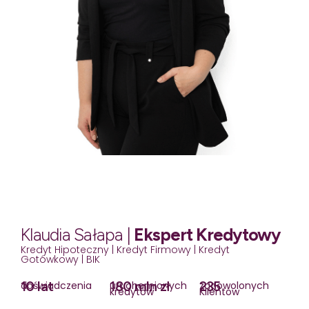
Klaudia Sałapa |
Ekspert Kredytowy
Kredyt Hipoteczny | Kredyt Firmowy | Kredyt
Gotówkowy | BIK
10 lat
180 mln zł
235
doświadczenia
uruchomionych
zadowolonych
kredytów
Klientów