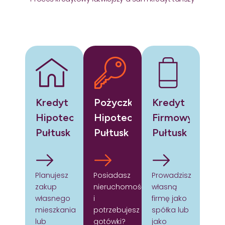
Kredyt
Pożyczka
Kredyt
Hipoteczny
Hipoteczna
Firmowy
Pułtusk
Pułtusk
Pułtusk
Planujesz
Posiadasz
Prowadzisz
zakup
nieruchomość
własną
własnego
i
firmę jako
mieszkania
potrzebujesz
spółka lub
lub
gotówki?
jako