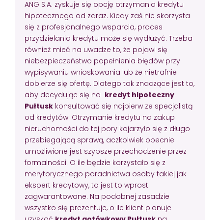
ANG S.A. zyskuje się opcję otrzymania kredytu
hipotecznego od zaraz. Kiedy zaś nie skorzysta
się z profesjonalnego wsparcia, proces
przydzielania kredytu może się wydłużyć. Trzeba
również mieć na uwadze to, że pojawi się
niebezpieczeństwo popełnienia błędów przy
wypisywaniu wnioskowania lub że nietrafnie
dobierze się ofertę. Dlatego tak znaczące jest to,
aby decydując się na
kredyt hipoteczny
Pułtusk
konsultować się najpierw ze specjalistą
od kredytów. Otrzymanie kredytu na zakup
nieruchomości do tej pory kojarzyło się z długo
przebiegającą sprawą, aczkolwiek obecnie
umożliwione jest szybsze przechodzenie przez
formalności. O ile będzie korzystało się z
merytorycznego poradnictwa osoby takiej jak
ekspert kredytowy, to jest to wprost
zagwarantowane. Na podobnej zasadzie
wszystko się prezentuje, o ile klient planuje
uzyskać
kredyt gotówkowy Pułtusk
na