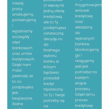
naszej
Przygotowujemy
Ci więcej niż
pracy
wniosek
jedną ofertę
analizujemy,
kredytowy
kredytową,
porównujemy
oraz
ale to Ty
i
składamy
podejmujesz
wyjaśniamy
do
ostateczną
szczegóły
wybranych
decyzję co
ofert
banków.
do
bankowych
Monitorujemy
finalnego
oraz umów
go i
wyboru
kredytowych.
reagujemy
banku, w
Dzięki nam
jeśli jest
którym
masz
potrzeba na
będziesz
pewność, że
każdym
posiadał
to co
etapie
kredyt
podpisujesz
procesu.
hipoteczny.
jest
Dzięki temu
To Ty i Twoje
bezpieczne.
proces
potrzeby są
Żadne
kredytowy
na