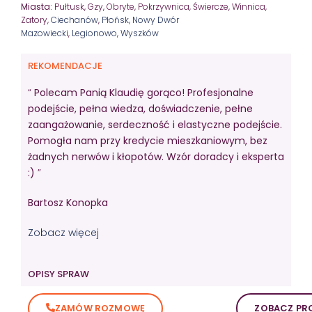
Miasta:
Pułtusk, Gzy, Obryte, Pokrzywnica, Świercze, Winnica,
Zatory,
Ciechanów
,
Płońsk
,
Nowy Dwór
Mazowiecki
,
Legionowo
,
Wyszków
REKOMENDACJE
“
Polecam Panią Klaudię gorąco! Profesjonalne
podejście, pełna wiedza, doświadczenie, pełne
zaangażowanie, serdeczność i elastyczne podejście.
Pomogła nam przy kredycie mieszkaniowym, bez
żadnych nerwów i kłopotów. Wzór doradcy i eksperta
:)
”
Bartosz Konopka
Zobacz więcej
OPISY SPRAW
ZAMÓW ROZMOWĘ
ZOBACZ PRO