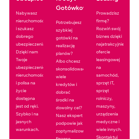
Gotówkowy
Nabywasz
Prowadzisz
nieruchomość
firmę?
Potrzebujesz
i szukasz
Rozwiń swój
szybkiej
dobrego
biznes dzięki
gotówki na
ubezpieczenia?
najatrakcyjniejszej
realizację
Dzięki nam
ofercie
planów?
Twoje
leasingowej
Albo chcesz
ubezpieczenie
na
skonsolidować
nieruchomości
samochód,
wiele
i polisa na
sprzęt IT,
kredytów i
życie
sprzęt
dobrać
dostępna
rolniczy,
środki na
jest od ręki.
maszyny,
dowolny cel?
Szybko i na
urządzenia
Nasz ekspert
jasnych
medyczne i
podpowie jak
warunkach.
wiele innych.
zoptymalizować
Skontaktuj
finanse