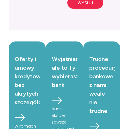
WYŚLIJ
Oferty i
Wyjaśniamy,
Trudne
umowy
ale to Ty
procedury
kredytowe
wybierasz
bankowe
bez
bank
z nami
ukrytych
wcale
szczegółów
nie
Nasz
trudne
ekspert
zawsze
W ramach
przedstawi