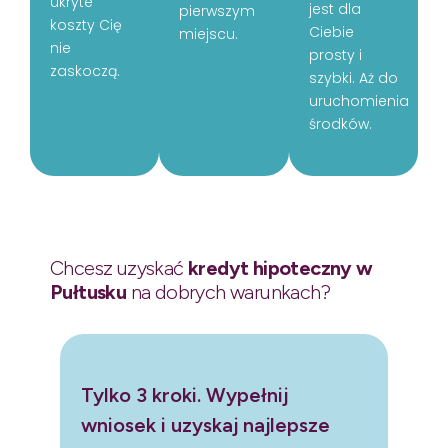
ukryte
jest dla
pierwszym
koszty Cię
Ciebie
miejscu.
nie
prosty i
zaskoczą.
szybki. Aż do
uruchomienia
środków.
Chcesz uzyskać
kredyt hipoteczny w
Pułtusku
na dobrych warunkach?
Tylko 3 kroki. Wypełnij
wniosek i uzyskaj najlepsze