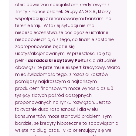
ofert powierzać specjalistom kredytowym z
Trinity Finance członek Grupy ANG S.A., którzy
współpracują z renomowanymi bankami na
terenie kraju. W takiej sytuacji nie ma
niebezpieczeństwa, że coś będzie ustalane
nieodpowiednio, a z tego, co finalnie zostanie
zaproponowane będzie się
usatysfakcjonowanym. W przeszłości rolę tą
pełnił
doradca kredytowy Puł
t
usk
, a aktualnie
obowiązki te przejmuje ekspert kredytowy. Warto
mieć świadomość tego, iż rozdział kosztów
pomiędzy najdroższym a najtańszym
produktem finansowym może wynosić aż 150
tysięcy złotych pośród dostępnych
proponowanych na rynku rozwiązań. Jest to
faktycznie duża rozbieżność i dla wielu
konsumentów może stanowić problem. Tym
bardziej, że kredyty hipoteczne to zobowiązania
wzięte na długi czas. Tylko orientujący się we