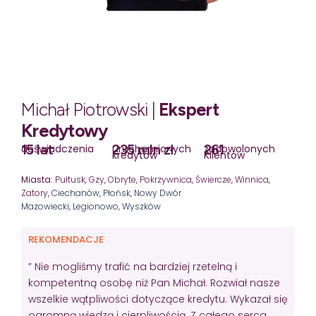
Michał Piotrowski |
Ekspert
Kredytowy
15 lat
235 mln zł
261
doświadczenia
uruchomionych
zadowolonych
kredytów
Klientów
Miasta:
Pułtusk, Gzy, Obryte, Pokrzywnica, Świercze, Winnica,
Zatory,
Ciechanów
,
Płońsk
,
Nowy Dwór
Mazowiecki
,
Legionowo
,
Wyszków
REKOMENDACJE
” Nie mogliśmy trafić na bardziej rzetelną i
kompetentną osobę niż Pan Michał. Rozwiał nasze
wszelkie wątpliwości dotyczące kredytu. Wykazał się
ogromną wiedzą i cierpliwością. Z całego serca