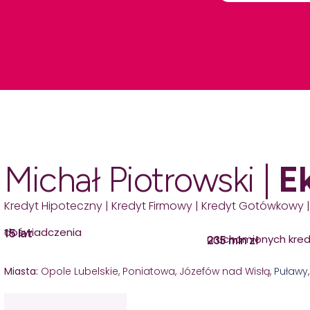
Michał Piotrowski |
E
Kredyt Hipoteczny | Kredyt Firmowy | Kredyt Gotówkowy |
doświadczenia
15 lat
uruchomionych kre
235 mln zł
Miasta:
Opole Lubelskie, Poniatowa, Józefów nad Wisłą,
Puławy