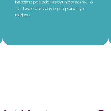
będziesz posiadał kredyt hipoteczny. To
Ty i Twoje potrzeby są na pierwszym
miejscu.