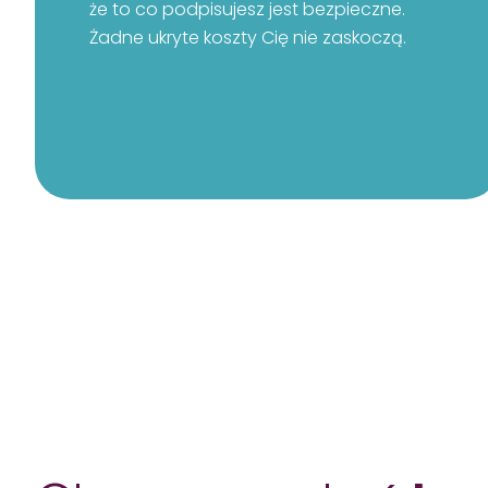
że to co podpisujesz jest bezpieczne.
Żadne ukryte koszty Cię nie zaskoczą.