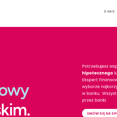
O NAS
Potrzebujesz wsp
hipotecznego
l
Ekspert Finanso
towy
wyborze najkorzy
w banku. Wszystk
przez banki.
kim.
UMÓW SIĘ NA SP