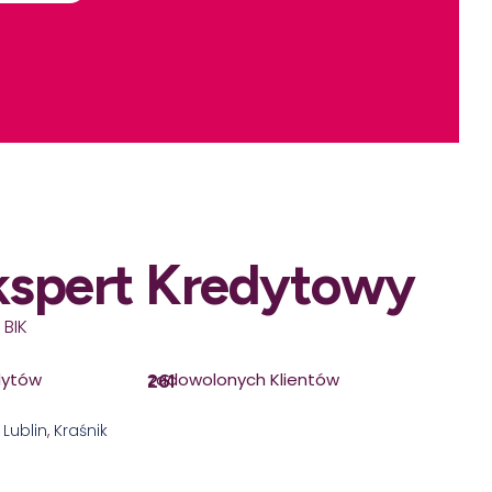
kspert Kredytowy
 BIK
dytów
zadowolonych Klientów
261
,
Lublin
,
Kraśnik