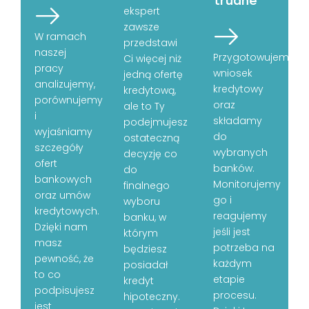
ekspert
zawsze
W ramach
przedstawi
naszej
Przygotowujemy
Ci więcej niż
pracy
wniosek
jedną ofertę
analizujemy,
kredytowy
kredytową,
porównujemy
oraz
ale to Ty
i
składamy
podejmujesz
wyjaśniamy
do
ostateczną
szczegóły
wybranych
decyzję co
ofert
banków.
do
bankowych
Monitorujemy
finalnego
oraz umów
go i
wyboru
kredytowych.
reagujemy
banku, w
Dzięki nam
jeśli jest
którym
masz
potrzeba na
będziesz
pewność, że
każdym
posiadał
to co
etapie
kredyt
podpisujesz
procesu.
hipoteczny.
jest