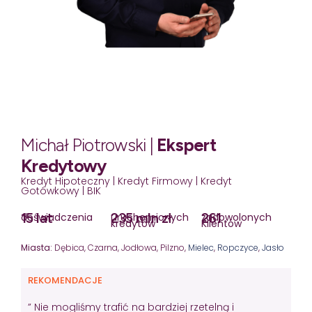
Michał Piotrowski |
Ekspert
Kredytowy
Kredyt Hipoteczny | Kredyt Firmowy | Kredyt
Gotówkowy | BIK
15 lat
235 mln zł
261
doświadczenia
uruchomionych
zadowolonych
kredytów
Klientów
Miasta:
Dębica, Czarna, Jodłowa, Pilzno,
Mielec
,
Ropczyce
,
Jasło
REKOMENDACJE
” Nie mogliśmy trafić na bardziej rzetelną i