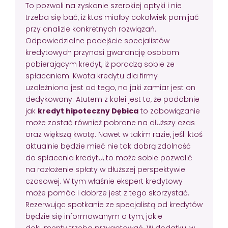
To pozwoli na zyskanie szerokiej optyki i nie
trzeba się bać, iż ktoś miałby cokolwiek pomijać
przy analizie konkretnych rozwiązań.
Odpowiedzialne podejście specjalistów
kredytowych przynosi gwarancję osobom
pobierającym kredyt, iż poradzą sobie ze
spłacaniem. Kwota kredytu dla firmy
uzależniona jest od tego, na jaki zamiar jest on
dedykowany. Atutem z kolei jest to, że podobnie
jak
kredyt hipoteczny Dębica
to zobowiązanie
może zostać również pobrane na dłuższy czas
oraz większą kwotę. Nawet w takim razie, jeśli ktoś
aktualnie będzie mieć nie tak dobrą zdolność
do spłacenia kredytu, to może sobie pozwolić
na rozłożenie spłaty w dłuższej perspektywie
czasowej. W tym właśnie ekspert kredytowy
może pomóc i dobrze jest z tego skorzystać.
Rezerwując spotkanie ze specjalistą od kredytów
będzie się informowanym o tym, jakie
dokumenty trzeba przygotować. W dodatku, w