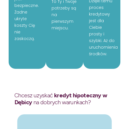
Dzięki temu
To Ty i Twoje
bezpieczne.
proces
potrzeby są
Żadne
kredytowy
na
ukryte
jest dla
pierwszym
koszty Cię
Ciebie
miejscu.
nie
prosty i
zaskoczą.
szybki. Aż do
uruchomienia
środków.
Chcesz uzyskać
kredyt hipoteczny w
Dębicy
na dobrych warunkach?