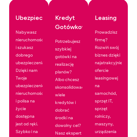
Ubezpieczenia
Kredyt
Leasing
Gotówkowy
Nabywasz
Prowadzisz
nieruchomość
firmę?
Potrzebujesz
i szukasz
Rozwiń swój
szybkiej
dobrego
biznes dzięki
gotówki na
ubezpieczenia?
najatrakcyjniejszej
realizację
Dzięki nam
ofercie
planów?
Twoje
leasingowej
Albo chcesz
ubezpieczenie
na
skonsolidować
nieruchomości
samochód,
wiele
i polisa na
sprzęt IT,
kredytów i
życie
sprzęt
dobrać
dostępna
rolniczy,
środki na
jest od ręki.
maszyny,
dowolny cel?
Szybko i na
urządzenia
Nasz ekspert