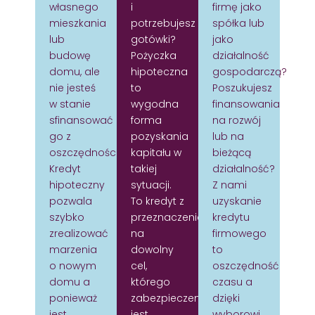
własnego
i
firmę jako
mieszkania
potrzebujesz
spółka lub
lub
gotówki?
jako
budowę
Pożyczka
działalność
domu, ale
hipoteczna
gospodarczą?
nie jesteś
to
Poszukujesz
w stanie
wygodna
finansowania
sfinansować
forma
na rozwój
go z
pozyskania
lub na
oszczędności?
kapitału w
bieżącą
Kredyt
takiej
działalność?
hipoteczny
sytuacji.
Z nami
pozwala
To kredyt z
uzyskanie
szybko
przeznaczeniem
kredytu
zrealizować
na
firmowego
marzenia
dowolny
to
o nowym
cel,
oszczędność
domu a
którego
czasu a
ponieważ
zabezpieczeniem
dzięki
jest
jest
wyborowi