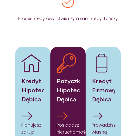
Proces kredytowy łatwiejszy a sam kredyt tańszy
Kredyt
Pożyczka
Kredyt
Hipoteczny
Hipoteczna
Firmowy
Dębica
Dębica
Dębica
Planujesz
Posiadasz
Prowadzisz
zakup
nieruchomość
własną