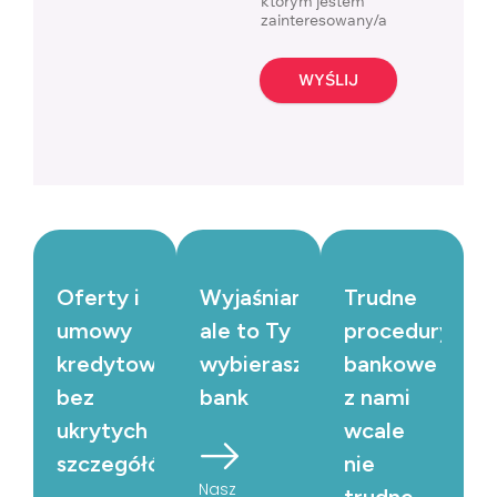
którym jestem
zainteresowany/a
WYŚLIJ
Oferty i
Wyjaśniamy,
Trudne
umowy
ale to Ty
procedury
kredytowe
wybierasz
bankowe
bez
bank
z nami
ukrytych
wcale
szczegółów
nie
Nasz
trudne