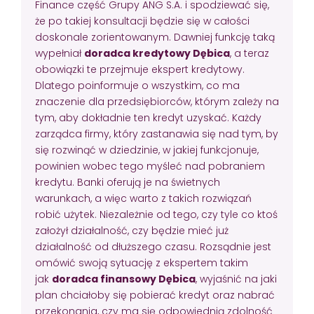
Finance część Grupy ANG S.A. i spodziewać się,
że po takiej konsultacji będzie się w całości
doskonale zorientowanym. Dawniej funkcję taką
wypełniał
doradca kredytowy Dębica
, a teraz
obowiązki te przejmuje ekspert kredytowy.
Dlatego poinformuje o wszystkim, co ma
znaczenie dla przedsiębiorców, którym zależy na
tym, aby dokładnie ten kredyt uzyskać. Każdy
zarządca firmy, który zastanawia się nad tym, by
się rozwinąć w dziedzinie, w jakiej funkcjonuje,
powinien wobec tego myśleć nad pobraniem
kredytu. Banki oferują je na świetnych
warunkach, a więc warto z takich rozwiązań
robić użytek. Niezależnie od tego, czy tyle co ktoś
założył działalność, czy będzie mieć już
działalność od dłuższego czasu. Rozsądnie jest
omówić swoją sytuację z ekspertem takim
jak
doradca finansowy Dębica
, wyjaśnić na jaki
plan chciałoby się pobierać kredyt oraz nabrać
przekonania, czy ma się odpowiednią zdolność