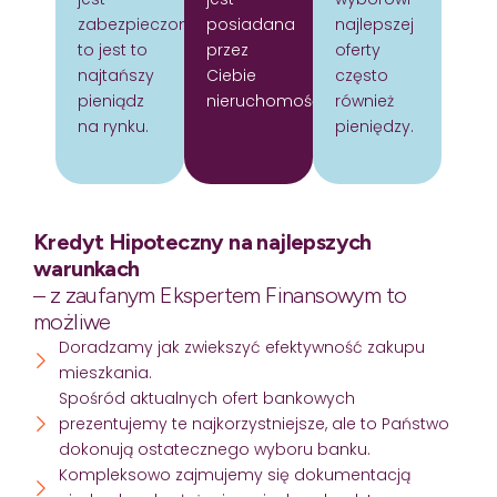
zabezpieczony
posiadana
najlepszej
to jest to
przez
oferty
najtańszy
Ciebie
często
pieniądz
nieruchomość.
również
na rynku.
pieniędzy.
Kredyt Hipoteczny na najlepszych
warunkach
– z zaufanym Ekspertem Finansowym to
możliwe
Doradzamy jak zwiekszyć efektywność zakupu
mieszkania.
Spośród aktualnych ofert bankowych
prezentujemy te najkorzystniejsze, ale to Państwo
dokonują ostatecznego wyboru banku.
Kompleksowo zajmujemy się dokumentacją