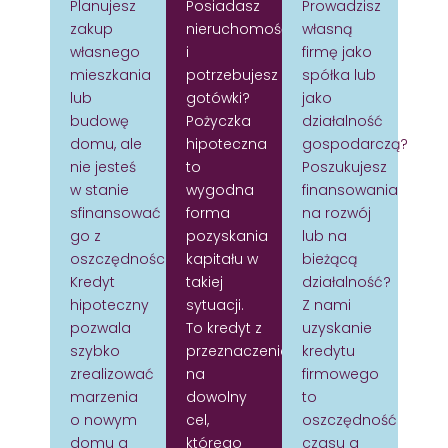
Planujesz
Posiadasz
Prowadzisz
zakup
nieruchomość
własną
własnego
i
firmę jako
mieszkania
potrzebujesz
spółka lub
lub
gotówki?
jako
budowę
Pożyczka
działalność
domu, ale
hipoteczna
gospodarczą?
nie jesteś
to
Poszukujesz
w stanie
wygodna
finansowania
sfinansować
forma
na rozwój
go z
pozyskania
lub na
oszczędności?
kapitału w
bieżącą
Kredyt
takiej
działalność?
hipoteczny
sytuacji.
Z nami
pozwala
To kredyt z
uzyskanie
szybko
przeznaczeniem
kredytu
zrealizować
na
firmowego
marzenia
dowolny
to
o nowym
cel,
oszczędność
domu a
którego
czasu a