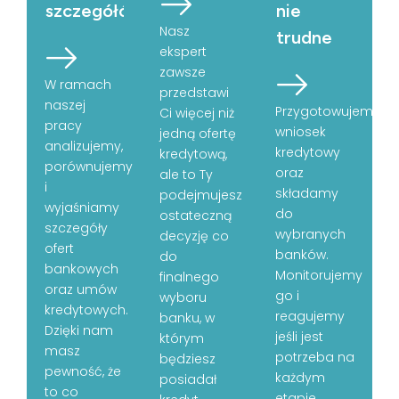
szczegółów
nie
Nasz
trudne
ekspert
zawsze
W ramach
przedstawi
naszej
Przygotowujemy
Ci więcej niż
pracy
wniosek
jedną ofertę
analizujemy,
kredytowy
kredytową,
porównujemy
oraz
ale to Ty
i
składamy
podejmujesz
wyjaśniamy
do
ostateczną
szczegóły
wybranych
decyzję co
ofert
banków.
do
bankowych
Monitorujemy
finalnego
oraz umów
go i
wyboru
kredytowych.
reagujemy
banku, w
Dzięki nam
jeśli jest
którym
masz
potrzeba na
będziesz
pewność, że
każdym
posiadał
to co
etapie