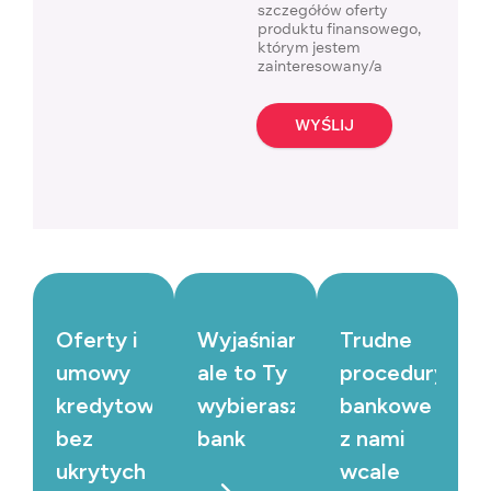
szczegółów oferty
produktu finansowego,
którym jestem
zainteresowany/a
WYŚLIJ
Oferty i
Wyjaśniamy,
Trudne
umowy
ale to Ty
procedury
kredytowe
wybierasz
bankowe
bez
bank
z nami
ukrytych
wcale