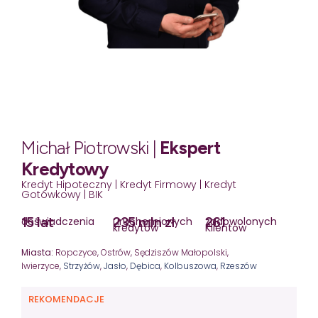
Michał Piotrowski |
Ekspert
Kredytowy
Kredyt Hipoteczny | Kredyt Firmowy | Kredyt
Gotówkowy | BIK
15 lat
235 mln zł
261
doświadczenia
uruchomionych
zadowolonych
kredytów
Klientów
Miasta:
Ropczyce, Ostrów, Sędziszów Małopolski,
Iwierzyce,
Strzyżów
,
Jasło
,
Dębica
,
Kolbuszowa
,
Rzeszów
REKOMENDACJE