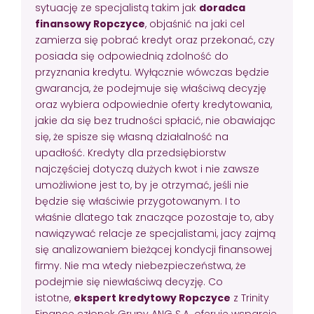
sytuację ze specjalistą takim jak
doradca
finansowy Ropczyce
, objaśnić na jaki cel
zamierza się pobrać kredyt oraz przekonać, czy
posiada się odpowiednią zdolność do
przyznania kredytu. Wyłącznie wówczas będzie
gwarancja, że podejmuje się właściwą decyzję
oraz wybiera odpowiednie oferty kredytowania,
jakie da się bez trudności spłacić, nie obawiając
się, że spisze się własną działalność na
upadłość. Kredyty dla przedsiębiorstw
najczęściej dotyczą dużych kwot i nie zawsze
umożliwione jest to, by je otrzymać, jeśli nie
będzie się właściwie przygotowanym. I to
właśnie dlatego tak znaczące pozostaje to, aby
nawiązywać relacje ze specjalistami, jacy zajmą
się analizowaniem bieżącej kondycji finansowej
firmy. Nie ma wtedy niebezpieczeństwa, że
podejmie się niewłaściwą decyzję. Co
istotne,
ekspert kredytowy Ropczyce
z Trinity
Finance członek Grupy ANG S.A. oferuje wsparcie