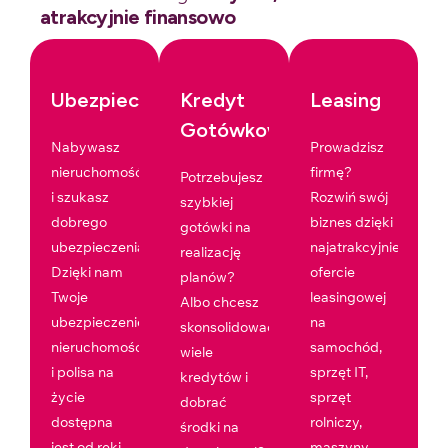
atrakcyjnie finansowo
Ubezpieczenia
Kredyt
Leasing
Gotówkowy
Nabywasz
Prowadzisz
nieruchomość
firmę?
Potrzebujesz
i szukasz
Rozwiń swój
szybkiej
dobrego
biznes dzięki
gotówki na
ubezpieczenia?
najatrakcyjniejszej
realizację
Dzięki nam
ofercie
planów?
Twoje
leasingowej
Albo chcesz
ubezpieczenie
na
skonsolidować
nieruchomości
samochód,
wiele
i polisa na
sprzęt IT,
kredytów i
życie
sprzęt
dobrać
dostępna
rolniczy,
środki na
jest od ręki.
maszyny,