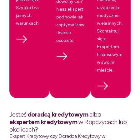
dowolny cel?
Szybko i na
urządzenia
Nasz ekspert
jasnych
medyczne i
podpowie jak
warunkach.
wiele innych.
zoptymalizować
Skontaktuj
finanse
się z
osobiste.
Ekspertem
Finansowym
w swoim
mieście.
Jesteś
doradcą kredytowym
albo
ekspertem kredytowym
w Ropczycach lub
okolicach?
Ekspert Kredytowy czy Doradca Kredytowy w