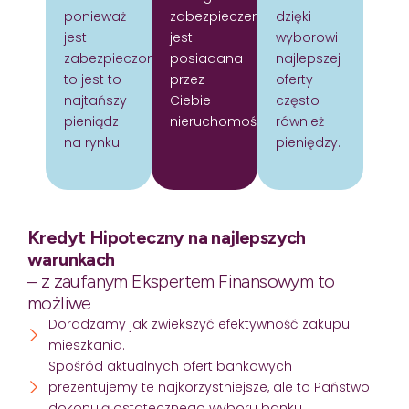
ponieważ
zabezpieczeniem
dzięki
jest
jest
wyborowi
zabezpieczony
posiadana
najlepszej
to jest to
przez
oferty
najtańszy
Ciebie
często
pieniądz
nieruchomość.
również
na rynku.
pieniędzy.
Kredyt Hipoteczny na najlepszych
warunkach
– z zaufanym Ekspertem Finansowym to
możliwe
Doradzamy jak zwiekszyć efektywność zakupu
mieszkania.
Spośród aktualnych ofert bankowych
prezentujemy te najkorzystniejsze, ale to Państwo
dokonują ostatecznego wyboru banku.