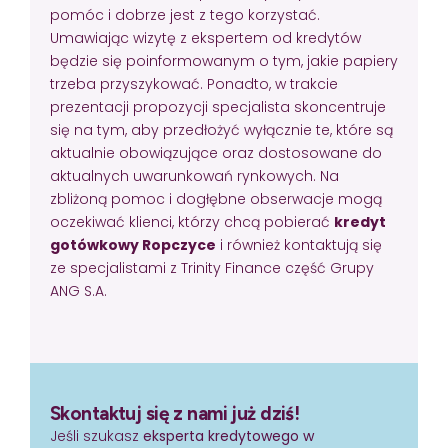
pomóc i dobrze jest z tego korzystać.
Umawiając wizytę z ekspertem od kredytów
będzie się poinformowanym o tym, jakie papiery
trzeba przyszykować. Ponadto, w trakcie
prezentacji propozycji specjalista skoncentruje
się na tym, aby przedłożyć wyłącznie te, które są
aktualnie obowiązujące oraz dostosowane do
aktualnych uwarunkowań rynkowych. Na
zbliżoną pomoc i dogłębne obserwacje mogą
oczekiwać klienci, którzy chcą pobierać
kredyt
gotówkowy Ropczyce
i również kontaktują się
ze specjalistami z Trinity Finance część Grupy
ANG S.A.
Skontaktuj się z nami już dziś!
Jeśli szukasz
eksperta kredytowego w