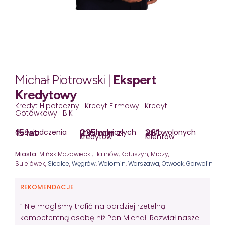
Michał Piotrowski |
Ekspert
Kredytowy
Kredyt Hipoteczny | Kredyt Firmowy | Kredyt
Gotówkowy | BIK
15 lat
235 mln zł
261
doświadczenia
uruchomionych
zadowolonych
kredytów
Klientów
Miasta:
Mińsk Mazowiecki, Halinów, Kałuszyn, Mrozy,
Sulejówek,
Siedlce
,
Węgrów
,
Wołomin
,
Warszawa
,
Otwock
,
Garwolin
REKOMENDACJE
” Nie mogliśmy trafić na bardziej rzetelną i
kompetentną osobę niż Pan Michał. Rozwiał nasze