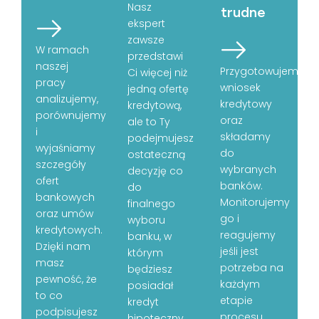
Nasz
trudne
ekspert
zawsze
W ramach
przedstawi
naszej
Przygotowujemy
Ci więcej niż
pracy
wniosek
jedną ofertę
analizujemy,
kredytowy
kredytową,
porównujemy
oraz
ale to Ty
i
składamy
podejmujesz
wyjaśniamy
do
ostateczną
szczegóły
wybranych
decyzję co
ofert
banków.
do
bankowych
Monitorujemy
finalnego
oraz umów
go i
wyboru
kredytowych.
reagujemy
banku, w
Dzięki nam
jeśli jest
którym
masz
potrzeba na
będziesz
pewność, że
każdym
posiadał
to co
etapie
kredyt
podpisujesz
procesu.
hipoteczny.