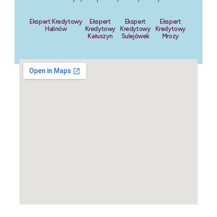
Ekspert Kredytowy
Ekspert
Ekspert
Ekspert
Halinów
Kredytowy
Kredytowy
Kredytowy
Kałuszyn
Sulejówek
Mrozy