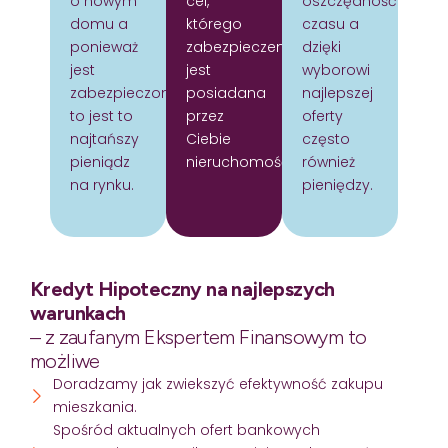
o nowym
cel,
oszczędność
domu a
którego
czasu a
ponieważ
zabezpieczeniem
dzięki
jest
jest
wyborowi
zabezpieczony
posiadana
najlepszej
to jest to
przez
oferty
najtańszy
Ciebie
często
pieniądz
nieruchomość.
również
na rynku.
pieniędzy.
Kredyt Hipoteczny na najlepszych
warunkach
– z zaufanym Ekspertem Finansowym to
możliwe
Doradzamy jak zwiekszyć efektywność zakupu
mieszkania.
Spośród aktualnych ofert bankowych