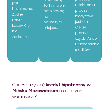
jest
Dzięki temu
To Ty i Twoje
bezpieczne.
proces
potrzeby są
Żadne
kredytowy
na
ukryte
jest dla
pierwszym
koszty Cię
Ciebie
miejscu.
nie
prosty i
zaskoczą.
szybki. Aż do
uruchomienia
środków.
Chcesz uzyskać
kredyt hipoteczny w
Mińsku Mazowieckim
na dobrych
warunkach?