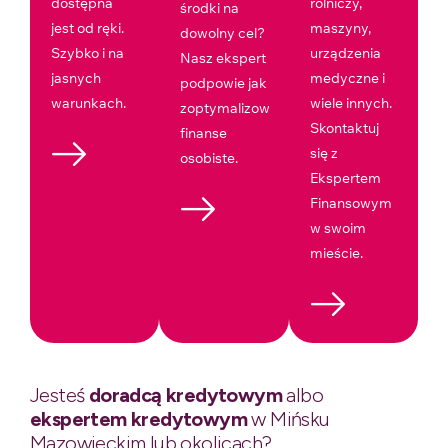
dostępna
rolniczy,
środki na
jest od ręki.
maszyny,
dowolny cel?
Szybko i na
urządzenia
Nasz ekspert
jasnych
medyczne i
podpowie jak
warunkach.
wiele innych.
zoptymalizować
Skontaktuj
finanse
się z
osobiste.
Ekspertem
Finansowym
w swoim
mieście.
Jesteś
doradcą kredytowym
albo
ekspertem kredytowym
w Mińsku
Mazowieckim lub okolicach?