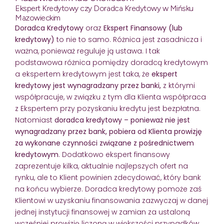
Ekspert Kredytowy czy Doradca Kredytowy w Mińsku
Mazowieckim
Doradca Kredytowy
oraz
Ekspert Finansowy (lub
kredytowy)
to nie to samo. Różnica jest zasadnicza i
ważna, ponieważ reguluje ją ustawa. I tak
podstawowa różnica pomiędzy doradcą kredytowym
a ekspertem kredytowym jest taka, że
ekspert
kredytowy jest wynagradzany przez banki,
z którymi
współpracuje, w związku z tym dla Klienta współpraca
z Ekspertem przy pozyskaniu kredytu jest bezpłatna.
Natomiast
doradca kredytowy – ponieważ nie jest
wynagradzany przez bank, pobiera od Klienta prowizję
za wykonane czynności związane z pośrednictwem
kredytowym
. Dodatkowo ekspert finansowy
zaprezentuje kilka, aktualnie najlepszych ofert na
rynku, ale to Klient powinien zdecydować, który bank
na końcu wybierze. Doradca kredytowy pomoże zaś
Klientowi w uzyskaniu finansowania zazwyczaj w danej
jednej instytucji finansowej w zamian za ustaloną
wcześniej prowizję liczoną w większości przypadków