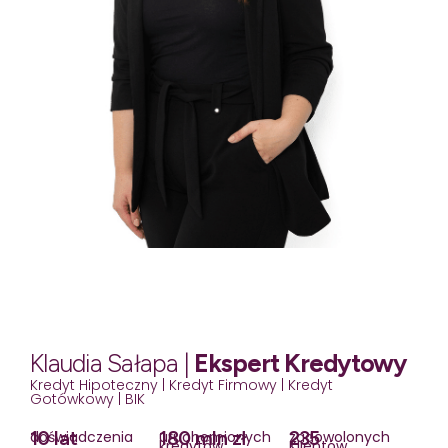
Klaudia Sałapa |
Ekspert Kredytowy
Kredyt Hipoteczny | Kredyt Firmowy | Kredyt
Gotówkowy | BIK
10 lat
180 mln zł
235
doświadczenia
uruchomionych
zadowolonych
kredytów
Klientów