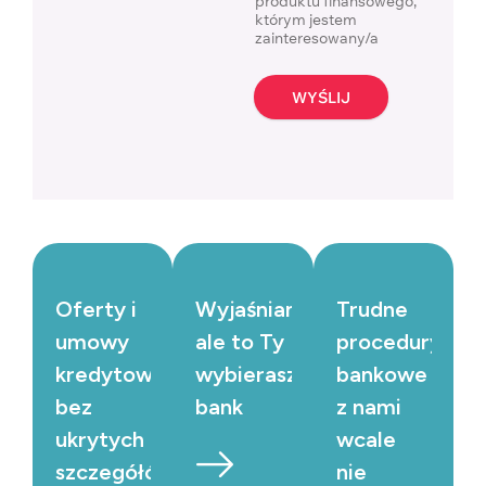
produktu finansowego,
którym jestem
zainteresowany/a
WYŚLIJ
Oferty i
Wyjaśniamy,
Trudne
umowy
ale to Ty
procedury
kredytowe
wybierasz
bankowe
bez
bank
z nami
ukrytych
wcale
szczegółów
nie