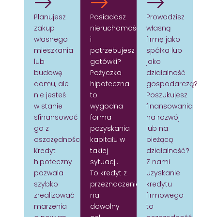
Planujesz
Posiadasz
Prowadzisz
zakup
nieruchomość
własną
własnego
i
firmę jako
mieszkania
potrzebujesz
spółka lub
lub
gotówki?
jako
budowę
Pożyczka
działalność
domu, ale
hipoteczna
gospodarczą?
nie jesteś
to
Poszukujesz
w stanie
wygodna
finansowania
sfinansować
forma
na rozwój
go z
pozyskania
lub na
oszczędności?
kapitału w
bieżącą
Kredyt
takiej
działalność?
hipoteczny
sytuacji.
Z nami
pozwala
To kredyt z
uzyskanie
szybko
przeznaczeniem
kredytu
zrealizować
na
firmowego
marzenia
dowolny
to