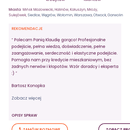
Miasta:
Mińsk Mazowiecki, Halinów, Kałuszyn, Mrozy,
Sulejówek,
Siedlce
,
Węgrów
,
Wołomin
,
Warszawa
,
Otwock
,
Garwolin
REKOMENDACJE
“
Polecam Panią Klaudię gorąco! Profesjonalne
podejście, pełna wiedza, doświadczenie, pełne
zaangażowanie, serdeczność i elastyczne podejście.
Pomogła nam przy kredycie mieszkaniowym, bez
żadnych nerwów i kłopotów. Wzór doradcy i eksperta
:)
”
Bartosz Konopka
Zobacz więcej
OPISY SPRAW
ZAMÓW ROZMOWĘ
ZOBACZ PRO