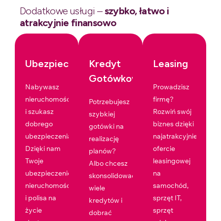
Dodatkowe usługi –
szybko, łatwo i
atrakcyjnie finansowo
Ubezpieczenia
Kredyt
Leasing
Gotówkowy
Nabywasz
Prowadzisz
nieruchomość
firmę?
Potrzebujesz
i szukasz
Rozwiń swój
szybkiej
dobrego
biznes dzięki
gotówki na
ubezpieczenia?
najatrakcyjniejszej
realizację
Dzięki nam
ofercie
planów?
Twoje
leasingowej
Albo chcesz
ubezpieczenie
na
skonsolidować
nieruchomości
samochód,
wiele
i polisa na
sprzęt IT,
kredytów i
życie
sprzęt
dobrać