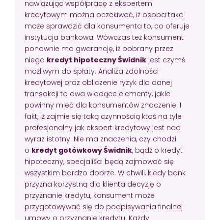
nawiązując współpracę z ekspertem
kredytowym można oczekiwać, iż osoba taka
może sprawdzić dla konsumenta to, co oferuje
instytucja bankowa. Wówczas też konsument
ponownie ma gwarancję, iż pobrany przez
niego
kredyt hipoteczny Świdnik
jest czymś
możliwym do spłaty. Analiza zdolności
kredytowej oraz obliczenie ryzyk dla danej
transakcji to dwa wiodące elementy, jakie
powinny mieć dla konsumentów znaczenie. I
fakt, iż zajmie się taką czynnością ktoś na tyle
profesjonalny jak ekspert kredytowy jest nad
wyraz istotny. Nie ma znaczenia, czy chodzi
o
kredyt gotówkowy Świdnik
, bądź o kredyt
hipoteczny, specjaliści będą zajmować się
wszystkim bardzo dobrze. W chwili, kiedy bank
przyzna korzystną dla klienta decyzję o
przyznanie kredytu, konsument może
przygotowywać się do podpisywania finalnej
umowy o przyznanie kredytu. Każdy