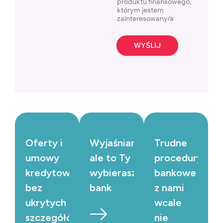
produktu finansowego,
którym jestem
zainteresowany/a
WYŚLIJ
Oferty i
Wyjaśniamy,
Trudne
umowy
ale to Ty
procedury
kredytowe
wybierasz
bankowe
bez
bank
z nami
ukrytych
wcale
szczegółów
nie