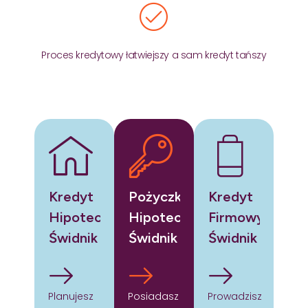
Proces kredytowy łatwiejszy a sam kredyt tańszy
Kredyt
Pożyczka
Kredyt
Hipoteczny
Hipoteczna
Firmowy
Świdnik
Świdnik
Świdnik
Planujesz
Posiadasz
Prowadzisz