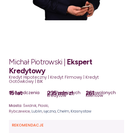
Michał Piotrowski |
Ekspert
Kredytowy
Kredyt Hipoteczny | Kredyt Firmowy | Kredyt
Gotówkowy | BIK
15 lat
235 mln zł
261
doświadczenia
uruchomionych
zadowolonych
kredytów
Klientów
Miasta:
Świdnik, Piaski,
Rybczewice,
Lublin
,
Łęczna
,
Chełm
,
Krasnystaw
REKOMENDACJE