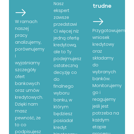
Nasz
trudne
ekspert
zawsze
W ramach
przedstawi
naszej
Przygotowujemy
Ci więcej niż
pracy
wniosek
jedną ofertę
analizujemy,
kredytowy
kredytową,
porównujemy
oraz
ale to Ty
i
składamy
podejmujesz
wyjaśniamy
do
ostateczną
szczegóły
wybranych
decyzję co
ofert
banków.
do
bankowych
Monitorujemy
finalnego
oraz umów
go i
wyboru
kredytowych.
reagujemy
banku, w
Dzięki nam
jeśli jest
którym
masz
potrzeba na
będziesz
pewność, że
każdym
posiadał
to co
etapie
kredyt
podpisujesz
procesu.