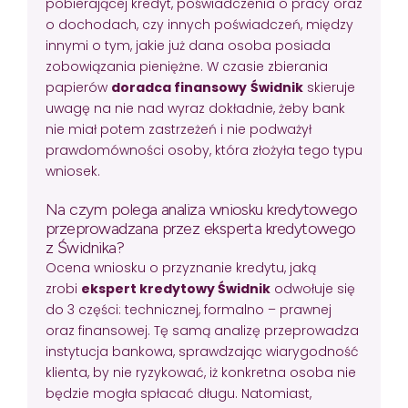
pobierającej kredyt, poświadczenia o pracy oraz
o dochodach, czy innych poświadczeń, między
innymi o tym, jakie już dana osoba posiada
zobowiązania pieniężne. W czasie zbierania
papierów
doradca finansowy
Świdnik
skieruje
uwagę na nie nad wyraz dokładnie, żeby bank
nie miał potem zastrzeżeń i nie podważył
prawdomówności osoby, która złożyła tego typu
wniosek.
Na czym polega analiza wniosku kredytowego
przeprowadzana przez eksperta kredytowego
z Świdnika?
Ocena wniosku o przyznanie kredytu, jaką
zrobi
ekspert kredytowy Świdnik
odwołuje się
do 3 części: technicznej, formalno – prawnej
oraz finansowej. Tę samą analizę przeprowadza
instytucja bankowa, sprawdzając wiarygodność
klienta, by nie ryzykować, iż konkretna osoba nie
będzie mogła spłacać długu. Natomiast,