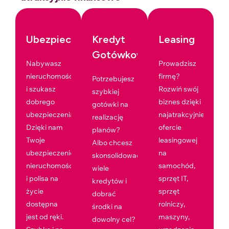
Ubezpieczenia
Kredyt
Leasing
Gotówkowy
Nabywasz
Prowadzisz
nieruchomość
firmę?
Potrzebujesz
i szukasz
Rozwiń swój
szybkiej
dobrego
biznes dzięki
gotówki na
ubezpieczenia?
najatrakcyjniejszej
realizację
Dzięki nam
ofercie
planów?
Twoje
leasingowej
Albo chcesz
ubezpieczenie
na
skonsolidować
nieruchomości
samochód,
wiele
i polisa na
sprzęt IT,
kredytów i
życie
sprzęt
dobrać
dostępna
rolniczy,
środki na
jest od ręki.
maszyny,
dowolny cel?