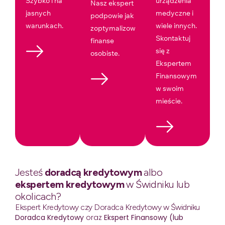
Szybko i na
urządzenia
Nasz ekspert
jasnych
medyczne i
podpowie jak
warunkach.
wiele innych.
zoptymalizować
Skontaktuj
finanse
się z
osobiste.
Ekspertem
Finansowym
w swoim
mieście.
Jesteś
doradcą kredytowym
albo
ekspertem kredytowym
w Świdniku lub
okolicach?
Ekspert Kredytowy czy Doradca Kredytowy w Świdniku
Doradca Kredytowy
oraz
Ekspert Finansowy (lub