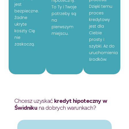
hipoteczny.
jest
Dzięki temu
To Ty i Twoje
bezpieczne.
proces
potrzeby są
Żadne
kredytowy
na
ukryte
jest dla
pierwszym
koszty Cię
Ciebie
miejscu.
nie
prosty i
zaskoczą.
szybki. Aż do
uruchomienia
środków.
Chcesz uzyskać
kredyt hipoteczny w
Świdniku
na dobrych warunkach?