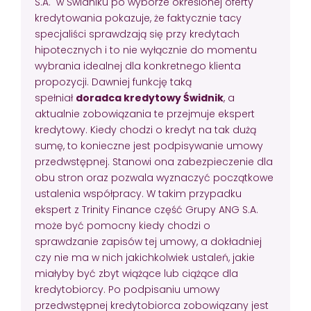
S.A. w Świdniku po wyborze określonej oferty
kredytowania pokazuje, że faktycznie tacy
specjaliści sprawdzają się przy kredytach
hipotecznych i to nie wyłącznie do momentu
wybrania idealnej dla konkretnego klienta
propozycji. Dawniej funkcję taką
spełniał
doradca kredytowy Świdnik
, a
aktualnie zobowiązania te przejmuje ekspert
kredytowy. Kiedy chodzi o kredyt na tak dużą
sumę, to konieczne jest podpisywanie umowy
przedwstępnej. Stanowi ona zabezpieczenie dla
obu stron oraz pozwala wyznaczyć początkowe
ustalenia współpracy. W takim przypadku
ekspert z Trinity Finance część Grupy ANG S.A.
może być pomocny kiedy chodzi o
sprawdzanie zapisów tej umowy, a dokładniej
czy nie ma w nich jakichkolwiek ustaleń, jakie
miałyby być zbyt wiążące lub ciążące dla
kredytobiorcy. Po podpisaniu umowy
przedwstępnej kredytobiorca zobowiązany jest