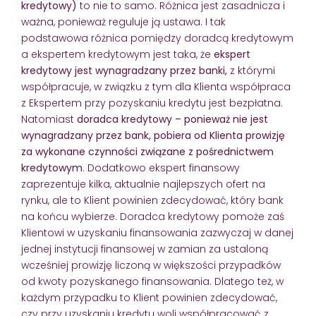
kredytowy)
to nie to samo. Różnica jest zasadnicza i
ważna, ponieważ reguluje ją ustawa. I tak
podstawowa różnica pomiędzy doradcą kredytowym
a ekspertem kredytowym jest taka, że
ekspert
kredytowy jest wynagradzany przez banki,
z którymi
współpracuje, w związku z tym dla Klienta współpraca
z Ekspertem przy pozyskaniu kredytu jest bezpłatna.
Natomiast
doradca kredytowy – ponieważ nie jest
wynagradzany przez bank, pobiera od Klienta prowizję
za wykonane czynności związane z pośrednictwem
kredytowym
. Dodatkowo ekspert finansowy
zaprezentuje kilka, aktualnie najlepszych ofert na
rynku, ale to Klient powinien zdecydować, który bank
na końcu wybierze. Doradca kredytowy pomoże zaś
Klientowi w uzyskaniu finansowania zazwyczaj w danej
jednej instytucji finansowej w zamian za ustaloną
wcześniej prowizję liczoną w większości przypadków
od kwoty pozyskanego finansowania. Dlatego też, w
każdym przypadku to Klient powinien zdecydować,
czy przy uzyskaniu kredytu woli współpracować z