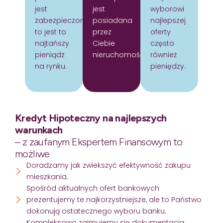
jest
jest
wyborowi
zabezpieczony
posiadana
najlepszej
to jest to
przez
oferty
najtańszy
Ciebie
często
pieniądz
nieruchomość.
również
na rynku.
pieniędzy.
Kredyt Hipoteczny na najlepszych
warunkach
– z zaufanym Ekspertem Finansowym to
możliwe
Doradzamy jak zwiekszyć efektywność zakupu
mieszkania.
Spośród aktualnych ofert bankowych
prezentujemy te najkorzystniejsze, ale to Państwo
dokonują ostatecznego wyboru banku.
Kompleksowo zajmujemy się dokumentacją