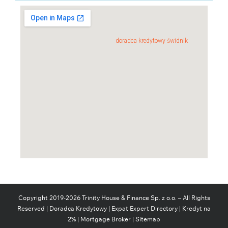
doradca kredytowy świdnik
Copyright 2019-
2026
Trinity House & Finance Sp. z o.o. – All Rights
Reserved |
Doradca Kredytowy
|
Expat Expert Directory
|
Kredyt na
2%
|
Mortgage Broker
|
Sitemap