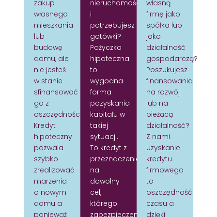
zakup
nieruchomość
własną
własnego
i
firmę jako
mieszkania
potrzebujesz
spółka lub
lub
gotówki?
jako
budowę
Pożyczka
działalność
domu, ale
hipoteczna
gospodarczą?
nie jesteś
to
Poszukujesz
w stanie
wygodna
finansowania
sfinansować
forma
na rozwój
go z
pozyskania
lub na
oszczędności?
kapitału w
bieżącą
Kredyt
takiej
działalność?
hipoteczny
sytuacji.
Z nami
pozwala
To kredyt z
uzyskanie
szybko
przeznaczeniem
kredytu
zrealizować
na
firmowego
marzenia
dowolny
to
o nowym
cel,
oszczędność
domu a
którego
czasu a
ponieważ
zabezpieczeniem
dzięki