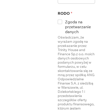
RODO
*
Zgoda na
przetwarzanie
danych
Oświadczam, że
wyrażam zgodę na
przekazanie przez
Trinity House and
Finance Sp.z o.o. moich
danych osobowych
podanych powyżej w
formularzu, w celu
skontaktowania się ze
mną przez spółkę ANG
Odpowiedzialne
Finanse S.A. z siedzibą
w Warszawie, ul.
Dziekońskiego 1 i
przedstawienia
szczegółów oferty
produktu finansowego,
którym jestem