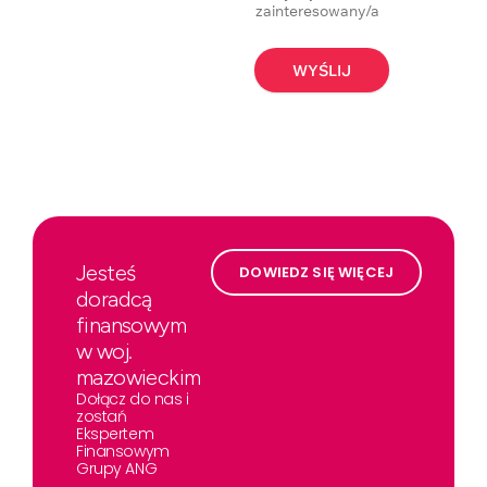
zainteresowany/a
WYŚLIJ
Jesteś
DOWIEDZ SIĘ WIĘCEJ
doradcą
finansowym
w woj.
mazowieckim
Dołącz do nas i
zostań
Ekspertem
Finansowym
Grupy ANG